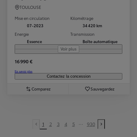
TOULOUSE
Mise en circulation
Kilométrage
07-2023
34 420 km
Energie
Transmission
Essence
Boîte automatique
Voir plus
16 990 €
En savoir plus
Contactez la concession
Comparez
Sauvegardez
...
1
2
3
4
5
930
Previous page
Next page