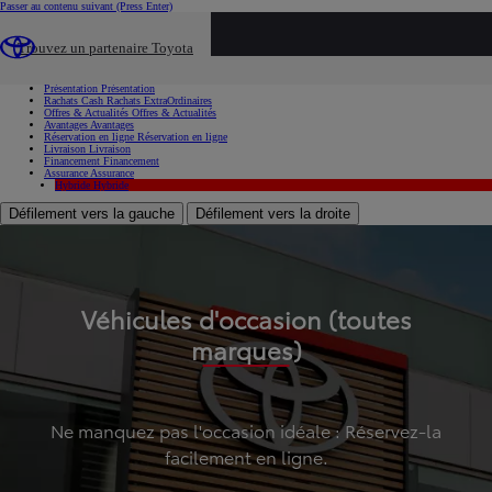
Passer au contenu suivant
(Press Enter)
...
Trouvez un partenaire Toyota
Voiture d'occasion
Présentation
Présentation
Rachats Cash
Rachats ExtraOrdinaires
Offres & Actualités
Offres & Actualités
Avantages
Avantages
Réservation en ligne
Réservation en ligne
Livraison
Livraison
Financement
Financement
Assurance
Assurance
Hybride
Hybride
Défilement vers la gauche
Défilement vers la droite
Véhicules d'occasion (toutes
marques)
Ne manquez pas l'occasion idéale : Réservez-la
facilement en ligne.