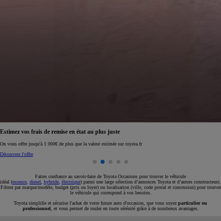
Réservez en ligne votre occasion pour 1€ seulement
Réservez en ligne
Faites confiance au savoir-faire de Toyota Occasions pour trouver le véhicule
idéal (
essence
,
diesel
,
hybride
,
électrique
) parmi une large sélection d’annonces Toyota et d’autres constructeurs.
Filtrez par marque/modèle, budget (prix ou loyer) ou localisation (ville, code postal et concession) pour trouver
le véhicule qui correspond à vos besoins.
Toyota simplifie et sécurise l'achat de votre future auto d'occasion, que vous soyez
particulier ou
professionnel
, et vous permet de rouler en toute sérénité grâce à de nombreux avantages.