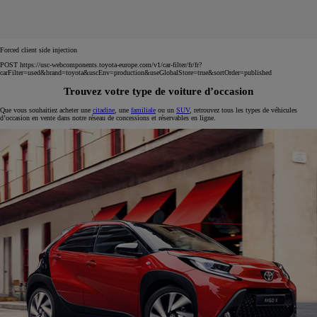
Forced client side injection
POST https://usc-webcomponents.toyota-europe.com/v1/car-filter/fr/fr?
carFilter=used&brand=toyota&uscEnv=production&useGlobalStore=true&sortOrder=published
Trouvez votre type de voiture d’occasion
Que vous souhaitiez acheter une
citadine
, une
familiale
ou un
SUV
, retrouvez tous les types de véhicules
d’occasion en vente dans notre réseau de concessions et réservables en ligne.