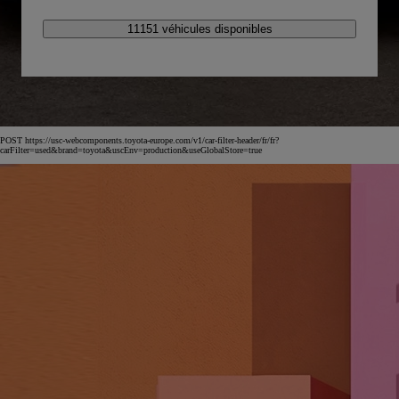
11151 véhicules disponibles
POST https://usc-webcomponents.toyota-europe.com/v1/car-filter-header/fr/fr?
carFilter=used&brand=toyota&uscEnv=production&useGlobalStore=true