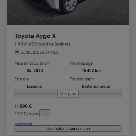
Toyota Aygo X
1.0 VVT-i 72ch Active Business
CORBEIL ESSONNES
Mise en circulation
Kilométrage
05-2023
16 402 km
Energie
Transmission
Essence
Boîte manuelle
Voir plus
11 890 €
130 €/mois
En savoir plus
Contactez la concession