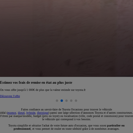
Réservez en ligne votre occasion pour 1€ seulement
Réservez en ligne
Faites confiance au savoir-faire de Toyota Occasions pour trouver le véhicule
idéal (
essence
,
diesel
,
hybride
,
électrique
) parmi une large sélection d’annonces Toyota et d’autres constructeurs.
Filtrez par marque/modèle, budget (prix ou loyer) ou localisation (ville, code postal et concession) pour trouver
le véhicule qui correspond à vos besoins.
Toyota simplifie et sécurise l'achat de votre future auto d'occasion, que vous soyez
particulier ou
professionnel
, et vous permet de rouler en toute sérénité grâce à de nombreux avantages.