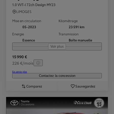
1.0 VVT-i 72ch Design MY23
LIMOGES
Mise en circulation
Kilométrage
05-2023
23 591 km
Energie
Transmission
Essence
Boîte manuelle
Voir plus
15 990 €
226 €/mois
En savoir plus
Contactez la concession
Comparez
Sauvegardez