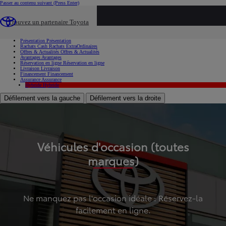
Passer au contenu suivant
(Press Enter)
...
Trouvez un partenaire Toyota
Voiture d'occasion
Présentation
Présentation
Rachats Cash
Rachats ExtraOrdinaires
Offres & Actualités
Offres & Actualités
Avantages
Avantages
Réservation en ligne
Réservation en ligne
Livraison
Livraison
Financement
Financement
Assurance
Assurance
Hybride
Hybride
Défilement vers la gauche
Défilement vers la droite
Véhicules d'occasion (toutes
marques)
Ne manquez pas l'occasion idéale : Réservez-la
facilement en ligne.