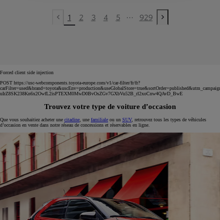
...
1
2
3
4
5
929
Previous page
Next page
Forced client side injection
POST https://usc-webcomponents.toyota-europe.com/v1/car-filter/fr/fr?
carFilter=used&brand=toyota&uscEnv=production&useGlobalStore=true&sortOrder=published&utm
uIrZ8SK238Kn6x2OwfL2isPTEXM0MwD0BvOsZGv7GXbVu52B_rl2xoCnw4QAvD_BwE
Trouvez votre type de voiture d’occasion
Que vous souhaitiez acheter une
citadine
, une
familiale
ou un
SUV
, retrouvez tous les types de véhicules
d’occasion en vente dans notre réseau de concessions et réservables en ligne.