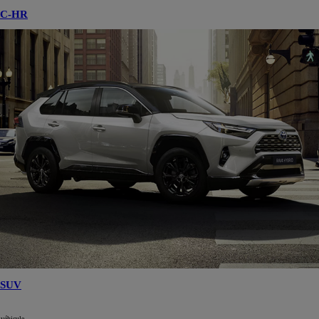
C-HR
SUV