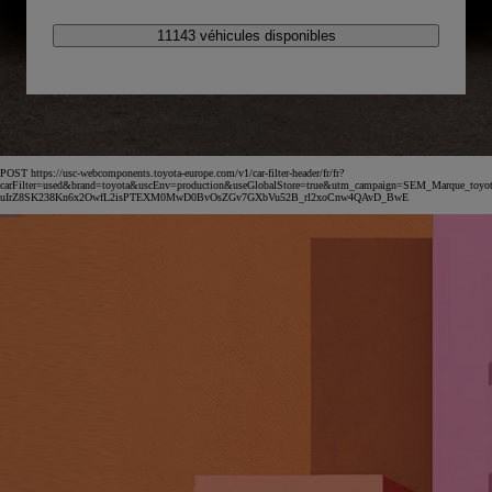
11143 véhicules disponibles
POST https://usc-webcomponents.toyota-europe.com/v1/car-filter-header/fr/fr?
carFilter=used&brand=toyota&uscEnv=production&useGlobalStore=true&utm_campaign=SEM_Marqu
uIrZ8SK238Kn6x2OwfL2isPTEXM0MwD0BvOsZGv7GXbVu52B_rl2xoCnw4QAvD_BwE