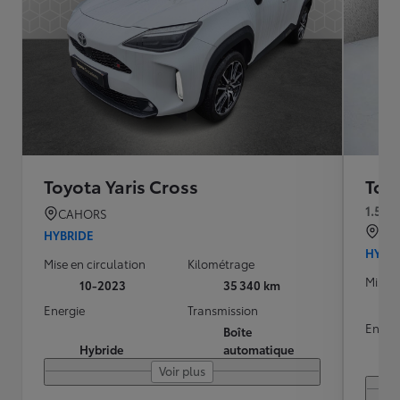
Toyota Yaris Cross
Toyo
1.5 H
CAHORS
MOU
HYBRIDE
HYBR
Mise en circulation
Kilométrage
Mise e
10-2023
35 340 km
Energie
Transmission
Energ
Boîte
Hybride
automatique
Voir plus