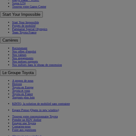
Supra GT4
Trouvez votre Gazoo Center
Start Your Impossible
Start Your Impossible
Projets de mobilité
Partenariat Special Olympics
Team Toyota France
Carrières
Recrutement
Nos offres d'emploi
Nos valeurs
Nos engagements
Nos métiers supports
Nos métiers dans le réseau de concession
Le Groupe Toyota
A propos de nous
Histoire
Toyota en Europe
Toyota et vous
Toyota en France
Toujours plus loin
KINTO, la solution de mobilité sans contrainte
Espace Presse
(Opens in new window)
Trouvez votre concessionnaire Toyota
Prendre un RDV Atelier
Essayez une Toyota
Contactez-nous
Foire aux questions