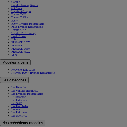
Corolla
Corolla Touring Sports
GR Yaris
Toyota GR Supra
Toyota C-HR
Toyota C-HR+
RAV4
RAV4 Hybride Rechargeable
Prius Hybride Rechargeable
Toyota bZ4X
Toyota bZ4X Touring
Land Cruiser
Hilux
PROACE CITY
PROACE
PROACE Verso
PROACE MAX
Mirai
Modèles à venir
Nouvelle Yaris Cross
Nouveau RAV4 Hybride Rechargeable
Les catégories
Les Hybrides
Les voitures électriques
Les Hybrides Rechargeables
L'Hydrogène
Les Citadines
Les SUV
Les Familiales
Les 4x4
Les Utilitaires
Les Sportives
Nos précédents modèles