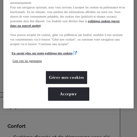
automatiquement.
Consommation mixte
4,4
L/100 km
Pour une navigation optimale, nous vous invitons à accepter les cookies de performance et/ou
Émissions CO2
112
g/km
fonctionnels. En les refusant, vous perdriez des informations affichées sur notre site. Sous
réserve de votre consentement préalable, des cookies tiers (publicité et réseaux sociaux)
pourraient alors être déposés. Les finalités sont décrites dans la
politique cookies (ouvre
dans un nouvel onglet)
.
Performances
Vous pouvez accepter les cookies, gérer vos préférences par finalité, modifier à tout moment
Vitesse maximale
170
km/h
vos consentements via le bouton "Gérer mes cookies", ou continuer votre navigation sans
accepter via le bouton "Continuer sans accepter".
Accélération 0-100km/h
11,2
secondes
En savoir plus sur notre politique des cookies
Lien vers les partenaires
Transmission
Roues motrices
Roues motrices avant
Gérer mes cookies
Transmission
Boîte automatique
Accepter
Équipements
Confort
Système d'accès et de démarrage sans clé