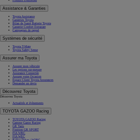
Produits d'entretien
Assistance & Garanties
Toyota Assistance
Garanties Toyota
Bilan de Santé Batterie Toyota
Garantie Confort Extracare
Campagnes de rappel
Systèmes de sécurité
Toyota T-Mate
Toyota Safety Sense
Assurer ma Toyota
Assurer mon véhicule
Les options sur-mesure
Assurance Connectée
Assurer votre Occasion
Espace Client Toyota Assurances
Demander un devis
Découvrez Toyota
Découvrez Toyota
Actualités et évènements
TOYOTA GAZOO Racing
TOYOTA GAZOO Racing
Gamme Gazoo Racing
GR Yaris
Finition GR SPORT
FIA WRC
FIA WEC
Rallye Dakar / W2RC