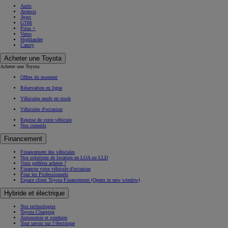
Auris
Avensis
Aygo
GT86
Prius +
Verso
Highlander
Camry
Acheter une Toyota
Acheter une Toyota
Offres du moment
Réservation en ligne
Véhicules neufs en stock
Véhicules d'occasion
Reprise de votre véhicule
Nos conseils
Financement
Financement des véhicules
Nos solutions de location en LOA ou LLD
Vous préférez acheter ?
Financez votre véhicule d'occasion
Pour les Professionnels
Espace client Toyota Financement
(Opens in new window)
Hybride et électrique
Nos technologies
Toyota Charging
Autonomie et conduite
Tout savoir sur l’électrique