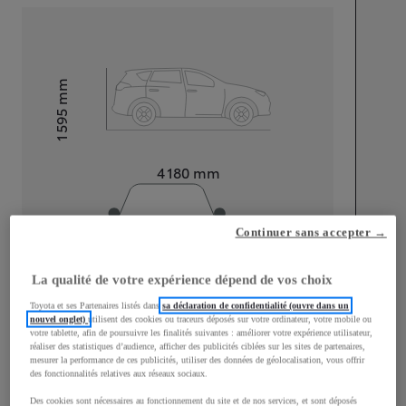
mm
1 595
Hauteur
Longueur
4 180
mm
Continuer sans accepter →
La qualité de votre expérience dépend de vos choix
Largeur
1 765
mm
Toyota et ses Partenaires listés dans
sa déclaration de confidentialité (ouvre dans un
nouvel onglet)
utilisent des cookies ou traceurs déposés sur votre ordinateur, votre mobile ou
votre tablette, afin de poursuivre les finalités suivantes : améliorer votre expérience utilisateur,
réaliser des statistiques d’audience, afficher des publicités ciblées sur les sites de partenaires,
mesurer la performance de ces publicités, utiliser des données de géolocalisation, vous offrir
des fonctionnalités relatives aux réseaux sociaux.
Consommation mixte
Des cookies sont nécessaires au fonctionnement du site et de nos services, et sont déposés