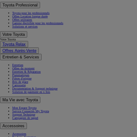
Toyota Professional
Toyota pour les professionnels
Offres Location longue durée
Offres utilitaires
Gamme électrifiée pour les professionnels
Solutions et services
Votre Toyota
Votre Toyota
Toyota Relax
Offres Après-Vente
Entretien & Services
Entretien
Offres du moment
Entretien & Réparation
Pneumatiques
Pièces d'origine
Bris de glace
Carrosserie
Documentation & Support technique
Solution de paiement en x fois
Ma Vie avec Toyota
Mon Espace Toyota
Service Connectés My Toyota
Support Technique
Campagnes de rappel
Accessoires
Accessoires