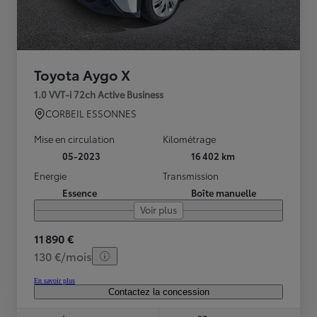
Toyota Aygo X
1.0 VVT-i 72ch Active Business
CORBEIL ESSONNES
Mise en circulation
Kilométrage
05-2023
16 402 km
Energie
Transmission
Essence
Boîte manuelle
Voir plus
11 890 €
130 €/mois
En savoir plus
Contactez la concession