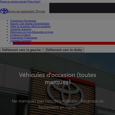
Passer au contenu suivant
(Press Enter)
...
Trouvez un partenaire Toyota
Voiture d'occasion
Présentation
Présentation
Rachats Cash
Rachats ExtraOrdinaires
Offres & Actualités
Offres & Actualités
Avantages
Avantages
Réservation en ligne
Réservation en ligne
Livraison
Livraison
Financement
Financement
Assurance
Assurance
Hybride
Hybride
Défilement vers la gauche
Défilement vers la droite
Véhicules d'occasion (toutes
marques)
Ne manquez pas l'occasion idéale : Réservez-la
facilement en ligne.