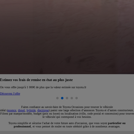
Réservez en ligne votre occasion pour 1€ seulement
Réservez en ligne
Faites confiance au savoir-faire de Toyota Occasions pour trouver le véhicule
idéal (
essence
,
diesel
,
hybride
,
électrique
) parmi une large sélection d’annonces Toyota et d’autres constructeurs.
Filtrez par marque/modèle, budget (prix ou loyer) ou localisation (ville, code postal et concession) pour trouver
le véhicule qui correspond à vos besoins.
Toyota simplifie et sécurise l'achat de votre future auto d'occasion, que vous soyez
particulier ou
professionnel
, et vous permet de rouler en toute sérénité grâce à de nombreux avantages.