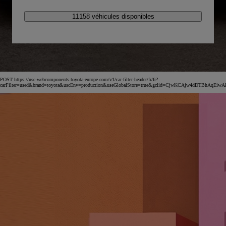
11158 véhicules disponibles
POST https://usc-webcomponents.toyota-europe.com/v1/car-filter-header/fr/fr?
carFilter=used&brand=toyota&uscEnv=production&useGlobalStore=true&gclid=CjwKCAjw4dDT