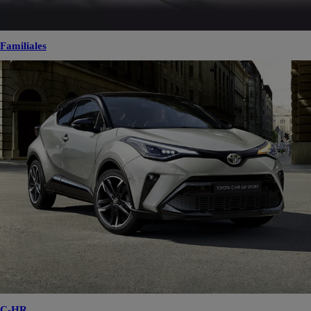
Familiales
C-HR