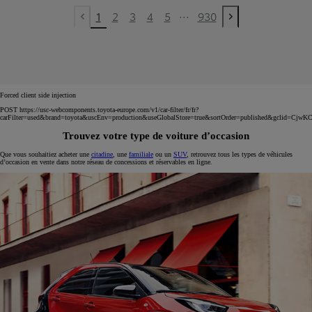
...
1
2
3
4
5
930
Previous page
Next page
Forced client side injection
POST https://usc-webcomponents.toyota-europe.com/v1/car-filter/fr/fr?
carFilter=used&brand=toyota&uscEnv=production&useGlobalStore=true&sortOrder=published&
Trouvez votre type de voiture d’occasion
Que vous souhaitiez acheter une
citadine
, une
familiale
ou un
SUV
, retrouvez tous les types de véhicules
d’occasion en vente dans notre réseau de concessions et réservables en ligne.