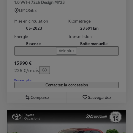
1.0 VVT-i 72ch Design MY23
LIMOGES
Mise en circulation
Kilométrage
05-2023
23 591 km
Energie
Transmission
Essence
Boîte manuelle
Voir plus
15 990 €
226 €/mois
En savoir plus
Contactez la concession
Comparez
Sauvegardez