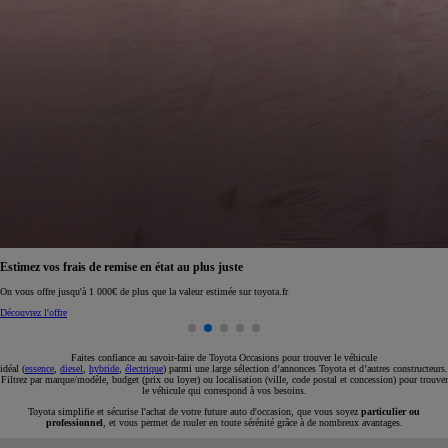
Réservez en ligne votre occasion pour 1€ seulement
Réservez en ligne
Faites confiance au savoir-faire de Toyota Occasions pour trouver le véhicule
idéal (
essence
,
diesel
,
hybride
,
électrique
) parmi une large sélection d’annonces Toyota et d’autres constructeurs.
Filtrez par marque/modèle, budget (prix ou loyer) ou localisation (ville, code postal et concession) pour trouver
le véhicule qui correspond à vos besoins.
Toyota simplifie et sécurise l'achat de votre future auto d'occasion, que vous soyez
particulier ou
professionnel
, et vous permet de rouler en toute sérénité grâce à de nombreux avantages.