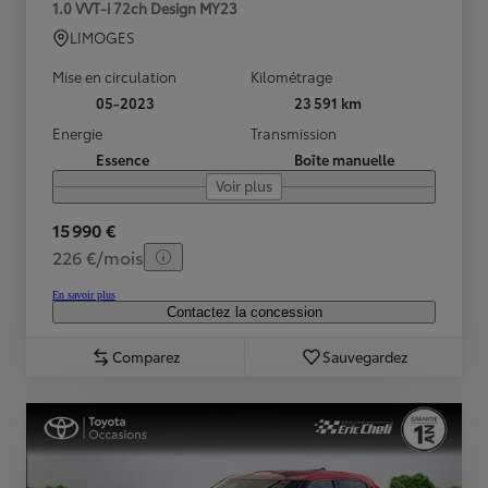
1.0 VVT-i 72ch Design MY23
LIMOGES
Mise en circulation
Kilométrage
05-2023
23 591 km
Energie
Transmission
Essence
Boîte manuelle
Voir plus
15 990 €
226 €/mois
En savoir plus
Contactez la concession
Comparez
Sauvegardez