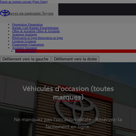
Passer au contenu suivant
(Press Enter)
...
Trouvez un partenaire Toyota
Voiture d'occasion
Présentation
Présentation
Rachats Cash
Rachats ExtraOrdinaires
Offres & Actualités
Offres & Actualités
Avantages
Avantages
Réservation en ligne
Réservation en ligne
Livraison
Livraison
Financement
Financement
Assurance
Assurance
Hybride
Hybride
Défilement vers la gauche
Défilement vers la droite
Véhicules d'occasion (toutes
marques)
Ne manquez pas l'occasion idéale : Réservez-la
facilement en ligne.