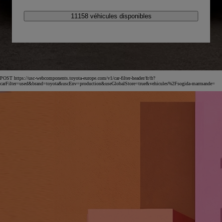
11158 véhicules disponibles
POST https://usc-webcomponents.toyota-europe.com/v1/car-filter-header/fr/fr?
carFilter=used&brand=toyota&uscEnv=production&useGlobalStore=true&vehicules%2Fsogida-marmande=