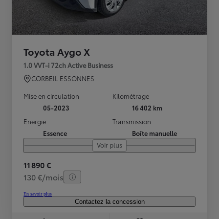
Toyota Aygo X
1.0 VVT-i 72ch Active Business
CORBEIL ESSONNES
Mise en circulation
Kilométrage
05-2023
16 402 km
Energie
Transmission
Essence
Boîte manuelle
Voir plus
11 890 €
130 €/mois
En savoir plus
Contactez la concession