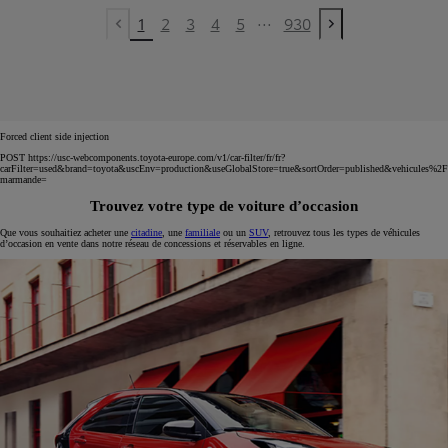
...
1
2
3
4
5
930
Previous page
Next page
Forced client side injection
POST https://usc-webcomponents.toyota-europe.com/v1/car-filter/fr/fr?
carFilter=used&brand=toyota&uscEnv=production&useGlobalStore=true&sortOrder=published&vehicules%2F
marmande=
Trouvez votre type de voiture d’occasion
Que vous souhaitiez acheter une
citadine
, une
familiale
ou un
SUV
, retrouvez tous les types de véhicules
d’occasion en vente dans notre réseau de concessions et réservables en ligne.