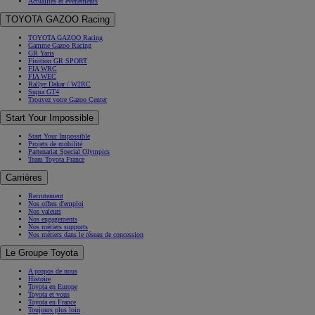
Actualités et évènements
TOYOTA GAZOO Racing
TOYOTA GAZOO Racing
Gamme Gazoo Racing
GR Yaris
Finition GR SPORT
FIA WRC
FIA WEC
Rallye Dakar / W2RC
Supra GT4
Trouvez votre Gazoo Center
Start Your Impossible
Start Your Impossible
Projets de mobilité
Partenariat Special Olympics
Team Toyota France
Carrières
Recrutement
Nos offres d'emploi
Nos valeurs
Nos engagements
Nos métiers supports
Nos métiers dans le réseau de concession
Le Groupe Toyota
A propos de nous
Histoire
Toyota en Europe
Toyota et vous
Toyota en France
Toujours plus loin