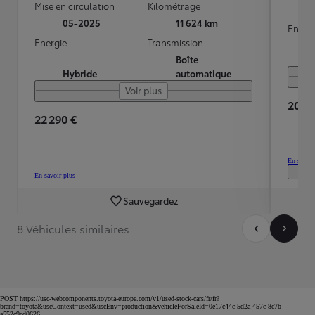
Mise en circulation
Kilométrage
05-2025
11 624 km
Energ
Energie
Transmission
Boîte
Hybride
automatique
Voir plus
20 60
22 290 €
En savoir
En savoir plus
Sauvegardez
8 Véhicules similaires
POST https://usc-webcomponents.toyota-europe.com/v1/used-stock-cars/fr/fr?
brand=toyota&uscContext=used&uscEnv=production&vehicleForSaleId=0e17c44c-5d2a-457c-8c7b-
a552c9cd0626