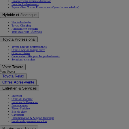
Financez votre véhicule d'occasion
Pour les Professionnels
Espace client Toyota Financement
(Opens in new window)
Hybride et électrique
Nos technologies
Toyota Charging
Autonomie et conduite
Tout savoir sur l’électrique
Toyota Professional
Toyota pour les professionnels
Offres Location longue durée
Offres utilitaires
Gamme électrifiée pour les professionnels
Solutions et services
Votre Toyota
Votre Toyota
Toyota Relax
Offres Après-Vente
Entretien & Services
Entretien
Offres du moment
Entretien & Réparation
Pneumatiques
Pièces d'origine
Bris de glace
Carrosserie
Documentation & Support technique
Solution de paiement en x fois
Ma Vie avec Toyota