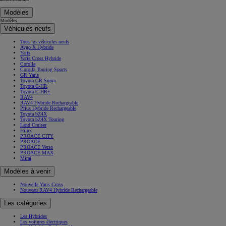
Modèles
Modèles
Véhicules neufs
Tous les véhicules neufs
Aygo X Hybride
Yaris
Yaris Cross Hybride
Corolla
Corolla Touring Sports
GR Yaris
Toyota GR Supra
Toyota C-HR
Toyota C-HR+
RAV4
RAV4 Hybride Rechargeable
Prius Hybride Rechargeable
Toyota bZ4X
Toyota bZ4X Touring
Land Cruiser
Hilux
PROACE CITY
PROACE
PROACE Verso
PROACE MAX
Mirai
Modèles à venir
Nouvelle Yaris Cross
Nouveau RAV4 Hybride Rechargeable
Les catégories
Les Hybrides
Les voitures électriques