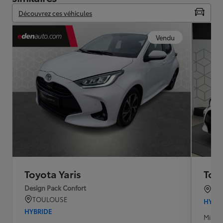
Découvrez ces véhicules
Vendu
Toyota Yaris
Toyo
Design Pack Confort
BO
TOULOUSE
HYBR
HYBRIDE
Mise e