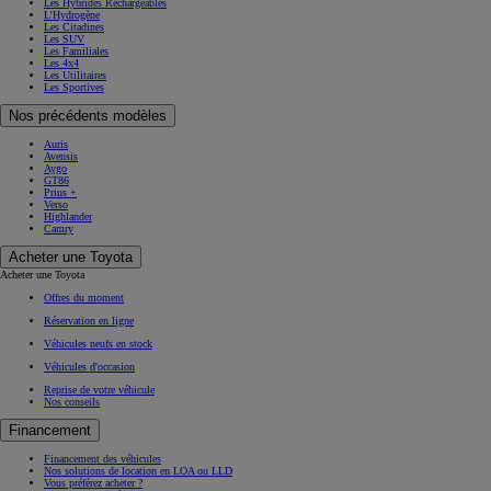
Les Hybrides Rechargeables
L'Hydrogène
Les Citadines
Les SUV
Les Familiales
Les 4x4
Les Utilitaires
Les Sportives
Nos précédents modèles
Auris
Avensis
Aygo
GT86
Prius +
Verso
Highlander
Camry
Acheter une Toyota
Acheter une Toyota
Offres du moment
Réservation en ligne
Véhicules neufs en stock
Véhicules d'occasion
Reprise de votre véhicule
Nos conseils
Financement
Financement des véhicules
Nos solutions de location en LOA ou LLD
Vous préférez acheter ?