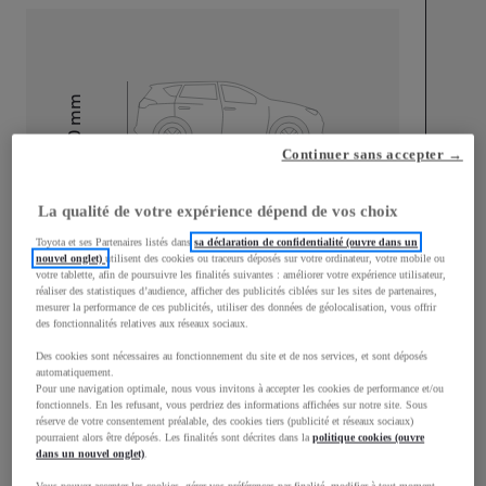
mm
1 500
Hauteur
Continuer sans accepter →
Longueur
3 940
mm
La qualité de votre expérience dépend de vos choix
Toyota et ses Partenaires listés dans
sa déclaration de confidentialité (ouvre dans un
nouvel onglet)
utilisent des cookies ou traceurs déposés sur votre ordinateur, votre mobile ou
votre tablette, afin de poursuivre les finalités suivantes : améliorer votre expérience utilisateur,
réaliser des statistiques d’audience, afficher des publicités ciblées sur les sites de partenaires,
mesurer la performance de ces publicités, utiliser des données de géolocalisation, vous offrir
des fonctionnalités relatives aux réseaux sociaux.
Largeur
1 745
mm
Des cookies sont nécessaires au fonctionnement du site et de nos services, et sont déposés
automatiquement.
Pour une navigation optimale, nous vous invitons à accepter les cookies de performance et/ou
fonctionnels. En les refusant, vous perdriez des informations affichées sur notre site. Sous
réserve de votre consentement préalable, des cookies tiers (publicité et réseaux sociaux)
pourraient alors être déposés. Les finalités sont décrites dans la
politique cookies (ouvre
dans un nouvel onglet)
.
Consommation mixte
Vous pouvez accepter les cookies, gérer vos préférences par finalité, modifier à tout moment