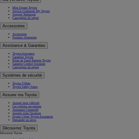
Mon Espace Toyota
Service Connectés My Toyota
Support Technique
Campagnes de rappel
Accessoires
Accessoires
Produits d'entretien
Assistance & Garanties
Toyota Assistance
Garanties Toyota
Bilan de Santé Batterie Toyota
Garantie Confort Extracare
Campagnes de rappel
Systèmes de sécurité
Toyota T-Mate
Toyota Safety Sense
Assurer ma Toyota
Assurer mon véhicule
Les options sur-mesure
Assurance Connectée
Assurer votre Occasion
Espace Client Toyota Assurances
Demander un devis
Découvrez Toyota
Découvrez Toyota