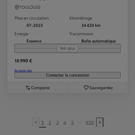
TOULOUSE
Mise en circulation
Kilométrage
07-2023
34 420 km
Energie
Transmission
Essence
Boîte automatique
Voir plus
16 990 €
En savoir plus
Contactez la concession
Comparez
Sauvegardez
...
1
2
3
4
5
930
Previous page
Next page