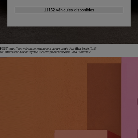
11152 véhicules disponibles
POST https://usc-webcomponents.toyota-europe.com/v1/car-filter-header/fr/fr?
carFilter=used&brand=toyota&uscEnv=production&useGlobalStore=true