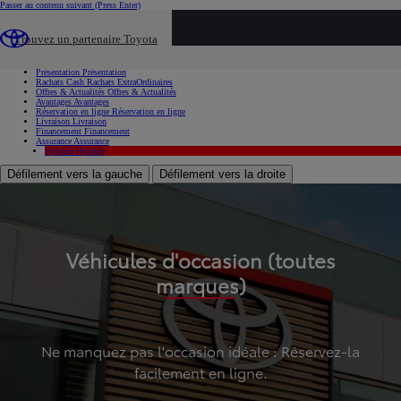
Passer au contenu suivant
(Press Enter)
...
Trouvez un partenaire Toyota
Voiture d'occasion
Présentation
Présentation
Rachats Cash
Rachats ExtraOrdinaires
Offres & Actualités
Offres & Actualités
Avantages
Avantages
Réservation en ligne
Réservation en ligne
Livraison
Livraison
Financement
Financement
Assurance
Assurance
Hybride
Hybride
Défilement vers la gauche
Défilement vers la droite
Véhicules d'occasion (toutes
marques)
Ne manquez pas l'occasion idéale : Réservez-la
facilement en ligne.