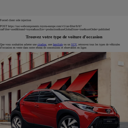
Forced client side injection
POST https://usc-webcomponents.toyota-europe.com/v1/car-filter/fr/fr?
carFilter=used&brand=toyota&uscEnv=production&useGlobalStore=true&sortOrder=published
Trouvez votre type de voiture d’occasion
Que vous souhaitiez acheter une
citadine
, une
familiale
ou un
SUV
, retrouvez tous les types de véhicules
d’occasion en vente dans notre réseau de concessions et réservables en ligne.