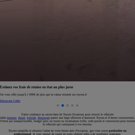
Réservez en ligne votre occasion pour 1€ seulement
Réservez en ligne
Faites confiance au savoir-faire de Toyota Occasions pour trouver le véhicule
idéal (
essence
,
diesel
,
hybride
,
électrique
) parmi une large sélection d’annonces Toyota et d’autres constructeurs.
Filtrez par marque/modèle, budget (prix ou loyer) ou localisation (ville, code postal et concession) pour trouver
le véhicule qui correspond à vos besoins.
Toyota simplifie et sécurise l'achat de votre future auto d'occasion, que vous soyez
particulier ou
professionnel
, et vous permet de rouler en toute sérénité grâce à de nombreux avantages.