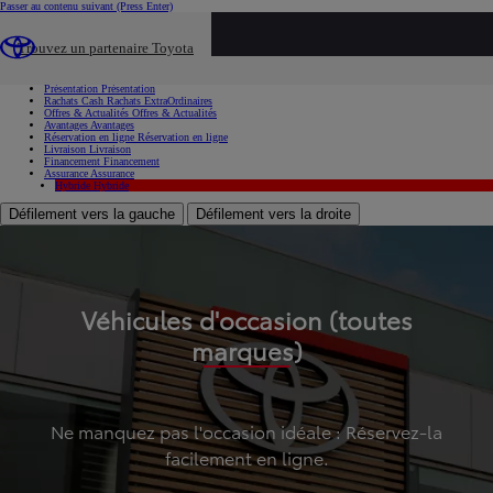
Passer au contenu suivant
(Press Enter)
...
Trouvez un partenaire Toyota
Voiture d'occasion
Présentation
Présentation
Rachats Cash
Rachats ExtraOrdinaires
Offres & Actualités
Offres & Actualités
Avantages
Avantages
Réservation en ligne
Réservation en ligne
Livraison
Livraison
Financement
Financement
Assurance
Assurance
Hybride
Hybride
Défilement vers la gauche
Défilement vers la droite
Véhicules d'occasion (toutes
marques)
Ne manquez pas l'occasion idéale : Réservez-la
facilement en ligne.