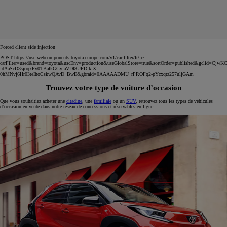
Forced client side injection
POST https://usc-webcomponents.toyota-europe.com/v1/car-filter/fr/fr?
carFilter=used&brand=toyota&uscEnv=production&useGlobalStore=true&sortOrder=published&gclid=C
ldAaScD3sjoqxPv0TBafkGCy-aVDI8UPDjklX-
0hMNvj6Hr03teIhoCskwQAvD_BwE&gbraid=0AAAAADMU_rPROFq2-pYcxqtz257uljGAm
Trouvez votre type de voiture d’occasion
Que vous souhaitiez acheter une
citadine
, une
familiale
ou un
SUV
, retrouvez tous les types de véhicules
d’occasion en vente dans notre réseau de concessions et réservables en ligne.