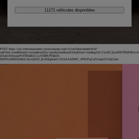
11171 véhicules disponibles
POST https://usc-webcomponents.toyota-europe.com/v1/car-filter-header/fr/fr?
carFilter=used&brand=toyota&uscEnv=production&useGlobalStore=true&gclid=CjwKCAjwhNbTBhB4EiwA
ldAaScD3sjoqxPv0TBafkGCy-aVDI8UPDjklX-
0hMNvj6Hr03teIhoCskwQAvD_BwE&gbraid=0AAAAADMU_rPROFq2-pYcxqtz257uljGAm