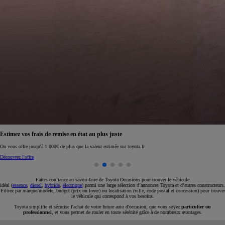
Réservez en ligne votre occasion pour 1€ seulement
Réservez en ligne
Faites confiance au savoir-faire de Toyota Occasions pour trouver le véhicule
idéal (
essence
,
diesel
,
hybride
,
électrique
) parmi une large sélection d’annonces Toyota et d’autres constructeurs.
Filtrez par marque/modèle, budget (prix ou loyer) ou localisation (ville, code postal et concession) pour trouver
le véhicule qui correspond à vos besoins.
Toyota simplifie et sécurise l'achat de votre future auto d'occasion, que vous soyez
particulier ou
professionnel
, et vous permet de rouler en toute sérénité grâce à de nombreux avantages.