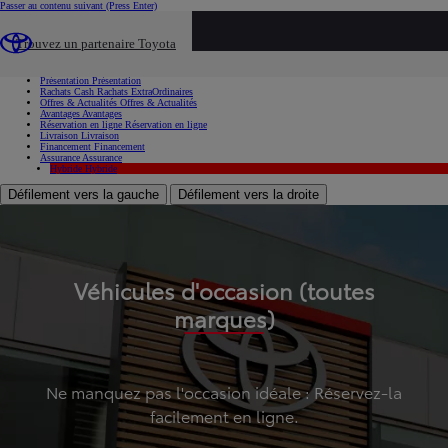
Passer au contenu suivant
(Press Enter)
...
Trouvez un partenaire Toyota
Voiture d'occasion
Présentation
Présentation
Rachats Cash
Rachats ExtraOrdinaires
Offres & Actualités
Offres & Actualités
Avantages
Avantages
Réservation en ligne
Réservation en ligne
Livraison
Livraison
Financement
Financement
Assurance
Assurance
Hybride
Hybride
Défilement vers la gauche
Défilement vers la droite
Véhicules d'occasion (toutes
marques)
Ne manquez pas l'occasion idéale : Réservez-la
facilement en ligne.