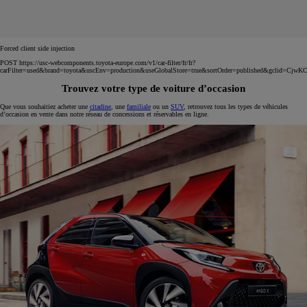
Forced client side injection
POST https://usc-webcomponents.toyota-europe.com/v1/car-filter/fr/fr?
carFilter=used&brand=toyota&uscEnv=production&useGlobalStore=true&sortOrder=published
Trouvez votre type de voiture d’occasion
Que vous souhaitiez acheter une
citadine
, une
familiale
ou un
SUV
, retrouvez tous les types de véhicules
d’occasion en vente dans notre réseau de concessions et réservables en ligne.