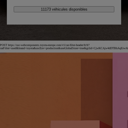
11173 véhicules disponibles
POST https://usc-webcomponents.toyota-europe.com/v1/car-filter-header/fr/fr?
carFilter=used&brand=toyota&uscEnv=production&useGlobalStore=true&gclid=CjwKCAjw4dDT