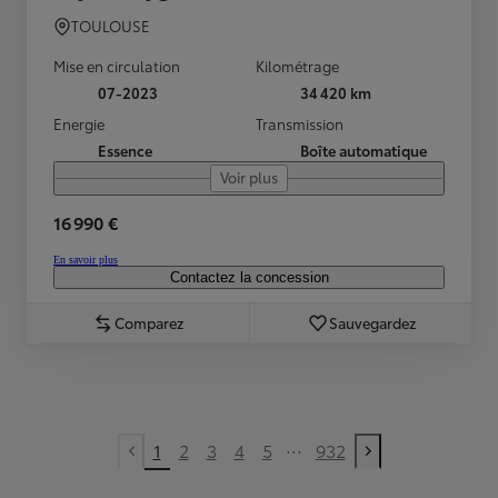
TOULOUSE
Mise en circulation
Kilométrage
07-2023
34 420 km
Energie
Transmission
Essence
Boîte automatique
Voir plus
16 990 €
En savoir plus
Contactez la concession
Comparez
Sauvegardez
...
1
2
3
4
5
932
Previous page
Next page