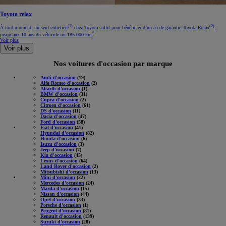
Toyota relax
(1)
(2)
À tout moment, un seul entretien
chez Toyota suffit pour bénéficier d’un an de garantie Toyota Relax
,
*
jusqu’aux 10 ans du véhicule ou 185 000 km
Voir plus
Voir plus
Nos voitures d'occasion par marque
Audi d'occasion
(19)
Alfa Romeo d'occasion
(2)
Abarth d'occasion
(1)
BMW d'occasion
(31)
Cupra d'occasion
(2)
Citroen d'occasion
(61)
DS d'occasion
(11)
Dacia d'occasion
(47)
Ford d'occasion
(58)
Fiat d'occasion
(41)
Hyundai d'occasion
(82)
Honda d'occasion
(6)
Isuzu d'occasion
(3)
Jeep d'occasion
(7)
Kia d'occasion
(45)
Lexus d'occasion
(64)
Land Rover d'occasion
(2)
Mitsubishi d'occasion
(13)
Mini d'occasion
(22)
Mercedes d'occasion
(24)
Mazda d'occasion
(15)
Nissan d'occasion
(44)
Opel d'occasion
(33)
Porsche d'occasion
(1)
Peugeot d'occasion
(81)
Renault d'occasion
(139)
Suzuki d'occasion
(28)