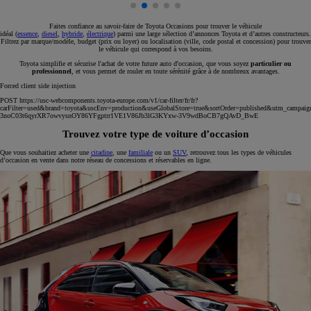
Faites confiance au savoir-faire de Toyota Occasions pour trouver le véhicule
idéal (
essence
,
diesel
,
hybride
,
électrique
) parmi une large sélection d’annonces Toyota et d’autres constructeurs.
Filtrez par marque/modèle, budget (prix ou loyer) ou localisation (ville, code postal et concession) pour trouver
le véhicule qui correspond à vos besoins.
Toyota simplifie et sécurise l'achat de votre future auto d'occasion, que vous soyez
particulier ou
professionnel
, et vous permet de rouler en toute sérénité grâce à de nombreux avantages.
Forced client side injection
POST https://usc-webcomponents.toyota-europe.com/v1/car-filter/fr/fr?
carFilter=used&brand=toyota&uscEnv=production&useGlobalStore=true&sortOrder=published&utm
3noC03t6qyrXR7owvysnOY86YFgptrr1VE1V86Jb3lG3KYxw-3V9wdBoCB7gQAvD_BwE
Trouvez votre type de voiture d’occasion
Que vous souhaitiez acheter une
citadine
, une
familiale
ou un
SUV
, retrouvez tous les types de véhicules
d’occasion en vente dans notre réseau de concessions et réservables en ligne.