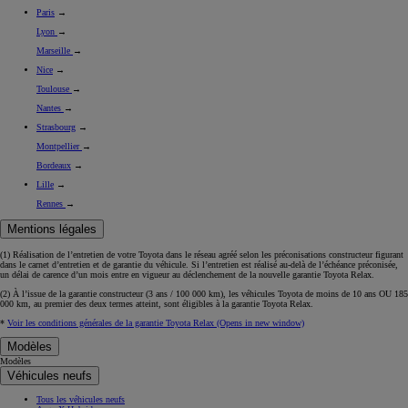
Paris
→
Lyon
→
Marseille
→
Nice
→
Toulouse
→
Nantes
→
Strasbourg
→
Montpellier
→
Bordeaux
→
Lille
→
Rennes
→
Mentions légales
(1) Réalisation de l’entretien de votre Toyota dans le réseau agréé selon les préconisations constructeur figurant
dans le carnet d’entretien et de garantie du véhicule. Si l’entretien est réalisé
au-delà de l’échéance
préconisée,
un délai de carence d’un mois
entre en vigueur au déclenchement de la nouvelle garantie Toyota Relax.
(2) À l’issue de la garantie constructeur (3 ans / 100 000 km), les véhicules Toyota de moins de 10 ans
OU
185
000 km, au premier des deux termes atteint, sont éligibles à la garantie Toyota Relax.
*
Voir les conditions générales de la garantie Toyota Relax
(Opens in new window)
Modèles
Modèles
Véhicules neufs
Tous les véhicules neufs