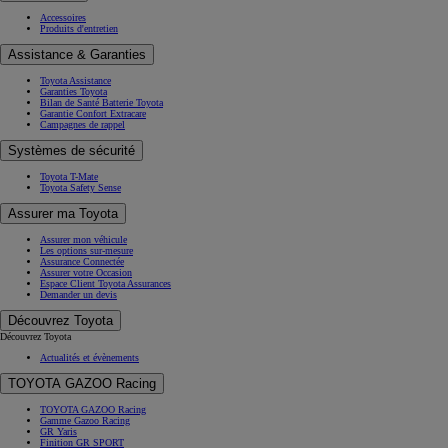
Accessoires
Produits d'entretien
Assistance & Garanties
Toyota Assistance
Garanties Toyota
Bilan de Santé Batterie Toyota
Garantie Confort Extracare
Campagnes de rappel
Systèmes de sécurité
Toyota T-Mate
Toyota Safety Sense
Assurer ma Toyota
Assurer mon véhicule
Les options sur-mesure
Assurance Connectée
Assurer votre Occasion
Espace Client Toyota Assurances
Demander un devis
Découvrez Toyota
Découvrez Toyota
Actualités et évènements
TOYOTA GAZOO Racing
TOYOTA GAZOO Racing
Gamme Gazoo Racing
GR Yaris
Finition GR SPORT