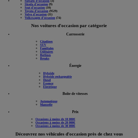
Subaru d'occasion
(3)
Skoda d'occasion
(9)
Seat d'occasion
(10)
Toyota d'occasion
(9529)
Volvo d'occasion
(11)
Volkswagen d'occasion
(74)
Nos voitures d'occasion par catégorie
Carrosserie
Citadines
SUV
Familiales
Utilitaires
Berlines
Breaks
Énergie
Hybride
Hybride rechargeable
Diesel
Essence
Électrique
Boîte de vitesses
Automatique
Manuelle
Prix
Occasions à moins de 10 000€
Occasions à moins de 20 000€
Occasions à moins de 30 000€
Découvrez nos véhicules d'occasion près de chez vous