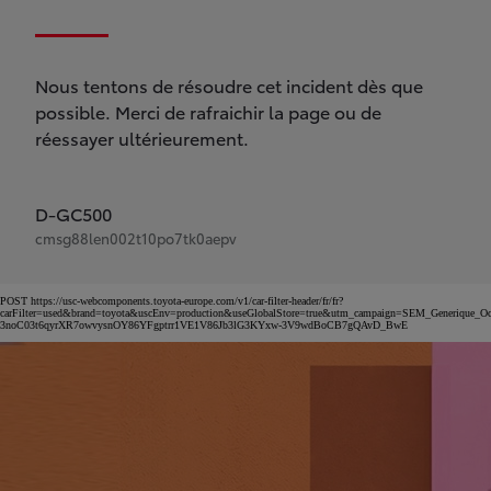
Nous tentons de résoudre cet incident dès que
possible. Merci de rafraichir la page ou de
réessayer ultérieurement.
D-GC500
cmsg88len002t10po7tk0aepv
POST https://usc-webcomponents.toyota-europe.com/v1/car-filter-header/fr/fr?
carFilter=used&brand=toyota&uscEnv=production&useGlobalStore=true&utm_campaign=SEM_Gener
3noC03t6qyrXR7owvysnOY86YFgptrr1VE1V86Jb3lG3KYxw-3V9wdBoCB7gQAvD_BwE