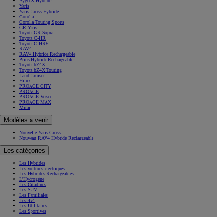
Aygo X Hybride
Yaris
Yaris Cross Hybride
Corolla
Corolla Touring Sports
GR Yaris
Toyota GR Supra
Toyota C-HR
Toyota C-HR+
RAV4
RAV4 Hybride Rechargeable
Prius Hybride Rechargeable
Toyota bZ4X
Toyota bZ4X Touring
Land Cruiser
Hilux
PROACE CITY
PROACE
PROACE Verso
PROACE MAX
Mirai
Modèles à venir
Nouvelle Yaris Cross
Nouveau RAV4 Hybride Rechargeable
Les catégories
Les Hybrides
Les voitures électriques
Les Hybrides Rechargeables
L'Hydrogène
Les Citadines
Les SUV
Les Familiales
Les 4x4
Les Utilitaires
Les Sportives