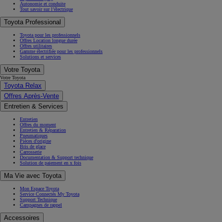
Autonomie et conduite
Tout savoir sur l’électrique
Toyota Professional
Toyota pour les professionnels
Offres Location longue durée
Offres utilitaires
Gamme électrifiée pour les professionnels
Solutions et services
Votre Toyota
Votre Toyota
Toyota Relax
Offres Après-Vente
Entretien & Services
Entretien
Offres du moment
Entretien & Réparation
Pneumatiques
Pièces d'origine
Bris de glace
Carrosserie
Documentation & Support technique
Solution de paiement en x fois
Ma Vie avec Toyota
Mon Espace Toyota
Service Connectés My Toyota
Support Technique
Campagnes de rappel
Accessoires