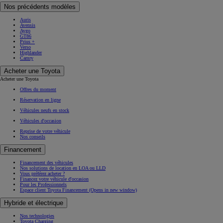
Nos précédents modèles
Auris
Avensis
Aygo
GT86
Prius +
Verso
Highlander
Camry
Acheter une Toyota
Acheter une Toyota
Offres du moment
Réservation en ligne
Véhicules neufs en stock
Véhicules d'occasion
Reprise de votre véhicule
Nos conseils
Financement
Financement des véhicules
Nos solutions de location en LOA ou LLD
Vous préférez acheter ?
Financez votre véhicule d'occasion
Pour les Professionnels
Espace client Toyota Financement
(Opens in new window)
Hybride et électrique
Nos technologies
Toyota Charging