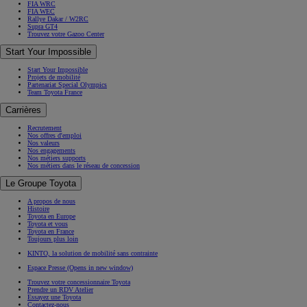
FIA WRC
FIA WEC
Rallye Dakar / W2RC
Supra GT4
Trouvez votre Gazoo Center
Start Your Impossible
Start Your Impossible
Projets de mobilité
Partenariat Special Olympics
Team Toyota France
Carrières
Recrutement
Nos offres d'emploi
Nos valeurs
Nos engagements
Nos métiers supports
Nos métiers dans le réseau de concession
Le Groupe Toyota
A propos de nous
Histoire
Toyota en Europe
Toyota et vous
Toyota en France
Toujours plus loin
KINTO, la solution de mobilité sans contrainte
Espace Presse
(Opens in new window)
Trouvez votre concessionnaire Toyota
Prendre un RDV Atelier
Essayez une Toyota
Contactez-nous