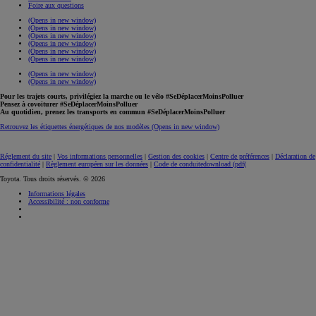
Foire aux questions
(Opens in new window)
(Opens in new window)
(Opens in new window)
(Opens in new window)
(Opens in new window)
(Opens in new window)
(Opens in new window)
(Opens in new window)
Pour les trajets courts, privilégiez la marche ou le vélo #SeDéplacerMoinsPolluer
Pensez à covoiturer #SeDéplacerMoinsPolluer
Au quotidien, prenez les transports en commun #SeDéplacerMoinsPolluer
Retrouvez les étiquettes énergétiques de nos modèles
(Opens in new window)
Réglement du site
|
Vos informations personnelles
|
Gestion des cookies
|
Centre de préférences
|
Déclaration de
confidentialité
|
Règlement européen sur les données
|
Code de conduite
download (pdf(
Toyota. Tous droits réservés. © 2026
Informations légales
Accessibilité : non conforme