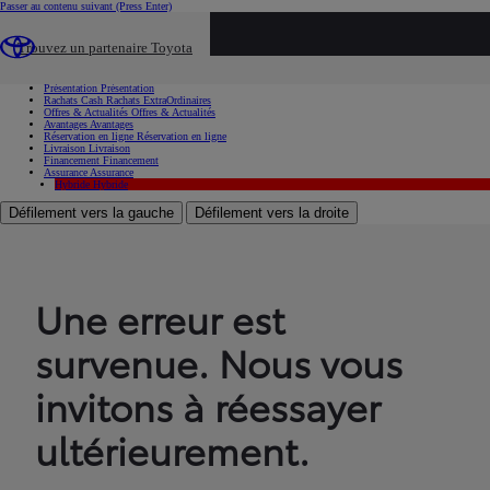
Passer au contenu suivant
(Press Enter)
...
Trouvez un partenaire Toyota
Voiture d'occasion
Présentation
Présentation
Rachats Cash
Rachats ExtraOrdinaires
Offres & Actualités
Offres & Actualités
Avantages
Avantages
Réservation en ligne
Réservation en ligne
Livraison
Livraison
Financement
Financement
Assurance
Assurance
Hybride
Hybride
Défilement vers la gauche
Défilement vers la droite
Une erreur est
survenue. Nous vous
invitons à réessayer
ultérieurement.