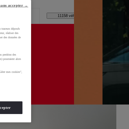
lle ?
sans accepter →
Code Postal / Concession
11158 véhicules disponibles
u traceurs déposés
eur, réaliser des
iser des données de
s perdriez des
d=0AAAAADMU_rNHF5hpFDrrQBD2ybUHe3Zv7
x) pourraient alors
Gérer mes cookies",
cepter