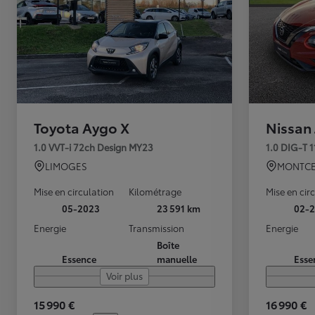
Toyota Aygo X
Nissan
1.0 VVT-i 72ch Design MY23
1.0 DIG-T 
LIMOGES
MONTCE
Mise en circulation
Kilométrage
Mise en cir
05-2023
23 591 km
02-2
Energie
Transmission
Energie
Boîte
Essence
manuelle
Esse
Voir plus
15 990 €
16 990 €