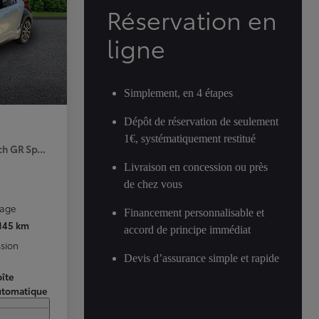
Réservation en
ligne
Simplement, en 4 étapes
Dépôt de réservation de seulement
1€, systématiquement restitué
ch GR Sport Premiere MY25
Livraison en concession ou près
de chez vous
rage
Financement personnalisable et
 145 km
accord de principe immédiat
sion
Devis d’assurance simple et rapide
îte
utomatique