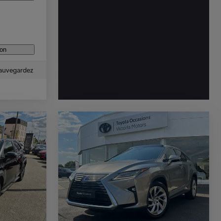
ion
auvegardez