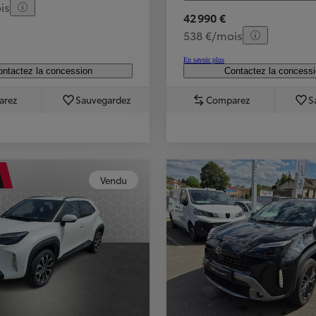
is
42 990 €
538 €/mois
En savoir plus
ntactez la concession
Contactez la concess
arez
Sauvegardez
Comparez
S
Vendu