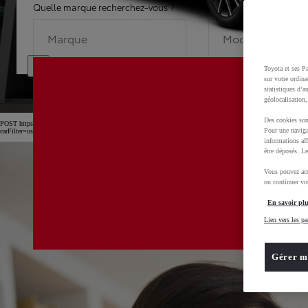
Quelle marque recherchez-vous ?
Quel modèle recherche
Marque
Modèle
Toyota et ses Pa
sur votre ordina
statistiques d’a
géolocalisation,
Des cookies son
POST https://usc-webcomponents.toyota-europe.com/v1/car-filter-header/fr/fr?
Pour une naviga
carFilter=used&brand=toyota&uscEnv=production&useGlobalStore=true&gclid=CjwKCAjw4dDT
informations aff
être déposés. Le
Vous pouvez acc
ou continuer vot
En savoir plu
Lien vers les pa
Gérer m