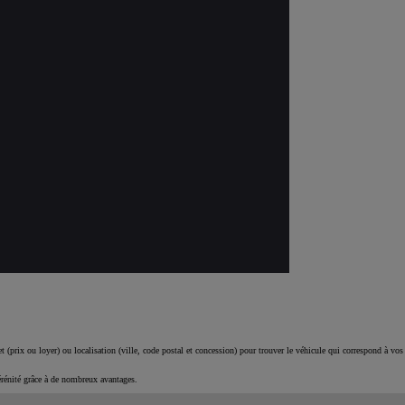
 (prix ou loyer) ou localisation (ville, code postal et concession) pour trouver le véhicule qui correspond à vos
érénité grâce à de nombreux avantages.