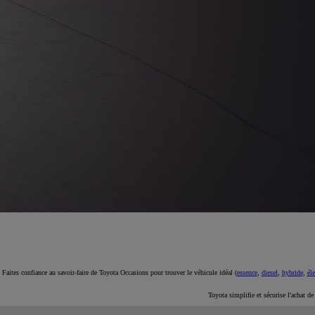
À partir de 19 700 €
Nouvelle Yaris Cross
HYBRIDE
Disponible prochainement
Faites confiance au savoir-faire de Toyota Occasions pour trouver le véhicule idéal (
essence
,
diesel
,
hybride
,
éle
Toyota simplifie et sécurise l'achat d