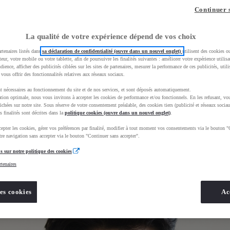
z-vous ?
Quel est votre budget ?
Dans quelle vi
Continuer 
Prix / Loyer
Ville / 
La qualité de votre expérience dépend de vos choix
rtenaires listés dans
sa déclaration de confidentialité (ouvre dans un nouvel onglet)
utilisent des cookies o
teur, votre mobile ou votre tablette, afin de poursuivre les finalités suivantes : améliorer votre expérience utilisat
udience, afficher des publicités ciblées sur les sites de partenaires, mesurer la performance de ces publicités, util
 vous offrir des fonctionnalités relatives aux réseaux sociaux.
t nécessaires au fonctionnement du site et de nos services, et sont déposés automatiquement.
tion optimale, nous vous invitons à accepter les cookies de performance et/ou fonctionnels. En les refusant, vou
BhAqEiwAkHYmSkgJOZZE_68xlBxFEDrHbe8EW2dfvFJD1WAj2eZHGFoR6rPEiJ4fpxoCNqYQAvD_BwE&gbrai
ichées sur notre site. Sous réserve de votre consentement préalable, des cookies tiers (publicité et réseaux sociau
s finalités sont décrites dans la
politique cookies (ouvre dans un nouvel onglet)
.
epter les cookies, gérer vos préférences par finalité, modifier à tout moment vos consentements via le bouton "
re navigation sans accepter via le bouton "Continuer sans accepter".
s sur notre politique des cookies
rtenaires
es cookies
Ac