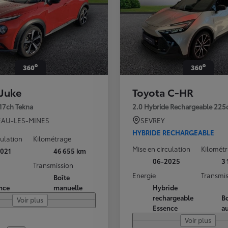
 Juke
Toyota C-HR
117ch Tekna
2.0 Hybride Rechargeable 225
AU-LES-MINES
SEVREY
HYBRIDE RECHARGEABLE
culation
Kilométrage
Mise en circulation
Kilomét
021
46 655 km
06-2025
3
Transmission
Energie
Transmis
Boîte
nce
manuelle
Hybride
rechargeable
Bo
Voir plus
Essence
a
Voir plus