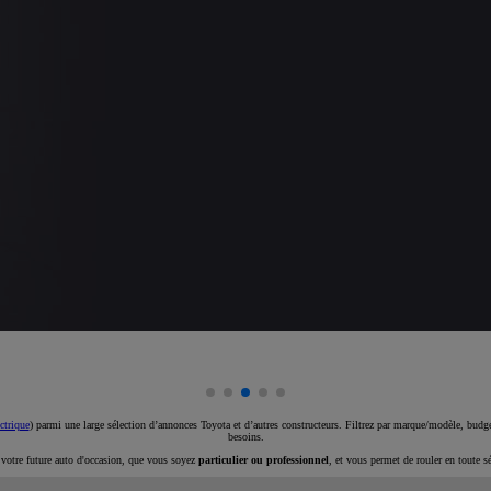
ctrique
) parmi une large sélection d’annonces Toyota et d’autres constructeurs. Filtrez par marque/modèle, budget
besoins.
e votre future auto d'occasion, que vous soyez
particulier ou professionnel
, et vous permet de rouler en toute s