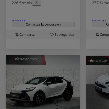
226 €/mois
277 €/mo
En savoir plus
En savoir plus
Contactez la concession
Co
Comparez
Sauvegardez
Comp
TOYOTA C-HR
HYBRIDE OU HYBRIDE RECHARGEABLE
Disponible rapidement