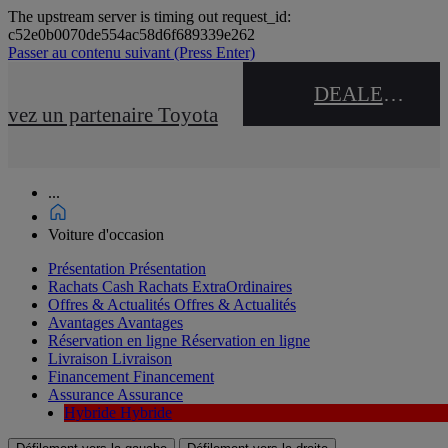
The upstream server is timing out request_id:
c52e0b0070de554ac58d6f689339e262
Passer au contenu suivant
(Press Enter)
DEALER NAME
uvez un partenaire Toyota
...
Voiture d'occasion
Présentation
Présentation
Rachats Cash
Rachats ExtraOrdinaires
Offres & Actualités
Offres & Actualités
Avantages
Avantages
Réservation en ligne
Réservation en ligne
Livraison
Livraison
Financement
Financement
Assurance
Assurance
Hybride
Hybride