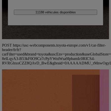
11188 véhicules disponibles
POST https://usc-webcomponents.toyota-europe.com/v1/car-filter-
header/fr/fr?
carFilter=used&brand=toyota&uscEnv=production&useGlobalS
8elLqyA3-B53kF0O9Cz7cPpYWoiWsa9IpbamIc0RICS4-
RVRGhxoCZZ8QAvD_BwE&gbraid=0AAAAADMU_rMnwOgyL