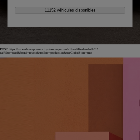
11152 véhicules disponibles
POST https://usc-webcomponents.toyota-europe.com/v1/car-filter-header/fr/fr?
carFilter=used&brand=toyota&uscEnv=production&useGlobalStore=true