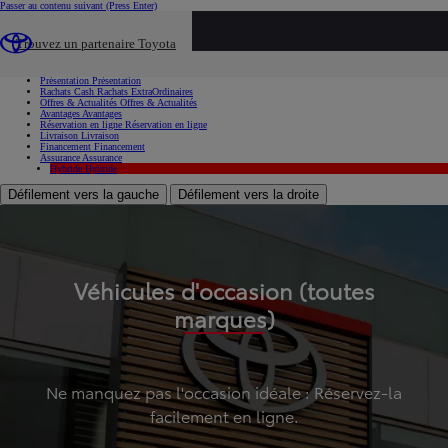
Passer au contenu suivant
(Press Enter)
...
Trouvez un partenaire Toyota
Voiture d'occasion
Présentation
Présentation
Rachats Cash
Rachats ExtraOrdinaires
Offres & Actualités
Offres & Actualités
Avantages
Avantages
Réservation en ligne
Réservation en ligne
Livraison
Livraison
Financement
Financement
Assurance
Assurance
Hybride
Hybride
Défilement vers la gauche
Défilement vers la droite
Véhicules d'occasion (toutes
marques)
Ne manquez pas l'occasion idéale : Réservez-la
facilement en ligne.