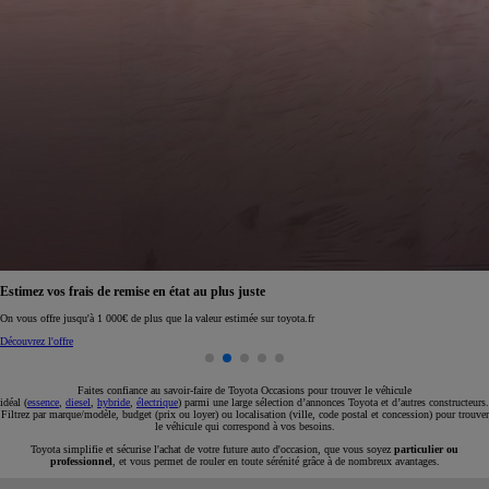
Réservez en ligne votre occasion pour 1€ seulement
Réservez en ligne
Faites confiance au savoir-faire de Toyota Occasions pour trouver le véhicule
idéal (
essence
,
diesel
,
hybride
,
électrique
) parmi une large sélection d’annonces Toyota et d’autres constructeurs.
Filtrez par marque/modèle, budget (prix ou loyer) ou localisation (ville, code postal et concession) pour trouver
le véhicule qui correspond à vos besoins.
Toyota simplifie et sécurise l'achat de votre future auto d'occasion, que vous soyez
particulier ou
professionnel
, et vous permet de rouler en toute sérénité grâce à de nombreux avantages.