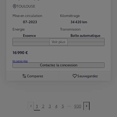
TOULOUSE
Mise en circulation
Kilométrage
07-2023
34 420 km
Energie
Transmission
Essence
Boîte automatique
Voir plus
16 990 €
En savoir plus
Contactez la concession
Comparez
Sauvegardez
...
1
2
3
4
5
930
Previous page
Next page