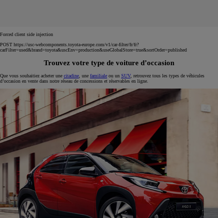
Forced client side injection
POST https://usc-webcomponents.toyota-europe.com/v1/car-filter/fr/fr?
carFilter=used&brand=toyota&uscEnv=production&useGlobalStore=true&sortOrder=published
Trouvez votre type de voiture d’occasion
Que vous souhaitiez acheter une
citadine
, une
familiale
ou un
SUV
, retrouvez tous les types de véhicules
d’occasion en vente dans notre réseau de concessions et réservables en ligne.