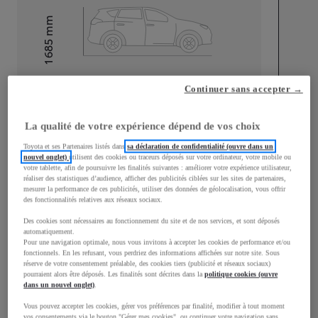
mm
1 685
Hauteur
Longueur
4 600
mm
Continuer sans accepter →
La qualité de votre expérience dépend de vos choix
Toyota et ses Partenaires listés dans
sa déclaration de confidentialité (ouvre dans un
nouvel onglet)
utilisent des cookies ou traceurs déposés sur votre ordinateur, votre mobile ou
votre tablette, afin de poursuivre les finalités suivantes : améliorer votre expérience utilisateur,
réaliser des statistiques d’audience, afficher des publicités ciblées sur les sites de partenaires,
Largeur
1 855
mm
mesurer la performance de ces publicités, utiliser des données de géolocalisation, vous offrir
des fonctionnalités relatives aux réseaux sociaux.
Des cookies sont nécessaires au fonctionnement du site et de nos services, et sont déposés
automatiquement.
Pour une navigation optimale, nous vous invitons à accepter les cookies de performance et/ou
fonctionnels. En les refusant, vous perdriez des informations affichées sur notre site. Sous
Consommation mixte
réserve de votre consentement préalable, des cookies tiers (publicité et réseaux sociaux)
pourraient alors être déposés. Les finalités sont décrites dans la
politique cookies (ouvre
Consommation mixte
5,7
L/100 km
dans un nouvel onglet)
.
Émissions CO2
130
g/km
Vous pouvez accepter les cookies, gérer vos préférences par finalité, modifier à tout moment
vos consentements via le bouton "Gérer mes cookies", ou continuer votre navigation sans