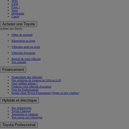
Aygo
GT86
Prius +
Verso
Highlander
Camry
Acheter une Toyota
Acheter une Toyota
Offres du moment
Réservation en ligne
Véhicules neufs en stock
Véhicules d'occasion
Reprise de votre véhicule
Nos conseils
Financement
Financement des véhicules
Nos solutions de location en LOA ou LLD
Vous préférez acheter ?
Financez votre véhicule d'occasion
Pour les Professionnels
Espace client Toyota Financement
(Opens in new window)
Hybride et électrique
Nos technologies
Toyota Charging
Autonomie et conduite
Tout savoir sur l’électrique
Toyota Professional