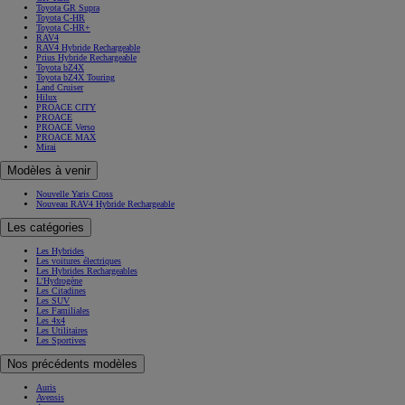
Toyota GR Supra
Toyota C-HR
Toyota C-HR+
RAV4
RAV4 Hybride Rechargeable
Prius Hybride Rechargeable
Toyota bZ4X
Toyota bZ4X Touring
Land Cruiser
Hilux
PROACE CITY
PROACE
PROACE Verso
PROACE MAX
Mirai
Modèles à venir
Nouvelle Yaris Cross
Nouveau RAV4 Hybride Rechargeable
Les catégories
Les Hybrides
Les voitures électriques
Les Hybrides Rechargeables
L'Hydrogène
Les Citadines
Les SUV
Les Familiales
Les 4x4
Les Utilitaires
Les Sportives
Nos précédents modèles
Auris
Avensis