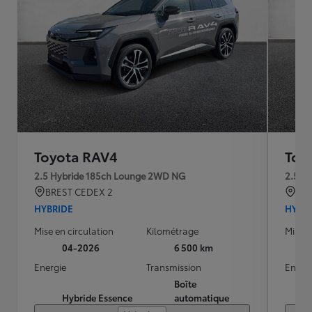
Toyota RAV4
Toy
2.5 Hybride 185ch Lounge 2WD NG
2.5 H
BREST CEDEX 2
QU
HYBRIDE
HYBR
Mise en circulation
Kilométrage
Mise e
04-2026
6 500 km
Energie
Transmission
Energ
Boîte
Hybride Essence
automatique