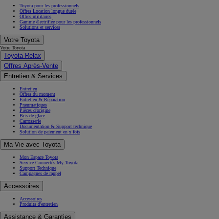
Toyota pour les professionnels
Offres Location longue durée
Offres utilitaires
Gamme électrifiée pour les professionnels
Solutions et services
Votre Toyota
Votre Toyota
Toyota Relax
Offres Après-Vente
Entretien & Services
Entretien
Offres du moment
Entretien & Réparation
Pneumatiques
Pièces d'origine
Bris de glace
Carrosserie
Documentation & Support technique
Solution de paiement en x fois
Ma Vie avec Toyota
Mon Espace Toyota
Service Connectés My Toyota
Support Technique
Campagnes de rappel
Accessoires
Accessoires
Produits d'entretien
Assistance & Garanties