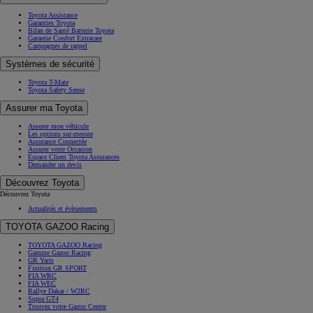
Toyota Assistance
Garanties Toyota
Bilan de Santé Batterie Toyota
Garantie Confort Extracare
Campagnes de rappel
Systèmes de sécurité
Toyota T-Mate
Toyota Safety Sense
Assurer ma Toyota
Assurer mon véhicule
Les options sur-mesure
Assurance Connectée
Assurer votre Occasion
Espace Client Toyota Assurances
Demander un devis
Découvrez Toyota
Découvrez Toyota
Actualités et évènements
TOYOTA GAZOO Racing
TOYOTA GAZOO Racing
Gamme Gazoo Racing
GR Yaris
Finition GR SPORT
FIA WRC
FIA WEC
Rallye Dakar / W2RC
Supra GT4
Trouvez votre Gazoo Center