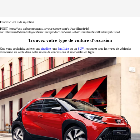
Forced client side injection
POST https://usc-webcomponents.toyota-europe.com/v1/car-filter/fr/fr?
carFilter=used&brand=toyota&uscEnv=production&useGlobalStore=true&sortOrder=published
Trouvez votre type de voiture d’occasion
Que vous souhaitiez acheter une
citadine
, une
familiale
ou un
SUV
, retrouvez tous les types de véhicules
d’occasion en vente dans notre réseau de concessions et réservables en ligne.