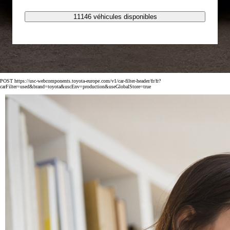
11146 véhicules disponibles
POST https://usc-webcomponents.toyota-europe.com/v1/car-filter-header/fr/fr?
carFilter=used&brand=toyota&uscEnv=production&useGlobalStore=true