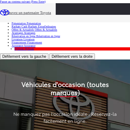
Passer au contenu suivant
(Press Enter)
...
Trouvez un partenaire Toyota
Voiture d'occasion
Présentation
Présentation
Rachats Cash
Rachats ExtraOrdinaires
Offres & Actualités
Offres & Actualités
Avantages
Avantages
Réservation en ligne
Réservation en ligne
Livraison
Livraison
Financement
Financement
Assurance
Assurance
Hybride
Hybride
Défilement vers la gauche
Défilement vers la droite
Véhicules d'occasion (toutes
marques)
Ne manquez pas l'occasion idéale : Réservez-la
facilement en ligne.