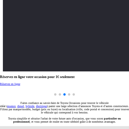
Réservez en ligne votre occasion pour 1€ seulement
Réservez en ligne
Faites confiance au savoir-faire de Toyota Occasions pour trouver le véhicule
idéal (
essence
,
diesel
,
hybride
,
électrique
) parmi une large sélection d’annonces Toyota et d’autres constructeurs.
Filtrez par marque/modèle, budget (prix ou loyer) ou localisation (ville, code postal et concession) pour trouver
le véhicule qui correspond à vos besoins.
Toyota simplifie et sécurise l'achat de votre future auto d'occasion, que vous soyez
particulier ou
professionnel
, et vous permet de rouler en toute sérénité grâce à de nombreux avantages.