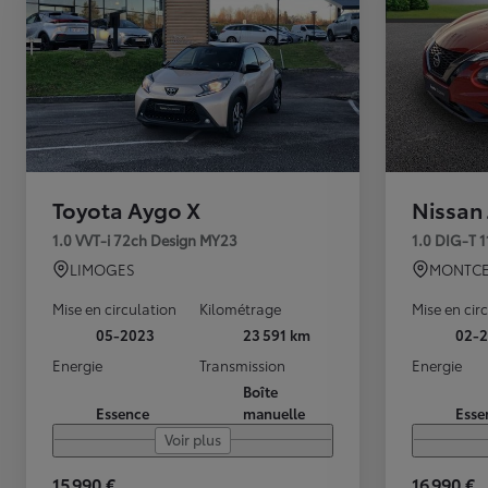
Toyota Aygo X
Nissan
1.0 VVT-i 72ch Design MY23
1.0 DIG-T 
LIMOGES
MONTCE
Mise en circulation
Kilométrage
Mise en cir
05-2023
23 591 km
02-2
Energie
Transmission
Energie
Boîte
Essence
manuelle
Esse
Voir plus
15 990 €
16 990 €