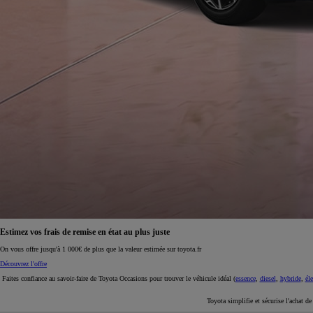
À partir de 19 700 €
Nouvelle Yaris Cross
HYBRIDE
Disponible prochainement
Estimez vos frais de remise en état au plus juste
On vous offre jusqu'à 1 000€ de plus que la valeur estimée sur toyota.fr
Découvrez l'offre
Faites confiance au savoir-faire de Toyota Occasions pour trouver le véhicule idéal (
essence
,
diesel
,
hybride
,
éle
Toyota simplifie et sécurise l'achat d