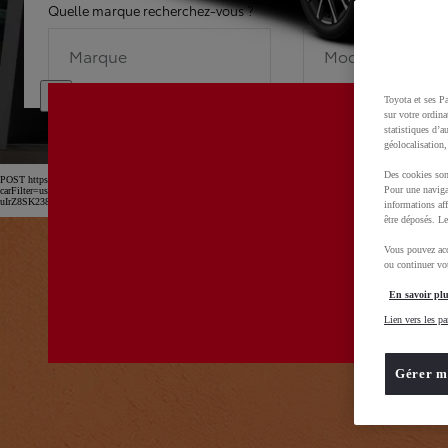
Quelle marque recherchez-vous ?
Quel modèle recherche
Marque
Modèle
Toyota et ses Pa
sur votre ordina
statistiques d’a
géolocalisation,
Des cookies son
POST https://usc-webcomponents.toyota-europe.com/v1/car-filter-header/fr/fr?
Pour une naviga
carFilter=used&brand=toyota&uscEnv=production&useGlobalStore=true&utm_campaign=SEM_Marqu
uIrZ8SK238Kn6x2OwfL2isPTEXM0MwD0BvOsZGv7GXbVu52B_rl2xoCnw4QAvD_BwE
informations aff
être déposés. Le
Vous pouvez acc
ou continuer vot
En savoir plu
Lien vers les pa
Gérer m