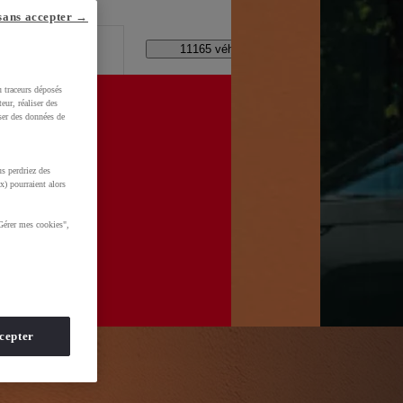
lle ?
sans accepter →
Code Postal / Concession
11165 véhicules disponibles
u traceurs déposés
eur, réaliser des
iser des données de
s perdriez des
WkltZ5T1KXUDb4&gclid=CjwKCAjwhNbTBhB4EiwAsFSg-
x) pourraient alors
Gérer mes cookies",
cepter