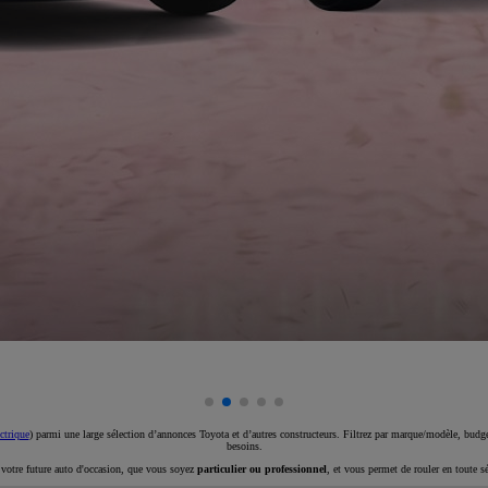
ctrique
) parmi une large sélection d’annonces Toyota et d’autres constructeurs. Filtrez par marque/modèle, budget
besoins.
e votre future auto d'occasion, que vous soyez
particulier ou professionnel
, et vous permet de rouler en toute s