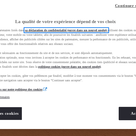
z-vous ?
Quel est votre budget ?
Dans quelle vi
Continuer 
Prix / Loyer
Ville / 
La qualité de votre expérience dépend de vos choix
rtenaires listés dans
sa déclaration de confidentialité (ouvre dans un nouvel onglet)
utilisent des cookies o
teur, votre mobile ou votre tablette, afin de poursuivre les finalités suivantes : améliorer votre expérience utilisat
udience, afficher des publicités ciblées sur les sites de partenaires, mesurer la performance de ces publicités, util
 vous offrir des fonctionnalités relatives aux réseaux sociaux.
t nécessaires au fonctionnement du site et de nos services, et sont déposés automatiquement.
tion optimale, nous vous invitons à accepter les cookies de performance et/ou fonctionnels. En les refusant, vou
e_toyota_occasion_VO&gad_source=1&gad_campaignid=12420073414&gbraid=0AAAAADMU_rPnDkJcpHH
ichées sur notre site. Sous réserve de votre consentement préalable, des cookies tiers (publicité et réseaux sociau
s finalités sont décrites dans la
politique cookies (ouvre dans un nouvel onglet)
.
epter les cookies, gérer vos préférences par finalité, modifier à tout moment vos consentements via le bouton "
re navigation sans accepter via le bouton "Continuer sans accepter".
s sur notre politique des cookies
rtenaires
es cookies
Ac