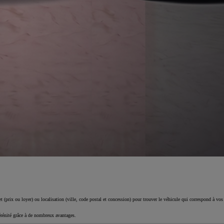
 (prix ou loyer) ou localisation (ville, code postal et concession) pour trouver le véhicule qui correspond à vos
érénité grâce à de nombreux avantages.