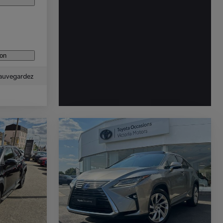
ion
auvegardez