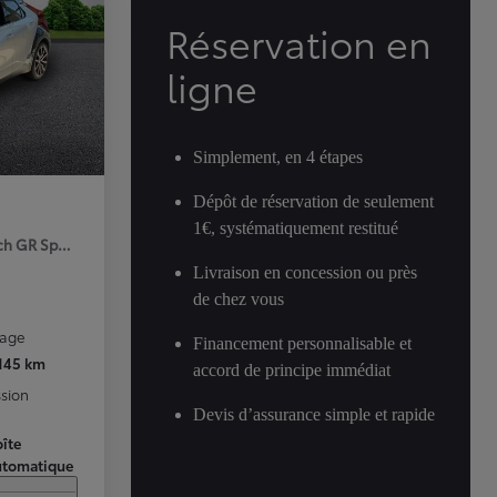
Réservation en
ligne
Simplement, en 4 étapes
Dépôt de réservation de seulement
1€, systématiquement restitué
ch GR Sport Premiere MY25
Livraison en concession ou près
de chez vous
rage
Financement personnalisable et
 145 km
accord de principe immédiat
sion
Devis d’assurance simple et rapide
îte
utomatique