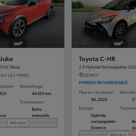
 Juke
Toyota C-HR
117ch Tekna
2.0 Hybride Rechargeable 225
AU-LES-MINES
SEVREY
HYBRIDE RECHARGEABLE
culation
Kilométrage
Mise en circulation
Kilomét
021
46 655 km
06-2025
3
Transmission
Energie
Transmis
Boîte
nce
manuelle
Hybride
rechargeable
Bo
Voir plus
Essence
a
Voir plus