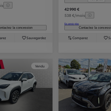
is
42 990 €
538 €/mois
En savoir plus
ntactez la concession
Contactez la concess
arez
Sauvegardez
Comparez
S
Vendu