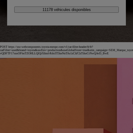
11178 véhicules disponibles
POST https://usc-webcomponents.toyota-europe.com/v1/car-filter-header/fr/fr?
carFilter=used&brand=toyota&uscEnv=production&useGlobalStore=true&utm_campaign=SEM_Marqu
vQDFTF17snsOFbnTZOHLLQlQtXfmd-Rdo3T5keNnTAs1zChF2zTihoCtNwQAvD_BwE