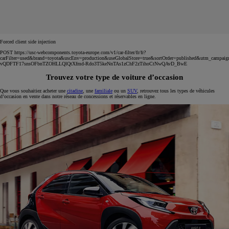
Forced client side injection
POST https://usc-webcomponents.toyota-europe.com/v1/car-filter/fr/fr?
carFilter=used&brand=toyota&uscEnv=production&useGlobalStore=true&sortOrder=published&utm
vQDFTF17snsOFbnTZOHLLQlQtXfmd-Rdo3T5keNnTAs1zChF2zTihoCtNwQAvD_BwE
Trouvez votre type de voiture d’occasion
Que vous souhaitiez acheter une
citadine
, une
familiale
ou un
SUV
, retrouvez tous les types de véhicules
d’occasion en vente dans notre réseau de concessions et réservables en ligne.