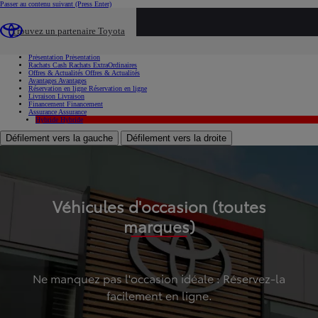
Passer au contenu suivant
(Press Enter)
...
Trouvez un partenaire Toyota
Voiture d'occasion
Présentation
Présentation
Rachats Cash
Rachats ExtraOrdinaires
Offres & Actualités
Offres & Actualités
Avantages
Avantages
Réservation en ligne
Réservation en ligne
Livraison
Livraison
Financement
Financement
Assurance
Assurance
Hybride
Hybride
Défilement vers la gauche
Défilement vers la droite
Véhicules d'occasion (toutes
marques)
Ne manquez pas l'occasion idéale : Réservez-la
facilement en ligne.