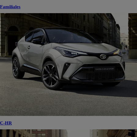
Familiales
C-HR