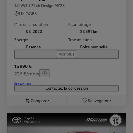
1.0 VVT-i 72ch Design MY23
LIMOGES
Mise en circulation
Kilométrage
05-2023
23 591 km
Energie
Transmission
Essence
Boîte manuelle
Voir plus
15 990 €
226 €/mois
En savoir plus
Contactez la concession
Comparez
Sauvegardez