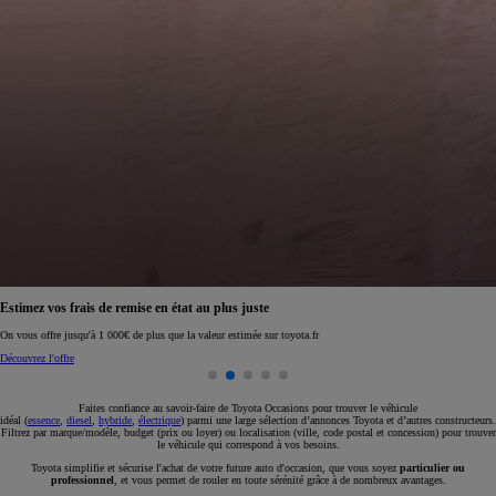
Réservez en ligne votre occasion pour 1€ seulement
Réservez en ligne
Faites confiance au savoir-faire de Toyota Occasions pour trouver le véhicule
idéal (
essence
,
diesel
,
hybride
,
électrique
) parmi une large sélection d’annonces Toyota et d’autres constructeurs.
Filtrez par marque/modèle, budget (prix ou loyer) ou localisation (ville, code postal et concession) pour trouver
le véhicule qui correspond à vos besoins.
Toyota simplifie et sécurise l'achat de votre future auto d'occasion, que vous soyez
particulier ou
professionnel
, et vous permet de rouler en toute sérénité grâce à de nombreux avantages.