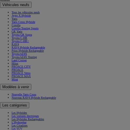
Modèles
Véhicules neufs
Tous les véhicules neufs
Aygo X Hybride
Yaris
Yaris Cross Hybride
Corolla
Corolla Touring Sports
GR Yaris
Toyota GR Supra
Toyota C-HR
Toyota C-HR+
RAV4
RAV4 Hybride Rechargeable
Prius Hybride Rechargeable
Toyota bZ4X
Toyota bZ4X Touring
Land Cruiser
Hilux
PROACE CITY
PROACE
PROACE Verso
PROACE MAX
Mirai
Modèles à venir
Nouvelle Yaris Cross
Nouveau RAV4 Hybride Rechargeable
Les catégories
Les Hybrides
Les voitures électriques
Les Hybrides Rechargeables
L'Hydrogène
Les Citadines
Les SUV