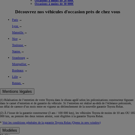
Occasions à moins de 20 000€
Occasions à moins de 30 000€
Découvrez nos véhicules d'occasion près de chez vous
Paris
→
Lyon
→
Marseille
→
Nice
→
Toulouse
→
Nantes
→
Strasbourg
→
Montpellier
→
Bordeaux
→
Lille
→
Rennes
→
Mentions légales
(1) Réalisation de l’entretien de votre Toyota dans le réseau agréé selon les préconisations constructeur figurant
dans le carnet d’entretien et de garantie du véhicule. Si l’entretien est réalisé
au-delà de l’échéance
préconisée,
un délai de carence d’un mois
entre en vigueur au déclenchement de la nouvelle garantie Toyota Relax.
(2) À l’issue de la garantie constructeur (3 ans / 100 000 km), les véhicules Toyota de moins de 10 ans
OU
185
000 km, au premier des deux termes atteint, sont éligibles à la garantie Toyota Relax.
*
Voir les conditions générales de la garantie Toyota Relax
(Opens in new window)
Modèles