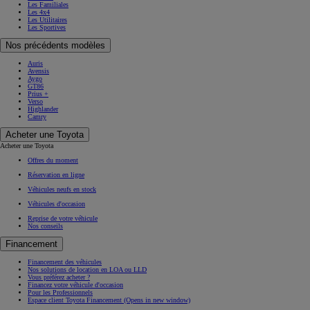
Les Familiales
Les 4x4
Les Utilitaires
Les Sportives
Nos précédents modèles
Auris
Avensis
Aygo
GT86
Prius +
Verso
Highlander
Camry
Acheter une Toyota
Acheter une Toyota
Offres du moment
Réservation en ligne
Véhicules neufs en stock
Véhicules d'occasion
Reprise de votre véhicule
Nos conseils
Financement
Financement des véhicules
Nos solutions de location en LOA ou LLD
Vous préférez acheter ?
Financez votre véhicule d'occasion
Pour les Professionnels
Espace client Toyota Financement
(Opens in new window)