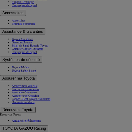
Support Technique
Campagnes de rappel
Accessoires
Accessoires
Produits d'entretien
Assistance & Garanties
Toyota Assistance
Garanties Toyota
Bilan de Santé Batterie Toyota
Garantie Confort Extracare
Campagnes de rappel
Systèmes de sécurité
Toyota T-Mate
Toyota Safety Sense
Assurer ma Toyota
Assurer mon véhicule
Les options sur-mesure
Assurance Connectée
Assurer votre Occasion
Espace Client Toyota Assurances
Demander un devis
Découvrez Toyota
Découvrez Toyota
Actualités et évènements
TOYOTA GAZOO Racing