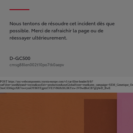
Nous tentons de résoudre cet incident dès que
possible. Merci de rafraichir la page ou de
réessayer ultérieurement.
D-GC500
cmsg88len002t10po7tk0aepv
POST https://usc-webcomponents.toyota-europe.com/v1/car-filter-header/fr/fr?
carFilter=used&brand=toyota&uscEnv=production&useGlobalStore=true&utm_campaign=SEM_Gener
3noC03t6qyrXR7owvysnOY86YFgptrr1VE1V86Jb3lG3KYxw-3V9wdBoCB7gQAvD_BwE