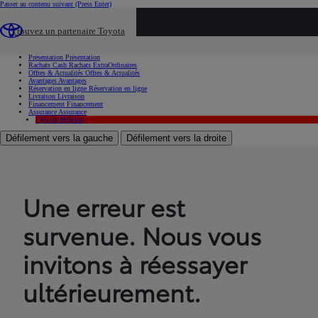
Passer au contenu suivant
(Press Enter)
...
Trouvez un partenaire Toyota
Voiture d'occasion
Présentation
Présentation
Rachats Cash
Rachats ExtraOrdinaires
Offres & Actualités
Offres & Actualités
Avantages
Avantages
Réservation en ligne
Réservation en ligne
Livraison
Livraison
Financement
Financement
Assurance
Assurance
Hybride
Hybride
Défilement vers la gauche
Défilement vers la droite
Une erreur est
survenue. Nous vous
invitons à réessayer
ultérieurement.