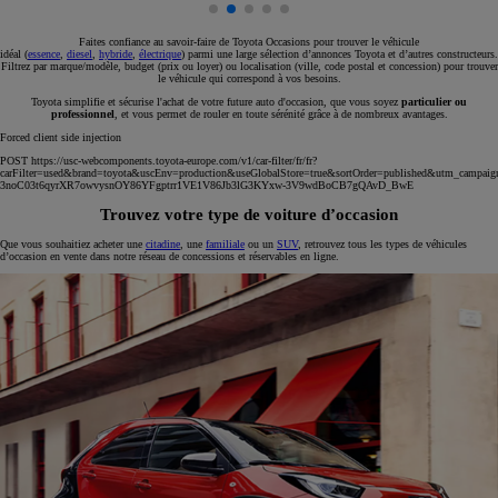
Faites confiance au savoir-faire de Toyota Occasions pour trouver le véhicule
idéal (
essence
,
diesel
,
hybride
,
électrique
) parmi une large sélection d’annonces Toyota et d’autres constructeurs.
Filtrez par marque/modèle, budget (prix ou loyer) ou localisation (ville, code postal et concession) pour trouver
le véhicule qui correspond à vos besoins.
Toyota simplifie et sécurise l'achat de votre future auto d'occasion, que vous soyez
particulier ou
professionnel
, et vous permet de rouler en toute sérénité grâce à de nombreux avantages.
Forced client side injection
POST https://usc-webcomponents.toyota-europe.com/v1/car-filter/fr/fr?
carFilter=used&brand=toyota&uscEnv=production&useGlobalStore=true&sortOrder=published&utm
3noC03t6qyrXR7owvysnOY86YFgptrr1VE1V86Jb3lG3KYxw-3V9wdBoCB7gQAvD_BwE
Trouvez votre type de voiture d’occasion
Que vous souhaitiez acheter une
citadine
, une
familiale
ou un
SUV
, retrouvez tous les types de véhicules
d’occasion en vente dans notre réseau de concessions et réservables en ligne.