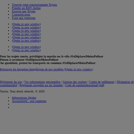
Trouvez votre concessionnaire Toyota
Prendre un RDV Atelier
Essayez une Toyota
Contactez-nous
Foire aux questions
(Opens in new window)
(Opens in new window)
(Opens in new window)
(Opens in new window)
(Opens in new window)
(Opens in new window)
(Opens in new window)
(Opens in new window)
Pour les trajets courts, privilégiez la marche ou le vélo #SeDéplacerMoinsPolluer
Pensez à covoiturer #SeDéplacerMoinsPolluer
Au quotidien, prenez les transports en commun #SeDéplacerMoinsPolluer
Retrouvez les étiquettes énergétiques de nos modèles
(Opens in new window)
Réglement du site
|
Vos informations personnelles
|
Gestion des cookies
|
Centre de préférences
|
Déclaration de
confidentialité
|
Règlement européen sur les données
|
Code de conduite
download (pdf(
Toyota. Tous droits réservés. © 2026
Informations légales
Accessibilité : non conforme