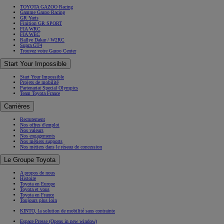
TOYOTA GAZOO Racing
Gamme Gazoo Racing
GR Yaris
Finition GR SPORT
FIA WRC
FIA WEC
Rallye Dakar / W2RC
Supra GT4
Trouvez votre Gazoo Center
Start Your Impossible
Start Your Impossible
Projets de mobilité
Partenariat Special Olympics
Team Toyota France
Carrières
Recrutement
Nos offres d'emploi
Nos valeurs
Nos engagements
Nos métiers supports
Nos métiers dans le réseau de concession
Le Groupe Toyota
A propos de nous
Histoire
Toyota en Europe
Toyota et vous
Toyota en France
Toujours plus loin
KINTO, la solution de mobilité sans contrainte
Espace Presse
(Opens in new window)