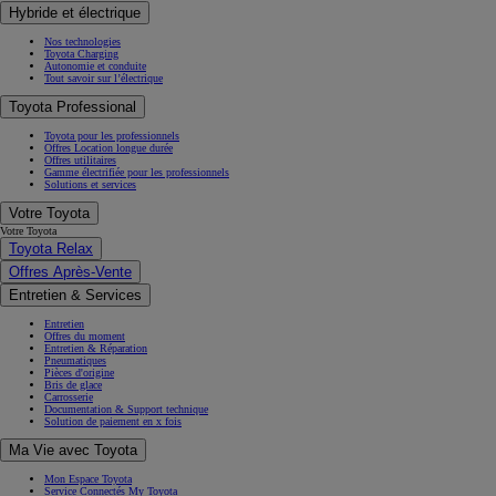
Hybride et électrique
Nos technologies
Toyota Charging
Autonomie et conduite
Tout savoir sur l’électrique
Toyota Professional
Toyota pour les professionnels
Offres Location longue durée
Offres utilitaires
Gamme électrifiée pour les professionnels
Solutions et services
Votre Toyota
Votre Toyota
Toyota Relax
Offres Après-Vente
Entretien & Services
Entretien
Offres du moment
Entretien & Réparation
Pneumatiques
Pièces d'origine
Bris de glace
Carrosserie
Documentation & Support technique
Solution de paiement en x fois
Ma Vie avec Toyota
Mon Espace Toyota
Service Connectés My Toyota