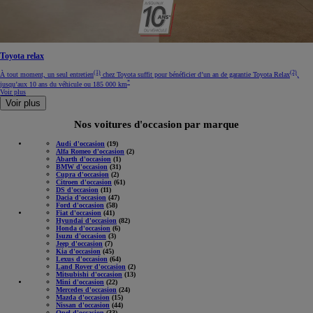
Toyota relax
(1)
(2)
À tout moment, un seul entretien
chez Toyota suffit pour bénéficier d’un an de garantie Toyota Relax
,
*
jusqu’aux 10 ans du véhicule ou 185 000 km
Voir plus
Voir plus
Nos voitures d'occasion par marque
Audi d'occasion
(19)
Alfa Romeo d'occasion
(2)
Abarth d'occasion
(1)
BMW d'occasion
(31)
Cupra d'occasion
(2)
Citroen d'occasion
(61)
DS d'occasion
(11)
Dacia d'occasion
(47)
Ford d'occasion
(58)
Fiat d'occasion
(41)
Hyundai d'occasion
(82)
Honda d'occasion
(6)
Isuzu d'occasion
(3)
Jeep d'occasion
(7)
Kia d'occasion
(45)
Lexus d'occasion
(64)
Land Rover d'occasion
(2)
Mitsubishi d'occasion
(13)
Mini d'occasion
(22)
Mercedes d'occasion
(24)
Mazda d'occasion
(15)
Nissan d'occasion
(44)
Opel d'occasion
(33)