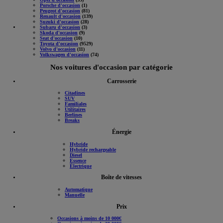
Porsche d'occasion
(1)
Peugeot d'occasion
(81)
Renault d'occasion
(139)
Suzuki d'occasion
(28)
Subaru d'occasion
(3)
Skoda d'occasion
(9)
Seat d'occasion
(10)
Toyota d'occasion
(9529)
Volvo d'occasion
(11)
Volkswagen d'occasion
(74)
Nos voitures d'occasion par catégorie
Carrosserie
Citadines
SUV
Familiales
Utilitaires
Berlines
Breaks
Énergie
Hybride
Hybride rechargeable
Diesel
Essence
Électrique
Boîte de vitesses
Automatique
Manuelle
Prix
Occasions à moins de 10 000€