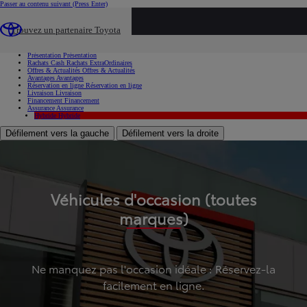
Passer au contenu suivant
(Press Enter)
...
Trouvez un partenaire Toyota
Voiture d'occasion
Présentation
Présentation
Rachats Cash
Rachats ExtraOrdinaires
Offres & Actualités
Offres & Actualités
Avantages
Avantages
Réservation en ligne
Réservation en ligne
Livraison
Livraison
Financement
Financement
Assurance
Assurance
Hybride
Hybride
Défilement vers la gauche
Défilement vers la droite
Véhicules d'occasion (toutes
marques)
Ne manquez pas l'occasion idéale : Réservez-la
facilement en ligne.