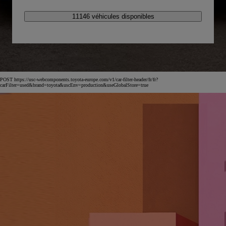
11146 véhicules disponibles
POST https://usc-webcomponents.toyota-europe.com/v1/car-filter-header/fr/fr?
carFilter=used&brand=toyota&uscEnv=production&useGlobalStore=true