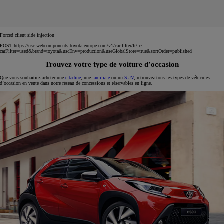
Forced client side injection
POST https://usc-webcomponents.toyota-europe.com/v1/car-filter/fr/fr?
carFilter=used&brand=toyota&uscEnv=production&useGlobalStore=true&sortOrder=published
Trouvez votre type de voiture d’occasion
Que vous souhaitiez acheter une
citadine
, une
familiale
ou un
SUV
, retrouvez tous les types de véhicules
d’occasion en vente dans notre réseau de concessions et réservables en ligne.