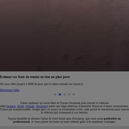
Réservez en ligne votre occasion pour 1€ seulement
Réservez en ligne
Faites confiance au savoir-faire de Toyota Occasions pour trouver le véhicule
idéal (
essence
,
diesel
,
hybride
,
électrique
) parmi une large sélection d’annonces Toyota et d’autres constructeurs.
Filtrez par marque/modèle, budget (prix ou loyer) ou localisation (ville, code postal et concession) pour trouver
le véhicule qui correspond à vos besoins.
Toyota simplifie et sécurise l'achat de votre future auto d'occasion, que vous soyez
particulier ou
professionnel
, et vous permet de rouler en toute sérénité grâce à de nombreux avantages.