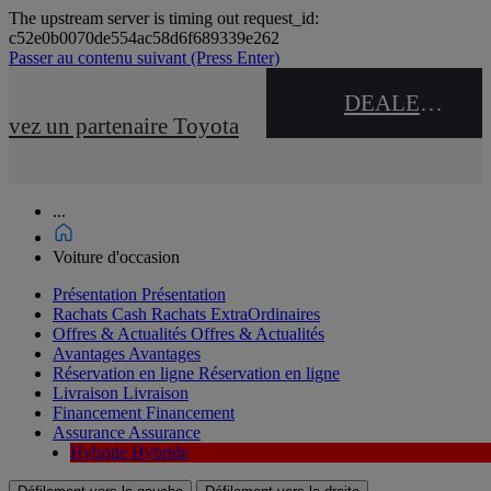
The upstream server is timing out request_id:
c52e0b0070de554ac58d6f689339e262
Passer au contenu suivant
(Press Enter)
DEALER NAME
uvez un partenaire Toyota
...
Voiture d'occasion
Présentation
Présentation
Rachats Cash
Rachats ExtraOrdinaires
Offres & Actualités
Offres & Actualités
Avantages
Avantages
Réservation en ligne
Réservation en ligne
Livraison
Livraison
Financement
Financement
Assurance
Assurance
Hybride
Hybride