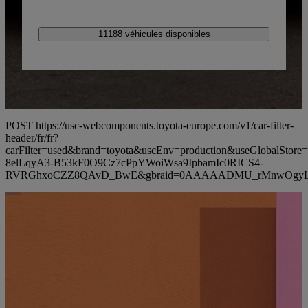
11188 véhicules disponibles
POST https://usc-webcomponents.toyota-europe.com/v1/car-filter-
header/fr/fr?
carFilter=used&brand=toyota&uscEnv=production&useGlobalS
8elLqyA3-B53kF0O9Cz7cPpYWoiWsa9IpbamIc0RICS4-
RVRGhxoCZZ8QAvD_BwE&gbraid=0AAAAADMU_rMnwOgyL