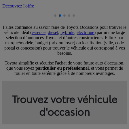
D
Faites confiance au savoir-faire de Toyota Occasions pour trouver le
véhicule idéal (
essence
,
diesel
,
hybride
,
électrique
) parmi une large
sélection d’annonces Toyota et d’autres constructeurs. Filtrez par
marque/modèle, budget (prix ou loyer) ou localisation (ville, code
postal et concession) pour trouver le véhicule qui correspond à vos
besoins.
Toyota simplifie et sécurise l'achat de votre future auto d'occasion,
que vous soyez
particulier ou professionnel
, et vous permet de
rouler en toute sérénité grâce à de nombreux avantages.
Trouvez votre véhicule
d'occasion