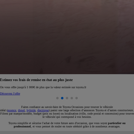
Réservez en ligne votre occasion pour 1€ seulement
Réservez en ligne
Faites confiance au savoir-faire de Toyota Occasions pour trouver le véhicule
idéal (
essence
,
diesel
,
hybride
,
électrique
) parmi une large sélection d’annonces Toyota et d’autres constructeurs.
Filtrez par marque/modèle, budget (prix ou loyer) ou localisation (ville, code postal et concession) pour trouver
le véhicule qui correspond à vos besoins.
Toyota simplifie et sécurise l'achat de votre future auto d'occasion, que vous soyez
particulier ou
professionnel
, et vous permet de rouler en toute sérénité grâce à de nombreux avantages.