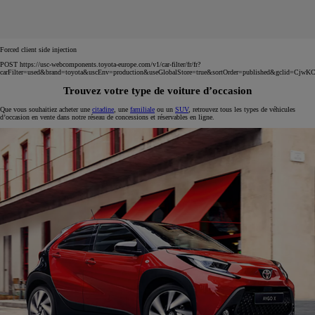
Forced client side injection
POST https://usc-webcomponents.toyota-europe.com/v1/car-filter/fr/fr?
carFilter=used&brand=toyota&uscEnv=production&useGlobalStore=true&sortOrder=published&g
Trouvez votre type de voiture d’occasion
Que vous souhaitiez acheter une
citadine
, une
familiale
ou un
SUV
, retrouvez tous les types de véhicules
d’occasion en vente dans notre réseau de concessions et réservables en ligne.