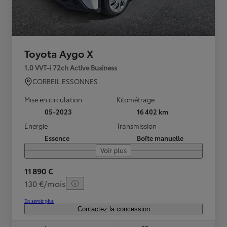
Toyota Aygo X
1.0 VVT-i 72ch Active Business
CORBEIL ESSONNES
Mise en circulation
Kilométrage
05-2023
16 402 km
Energie
Transmission
Essence
Boîte manuelle
Voir plus
11 890 €
130 €/mois
En savoir plus
Contactez la concession