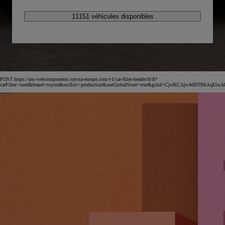
11151 véhicules disponibles
POST https://usc-webcomponents.toyota-europe.com/v1/car-filter-header/fr/fr?
carFilter=used&brand=toyota&uscEnv=production&useGlobalStore=true&gclid=CjwKCAjw4dDTBh