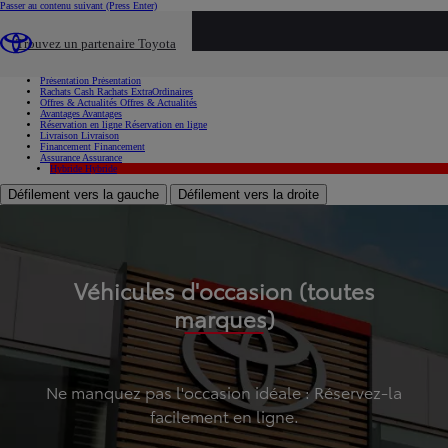
Passer au contenu suivant
(Press Enter)
...
Trouvez un partenaire Toyota
Voiture d'occasion
Présentation
Présentation
Rachats Cash
Rachats ExtraOrdinaires
Offres & Actualités
Offres & Actualités
Avantages
Avantages
Réservation en ligne
Réservation en ligne
Livraison
Livraison
Financement
Financement
Assurance
Assurance
Hybride
Hybride
Défilement vers la gauche
Défilement vers la droite
Véhicules d'occasion (toutes
marques)
Ne manquez pas l'occasion idéale : Réservez-la
facilement en ligne.