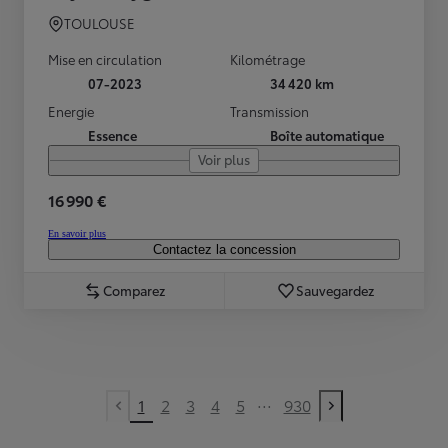
TOULOUSE
Mise en circulation
Kilométrage
07-2023
34 420 km
Energie
Transmission
Essence
Boîte automatique
Voir plus
16 990 €
En savoir plus
Contactez la concession
Comparez
Sauvegardez
...
1
2
3
4
5
930
Previous page
Next page