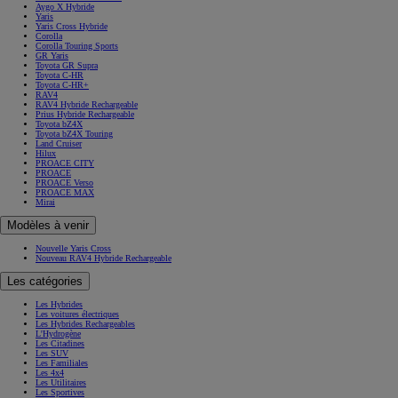
Aygo X Hybride
Yaris
Yaris Cross Hybride
Corolla
Corolla Touring Sports
GR Yaris
Toyota GR Supra
Toyota C-HR
Toyota C-HR+
RAV4
RAV4 Hybride Rechargeable
Prius Hybride Rechargeable
Toyota bZ4X
Toyota bZ4X Touring
Land Cruiser
Hilux
PROACE CITY
PROACE
PROACE Verso
PROACE MAX
Mirai
Modèles à venir
Nouvelle Yaris Cross
Nouveau RAV4 Hybride Rechargeable
Les catégories
Les Hybrides
Les voitures électriques
Les Hybrides Rechargeables
L'Hydrogène
Les Citadines
Les SUV
Les Familiales
Les 4x4
Les Utilitaires
Les Sportives