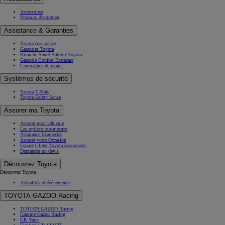
Accessoires
Produits d'entretien
Assistance & Garanties
Toyota Assistance
Garanties Toyota
Bilan de Santé Batterie Toyota
Garantie Confort Extracare
Campagnes de rappel
Systèmes de sécurité
Toyota T-Mate
Toyota Safety Sense
Assurer ma Toyota
Assurer mon véhicule
Les options sur-mesure
Assurance Connectée
Assurer votre Occasion
Espace Client Toyota Assurances
Demander un devis
Découvrez Toyota
Découvrez Toyota
Actualités et évènements
TOYOTA GAZOO Racing
TOYOTA GAZOO Racing
Gamme Gazoo Racing
GR Yaris