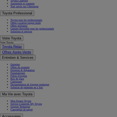
Toyota Charging
Autonomie et conduite
Tout savoir sur l’électrique
Toyota Professional
Toyota pour les professionnels
Offres Location longue durée
Offres utilitaires
Gamme électrifiée pour les professionnels
Solutions et services
Votre Toyota
Votre Toyota
Toyota Relax
Offres Après-Vente
Entretien & Services
Entretien
Offres du moment
Entretien & Réparation
Pneumatiques
Pièces d'origine
Bris de glace
Carrosserie
Documentation & Support technique
Solution de paiement en x fois
Ma Vie avec Toyota
Mon Espace Toyota
Service Connectés My Toyota
Support Technique
Campagnes de rappel
Accessoires