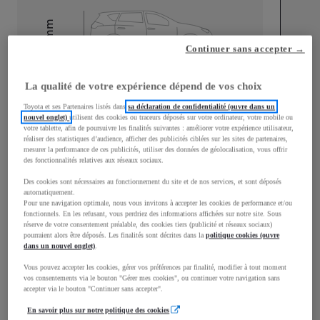
mm
1 525
Continuer sans accepter →
Hauteur
La qualité de votre expérience dépend de vos choix
Longueur
3 776
mm
Toyota et ses Partenaires listés dans
sa déclaration de confidentialité (ouvre dans un
nouvel onglet)
utilisent des cookies ou traceurs déposés sur votre ordinateur, votre mobile ou
votre tablette, afin de poursuivre les finalités suivantes : améliorer votre expérience utilisateur,
réaliser des statistiques d’audience, afficher des publicités ciblées sur les sites de partenaires,
mesurer la performance de ces publicités, utiliser des données de géolocalisation, vous offrir
des fonctionnalités relatives aux réseaux sociaux.
Des cookies sont nécessaires au fonctionnement du site et de nos services, et sont déposés
Largeur
1 740
mm
automatiquement.
Pour une navigation optimale, nous vous invitons à accepter les cookies de performance et/ou
fonctionnels. En les refusant, vous perdriez des informations affichées sur notre site. Sous
réserve de votre consentement préalable, des cookies tiers (publicité et réseaux sociaux)
pourraient alors être déposés. Les finalités sont décrites dans la
politique cookies (ouvre
dans un nouvel onglet)
.
Consommation mixte
Vous pouvez accepter les cookies, gérer vos préférences par finalité, modifier à tout moment
vos consentements via le bouton "Gérer mes cookies", ou continuer votre navigation sans
Consommation mixte
3,8
L/100 km
accepter via le bouton "Continuer sans accepter".
Émissions CO2
87
g/km
En savoir plus sur notre politique des cookies