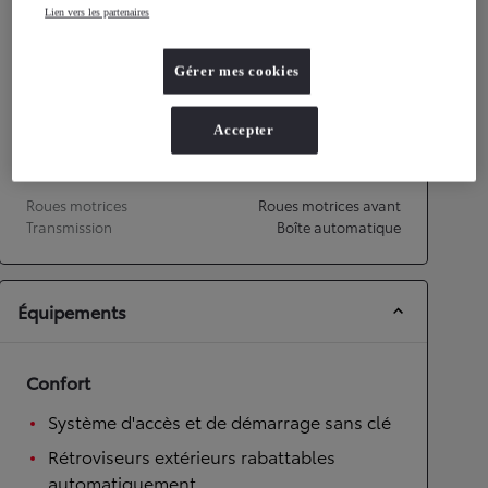
Lien vers les partenaires
Performances
Gérer mes cookies
Vitesse maximale
172
km/h
Accélération 0-100km/h
9,2
secondes
Accepter
Transmission
Roues motrices
Roues motrices avant
Transmission
Boîte automatique
Équipements
Confort
Système d'accès et de démarrage sans clé
Rétroviseurs extérieurs rabattables
automatiquement