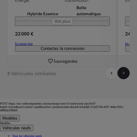
Boîte
Hybride Essence
automatique
Voir plus
22 000 €
24 99
En savoir plus
En savoir
Contactez la concession
Sauvegardez
8 Véhicules similaires
POST https://usc-webcomponents.toyota-europe.com/v1/used-stock-cars/fr/fr?
brand=toyota&uscContext=used&uscEnv=production&vehicleForSaleId=51a327e6-4207-4dbe-935c-
d889a510fbb6
Modèles
Modèles
Véhicules neufs
Tous les véhicules neufs