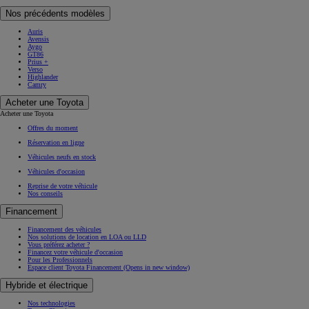
Nos précédents modèles
Auris
Avensis
Aygo
GT86
Prius +
Verso
Highlander
Camry
Acheter une Toyota
Acheter une Toyota
Offres du moment
Réservation en ligne
Véhicules neufs en stock
Véhicules d'occasion
Reprise de votre véhicule
Nos conseils
Financement
Financement des véhicules
Nos solutions de location en LOA ou LLD
Vous préférez acheter ?
Financez votre véhicule d'occasion
Pour les Professionnels
Espace client Toyota Financement
(Opens in new window)
Hybride et électrique
Nos technologies