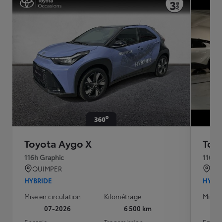
Toyota Aygo X
Toy
116h Graphic
116h 
QUIMPER
PAR
HYBRIDE
HYBR
Mise en circulation
Kilométrage
Mise e
07-2026
6 500 km
Energie
Transmission
Energ