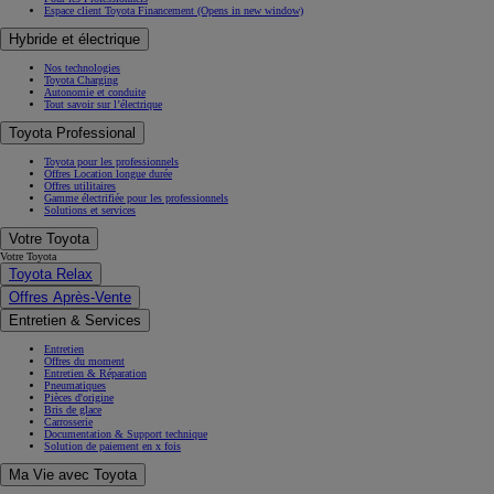
Espace client Toyota Financement
(Opens in new window)
Hybride et électrique
Nos technologies
Toyota Charging
Autonomie et conduite
Tout savoir sur l’électrique
Toyota Professional
Toyota pour les professionnels
Offres Location longue durée
Offres utilitaires
Gamme électrifiée pour les professionnels
Solutions et services
Votre Toyota
Votre Toyota
Toyota Relax
Offres Après-Vente
Entretien & Services
Entretien
Offres du moment
Entretien & Réparation
Pneumatiques
Pièces d'origine
Bris de glace
Carrosserie
Documentation & Support technique
Solution de paiement en x fois
Ma Vie avec Toyota