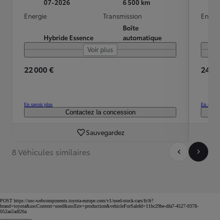
07-2026
6 500 km
Energie
Transmission
Energ
Boîte
Hybride Essence
automatique
Voir plus
22 000 €
24 79
En savoir plus
En savoir
Contactez la concession
Sauvegardez
8 Véhicules similaires
POST https://usc-webcomponents.toyota-europe.com/v1/used-stock-cars/fr/fr?
brand=toyota&uscContext=used&uscEnv=production&vehicleForSaleId=11bc29be-dfa7-4527-9378-
052ae2adf26a