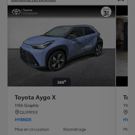
Toyota Aygo X
Toy
116h Graphic
116h 
QUIMPER
PAR
HYBRIDE
HYBR
Mise en circulation
Kilométrage
Mise e