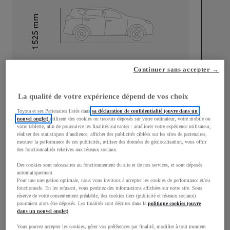
mm
1 525
Hauteur
Longueur
3 776
mm
Continuer sans accepter →
La qualité de votre expérience dépend de vos choix
Toyota et ses Partenaires listés dans
sa déclaration de confidentialité (ouvre dans un
nouvel onglet)
utilisent des cookies ou traceurs déposés sur votre ordinateur, votre mobile ou
votre tablette, afin de poursuivre les finalités suivantes : améliorer votre expérience utilisateur,
réaliser des statistiques d’audience, afficher des publicités ciblées sur les sites de partenaires,
Largeur
1 740
mm
mesurer la performance de ces publicités, utiliser des données de géolocalisation, vous offrir
des fonctionnalités relatives aux réseaux sociaux.
Des cookies sont nécessaires au fonctionnement du site et de nos services, et sont déposés
automatiquement.
Pour une navigation optimale, nous vous invitons à accepter les cookies de performance et/ou
Consommation mixte
fonctionnels. En les refusant, vous perdriez des informations affichées sur notre site. Sous
réserve de votre consentement préalable, des cookies tiers (publicité et réseaux sociaux)
pourraient alors être déposés. Les finalités sont décrites dans la
politique cookies (ouvre
Consommation mixte
3,8
L/100 km
dans un nouvel onglet)
.
Émissions CO2
87
g/km
Vous pouvez accepter les cookies, gérer vos préférences par finalité, modifier à tout moment