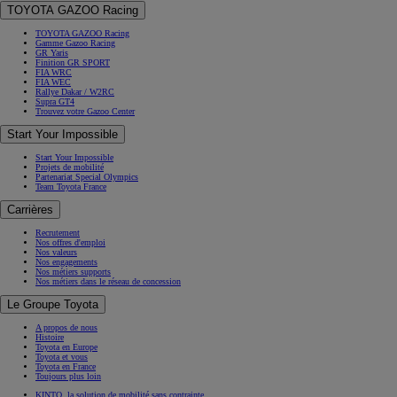
TOYOTA GAZOO Racing
TOYOTA GAZOO Racing
Gamme Gazoo Racing
GR Yaris
Finition GR SPORT
FIA WRC
FIA WEC
Rallye Dakar / W2RC
Supra GT4
Trouvez votre Gazoo Center
Start Your Impossible
Start Your Impossible
Projets de mobilité
Partenariat Special Olympics
Team Toyota France
Carrières
Recrutement
Nos offres d'emploi
Nos valeurs
Nos engagements
Nos métiers supports
Nos métiers dans le réseau de concession
Le Groupe Toyota
A propos de nous
Histoire
Toyota en Europe
Toyota et vous
Toyota en France
Toujours plus loin
KINTO, la solution de mobilité sans contrainte