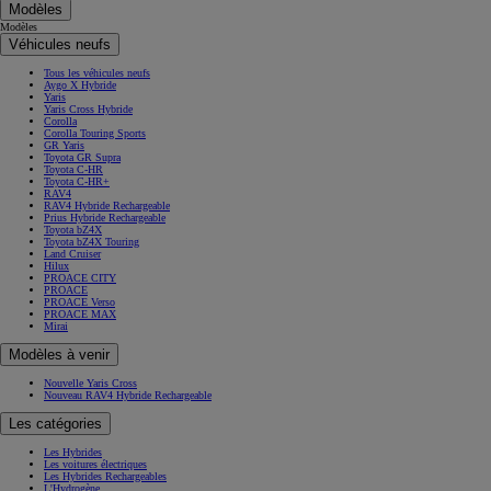
Modèles
Modèles
Véhicules neufs
Tous les véhicules neufs
Aygo X Hybride
Yaris
Yaris Cross Hybride
Corolla
Corolla Touring Sports
GR Yaris
Toyota GR Supra
Toyota C-HR
Toyota C-HR+
RAV4
RAV4 Hybride Rechargeable
Prius Hybride Rechargeable
Toyota bZ4X
Toyota bZ4X Touring
Land Cruiser
Hilux
PROACE CITY
PROACE
PROACE Verso
PROACE MAX
Mirai
Modèles à venir
Nouvelle Yaris Cross
Nouveau RAV4 Hybride Rechargeable
Les catégories
Les Hybrides
Les voitures électriques
Les Hybrides Rechargeables
L'Hydrogène