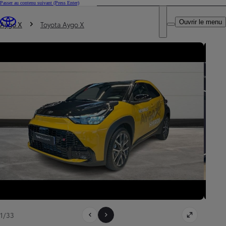
Passer au contenu suivant
(Press Enter)
DEALER NAME
Vous êtes ici
:
Ouvrir le menu
Trouvez un partenaire Toyota
Aygo X
Toyota Aygo X
1/33