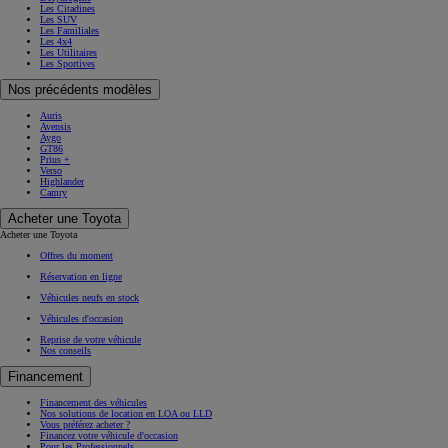
Les Citadines
Les SUV
Les Familiales
Les 4x4
Les Utilitaires
Les Sportives
Nos précédents modèles
Auris
Avensis
Aygo
GT86
Prius +
Verso
Highlander
Camry
Acheter une Toyota
Acheter une Toyota
Offres du moment
Réservation en ligne
Véhicules neufs en stock
Véhicules d'occasion
Reprise de votre véhicule
Nos conseils
Financement
Financement des véhicules
Nos solutions de location en LOA ou LLD
Vous préférez acheter ?
Financez votre véhicule d'occasion
Pour les Professionnels