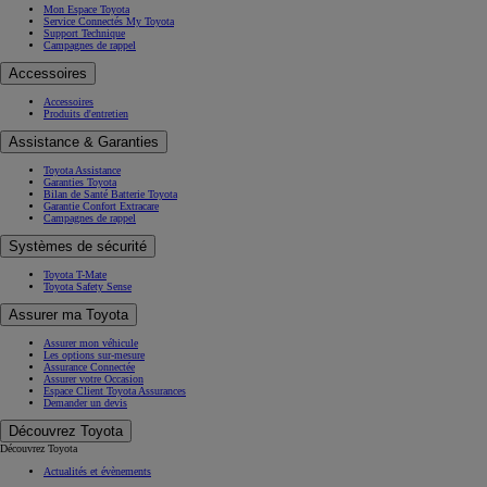
Mon Espace Toyota
Service Connectés My Toyota
Support Technique
Campagnes de rappel
Accessoires
Accessoires
Produits d'entretien
Assistance & Garanties
Toyota Assistance
Garanties Toyota
Bilan de Santé Batterie Toyota
Garantie Confort Extracare
Campagnes de rappel
Systèmes de sécurité
Toyota T-Mate
Toyota Safety Sense
Assurer ma Toyota
Assurer mon véhicule
Les options sur-mesure
Assurance Connectée
Assurer votre Occasion
Espace Client Toyota Assurances
Demander un devis
Découvrez Toyota
Découvrez Toyota
Actualités et évènements