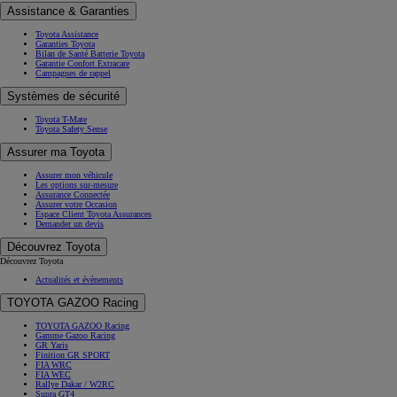
Assistance & Garanties
Toyota Assistance
Garanties Toyota
Bilan de Santé Batterie Toyota
Garantie Confort Extracare
Campagnes de rappel
Systèmes de sécurité
Toyota T-Mate
Toyota Safety Sense
Assurer ma Toyota
Assurer mon véhicule
Les options sur-mesure
Assurance Connectée
Assurer votre Occasion
Espace Client Toyota Assurances
Demander un devis
Découvrez Toyota
Découvrez Toyota
Actualités et évènements
TOYOTA GAZOO Racing
TOYOTA GAZOO Racing
Gamme Gazoo Racing
GR Yaris
Finition GR SPORT
FIA WRC
FIA WEC
Rallye Dakar / W2RC
Supra GT4