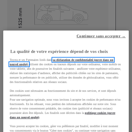
mm
1 525
Hauteur
Continuer sans accepter →
Longueur
3 776
mm
La qualité de votre expérience dépend de vos choix
Toyota et ses Partenaires listés dans
sa déclaration de confidentialité (ouvre dans un
nouvel onglet)
utilisent des cookies ou traceurs déposés sur votre ordinateur, votre mobile ou
votre tablette, afin de poursuivre les finalités suivantes : améliorer votre expérience utilisateur,
réaliser des statistiques d’audience, afficher des publicités ciblées sur les sites de partenaires,
mesurer la performance de ces publicités, utiliser des données de géolocalisation, vous offrir
Largeur
1 740
mm
des fonctionnalités relatives aux réseaux sociaux.
Des cookies sont nécessaires au fonctionnement du site et de nos services, et sont déposés
automatiquement.
Pour une navigation optimale, nous vous invitons à accepter les cookies de performance et/ou
fonctionnels. En les refusant, vous perdriez des informations affichées sur notre site. Sous
Consommation mixte
réserve de votre consentement préalable, des cookies tiers (publicité et réseaux sociaux)
pourraient alors être déposés. Les finalités sont décrites dans la
politique cookies (ouvre
dans un nouvel onglet)
.
Consommation mixte
3,8
L/100 km
Émissions CO2
87
g/km
Vous pouvez accepter les cookies, gérer vos préférences par finalité, modifier à tout moment
vos consentements via le bouton "Gérer mes cookies", ou continuer votre navigation sans