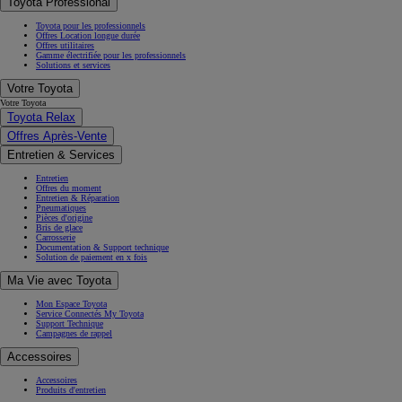
Toyota Professional
Toyota pour les professionnels
Offres Location longue durée
Offres utilitaires
Gamme électrifiée pour les professionnels
Solutions et services
Votre Toyota
Votre Toyota
Toyota Relax
Offres Après-Vente
Entretien & Services
Entretien
Offres du moment
Entretien & Réparation
Pneumatiques
Pièces d'origine
Bris de glace
Carrosserie
Documentation & Support technique
Solution de paiement en x fois
Ma Vie avec Toyota
Mon Espace Toyota
Service Connectés My Toyota
Support Technique
Campagnes de rappel
Accessoires
Accessoires
Produits d'entretien