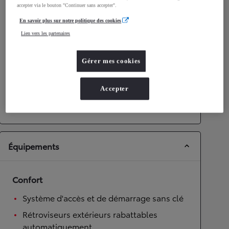
accepter via le bouton "Continuer sans accepter".
Performances
En savoir plus sur notre politique des cookies
Lien vers les partenaires
Vitesse maximale
172
km/h
Accélération 0-100km/h
9,2
secondes
Gérer mes cookies
Transmission
Accepter
Roues motrices
Roues motrices avant
Transmission
Boîte automatique
Équipements
Confort
Système d'accès et de démarrage sans clé
Rétroviseurs extérieurs rabattables
automatiquement