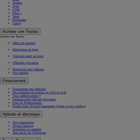
Avensis
Aygo
GT86
Prius +
Verso
Highlander
Camry
Acheter une Toyota
Acheter une Toyota
Offres du moment
Réservation en ligne
Véhicules neufs en stock
Véhicules d'occasion
Reprise de votre véhicule
Nos conseils
Financement
Financement des véhicules
Nos solutions de location en LOA ou LLD
Vous préférez acheter ?
Financez votre véhicule d'occasion
Pour les Professionnels
Espace client Toyota Financement
(Opens in new window)
Hybride et électrique
Nos technologies
Toyota Charging
Autonomie et conduite
Tout savoir sur l’électrique