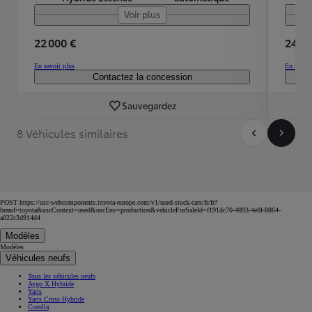
Voir plus
22 000 €
24 99
En savoir plus
En savoir
Contactez la concession
Sauvegardez
8 Véhicules similaires
POST https://usc-webcomponents.toyota-europe.com/v1/used-stock-cars/fr/fr?
brand=toyota&uscContext=used&uscEnv=production&vehicleForSaleId=f191dc70-4093-4e8f-8864-
a022c3d914d4
Modèles
Modèles
Véhicules neufs
Tous les véhicules neufs
Aygo X Hybride
Yaris
Yaris Cross Hybride
Corolla