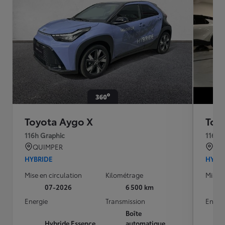
Toyota Aygo X
Toy
116h Graphic
116h 
QUIMPER
PAR
HYBRIDE
HYBR
Mise en circulation
Kilométrage
Mise e
07-2026
6 500 km
Energie
Transmission
Energ
Boîte
Hybride Essence
automatique