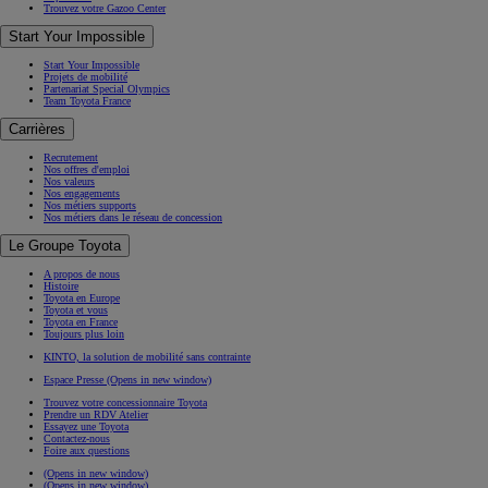
Trouvez votre Gazoo Center
Start Your Impossible
Start Your Impossible
Projets de mobilité
Partenariat Special Olympics
Team Toyota France
Carrières
Recrutement
Nos offres d'emploi
Nos valeurs
Nos engagements
Nos métiers supports
Nos métiers dans le réseau de concession
Le Groupe Toyota
A propos de nous
Histoire
Toyota en Europe
Toyota et vous
Toyota en France
Toujours plus loin
KINTO, la solution de mobilité sans contrainte
Espace Presse
(Opens in new window)
Trouvez votre concessionnaire Toyota
Prendre un RDV Atelier
Essayez une Toyota
Contactez-nous
Foire aux questions
(Opens in new window)
(Opens in new window)