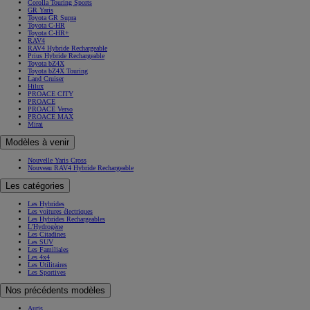
Corolla Touring Sports
GR Yaris
Toyota GR Supra
Toyota C-HR
Toyota C-HR+
RAV4
RAV4 Hybride Rechargeable
Prius Hybride Rechargeable
Toyota bZ4X
Toyota bZ4X Touring
Land Cruiser
Hilux
PROACE CITY
PROACE
PROACE Verso
PROACE MAX
Mirai
Modèles à venir
Nouvelle Yaris Cross
Nouveau RAV4 Hybride Rechargeable
Les catégories
Les Hybrides
Les voitures électriques
Les Hybrides Rechargeables
L'Hydrogène
Les Citadines
Les SUV
Les Familiales
Les 4x4
Les Utilitaires
Les Sportives
Nos précédents modèles
Auris