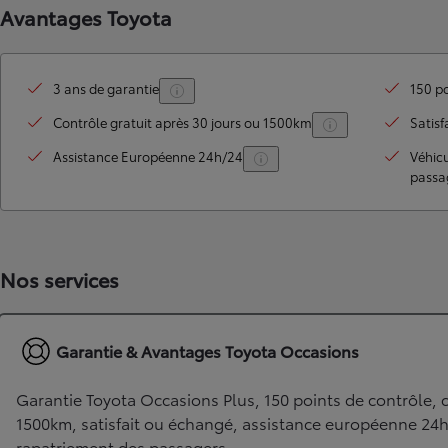
Avantages Toyota
3 ans de garantie
150 po
Contrôle gratuit après 30 jours ou 1500km
Satisf
Assistance Européenne 24h/24
Véhic
passa
TOYOTA C-HR
HYBRIDE OU HYBRIDE RECHARGEABLE
Disponible rapidement
Nos services
Garantie & Avantages Toyota Occasions
Garantie Toyota Occasions Plus, 150 points de contrôle, c
1500km, satisfait ou échangé, assistance européenne 24
rapatriement des passagers