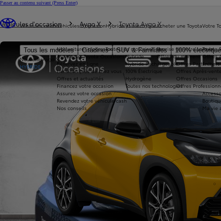
Passer au contenu suivant
(Press Enter)
Vous êtes ici
:
Véhicules d'occasion
Aygo X
Toyota Aygo X
Véhicules neufs
Véhicules d'occasion
Hybride et électrique
Acheter une Toyota
Votre T
Nos voitures d'occasion
Toutes les motorisations
Reprise de votre voiture
Toyota 
Tous les modèles
Citadines
SUV & Familiales
100% électriqu
Avantages Toyota Occasions
Hybride
Offres du moment
Offres 
Nouvelle Aygo X
Réservez en ligne
Hybride Rechargeable
Offres Particuliers
Entrete
HYBRIDE
Livraison près de chez vous
100% Électrique
Offres Après-vente
Offres et actualités
Hydrogène
Offres Occasions
Financez votre occasion
Toutes nos technologies
Offres Professionn
Assurez votre occasion
Accesso
Revendez votre véhicule cash
Boutiqu
Nos conseils
Ma vie 