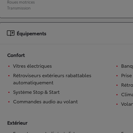
Roues motrices
Transmission
À partir de 19 700 €
Nouvelle Yaris Cross
HYBRIDE
Disponible prochainement
Équipements
Confort
Vitres électriques
Banqu
Rétroviseurs extérieurs rabattables
Prise
automatiquement
Rétro
Système Stop & Start
Clim
Commandes audio au volant
Volan
Extérieur