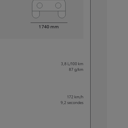
Largeur
1 740
mm
3,8
L/100 km
87
g/km
172
km/h
9,2
secondes