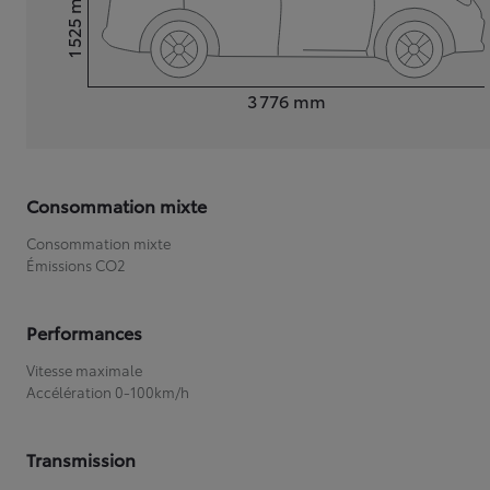
1 525
Hauteur
Longueur
3 776
mm
Consommation mixte
Consommation mixte
Émissions CO2
Performances
Vitesse maximale
Accélération 0-100km/h
Transmission