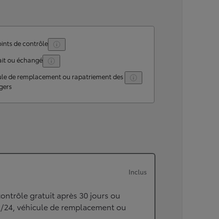
ints de contrôle
ait ou échangé
ule de remplacement ou rapatriement des
gers
Inclus
ontrôle gratuit après 30 jours ou
h/24, véhicule de remplacement ou