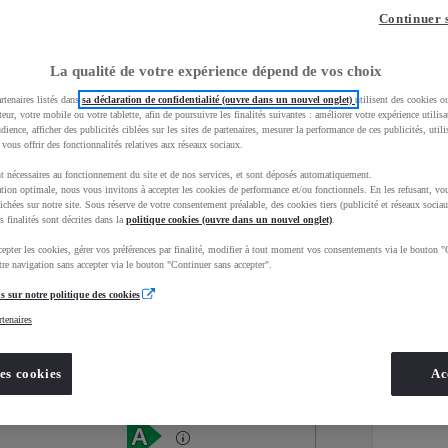
Continuer 
La qualité de votre expérience dépend de vos choix
rtenaires listés dans
sa déclaration de confidentialité (ouvre dans un nouvel onglet)
utilisent des cookies o
teur, votre mobile ou votre tablette, afin de poursuivre les finalités suivantes : améliorer votre expérience utilisat
udience, afficher des publicités ciblées sur les sites de partenaires, mesurer la performance de ces publicités, util
 vous offrir des fonctionnalités relatives aux réseaux sociaux.
t nécessaires au fonctionnement du site et de nos services, et sont déposés automatiquement.
tion optimale, nous vous invitons à accepter les cookies de performance et/ou fonctionnels. En les refusant, vou
ichées sur notre site. Sous réserve de votre consentement préalable, des cookies tiers (publicité et réseaux sociau
s finalités sont décrites dans la
politique cookies (ouvre dans un nouvel onglet)
.
epter les cookies, gérer vos préférences par finalité, modifier à tout moment vos consentements via le bouton "
Services
Concession
re navigation sans accepter via le bouton "Continuer sans accepter".
s sur notre politique des cookies
rtenaires
Energie
oyota Occasions
Hybride Essence
es cookies
Ac
Étiquette énergétique