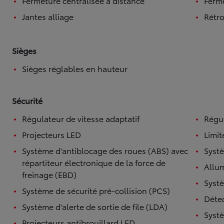
Fermeture centralisée à distance
Ferme
Jantes alliage
Rétro
Sièges
Sièges réglables en hauteur
Sécurité
Régulateur de vitesse adaptatif
Régul
Projecteurs LED
Limit
Système d'antiblocage des roues (ABS) avec
Systè
répartiteur électronique de la force de
Allu
freinage (EBD)
Systè
Système de sécurité pré-collision (PCS)
Détec
Système d'alerte de sortie de file (LDA)
Systè
Projecteurs antibrouillard LED