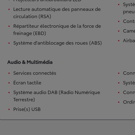
Systè
Lecture automatique des panneaux de
pneu
circulation (RSA)
Contr
Répartiteur électronique de la force de
Camé
freinage (EBD)
Airb
Système d'antiblocage des roues (ABS)
Audio & Multimédia
Services connectés
Conn
Écran tactile
Syst
Système audio DAB (Radio Numérique
Conne
Terrestre)
Ordi
Prise(s) USB