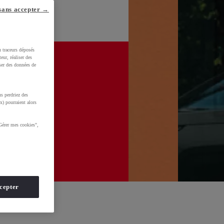
sans accepter →
u traceurs déposés
eur, réaliser des
iser des données de
s perdriez des
x) pourraient alors
Gérer mes cookies",
cepter