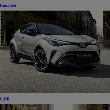
Familiales
C-HR