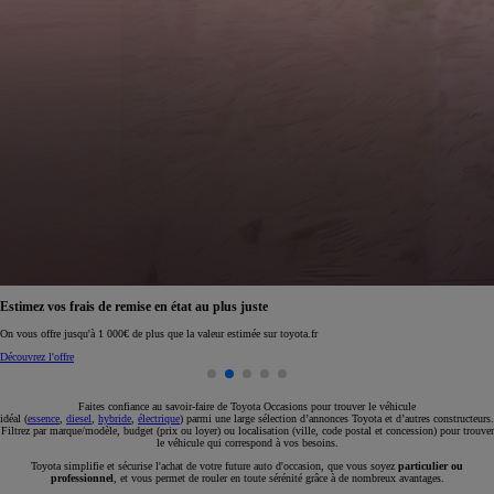
Réservez en ligne votre occasion pour 1€ seulement
Réservez en ligne
Faites confiance au savoir-faire de Toyota Occasions pour trouver le véhicule
idéal (
essence
,
diesel
,
hybride
,
électrique
) parmi une large sélection d’annonces Toyota et d’autres constructeurs.
Filtrez par marque/modèle, budget (prix ou loyer) ou localisation (ville, code postal et concession) pour trouver
le véhicule qui correspond à vos besoins.
Toyota simplifie et sécurise l'achat de votre future auto d'occasion, que vous soyez
particulier ou
professionnel
, et vous permet de rouler en toute sérénité grâce à de nombreux avantages.