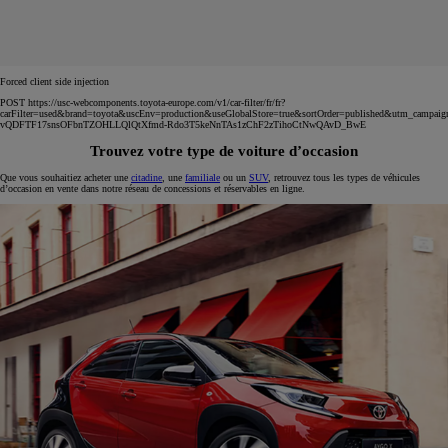
Forced client side injection
POST https://usc-webcomponents.toyota-europe.com/v1/car-filter/fr/fr?
carFilter=used&brand=toyota&uscEnv=production&useGlobalStore=true&sortOrder=published&utm
vQDFTF17snsOFbnTZOHLLQlQtXfmd-Rdo3T5keNnTAs1zChF2zTihoCtNwQAvD_BwE
Trouvez votre type de voiture d’occasion
Que vous souhaitiez acheter une
citadine
, une
familiale
ou un
SUV
, retrouvez tous les types de véhicules
d’occasion en vente dans notre réseau de concessions et réservables en ligne.