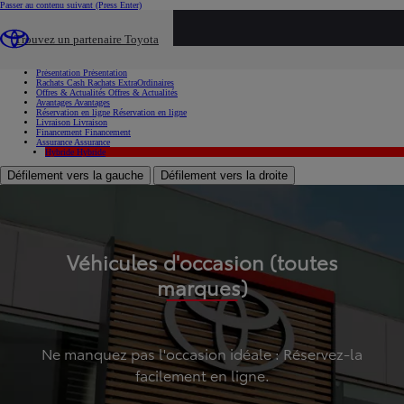
Passer au contenu suivant
(Press Enter)
...
Trouvez un partenaire Toyota
Voiture d'occasion
Présentation
Présentation
Rachats Cash
Rachats ExtraOrdinaires
Offres & Actualités
Offres & Actualités
Avantages
Avantages
Réservation en ligne
Réservation en ligne
Livraison
Livraison
Financement
Financement
Assurance
Assurance
Hybride
Hybride
Défilement vers la gauche
Défilement vers la droite
Véhicules d'occasion (toutes
marques)
Ne manquez pas l'occasion idéale : Réservez-la
facilement en ligne.