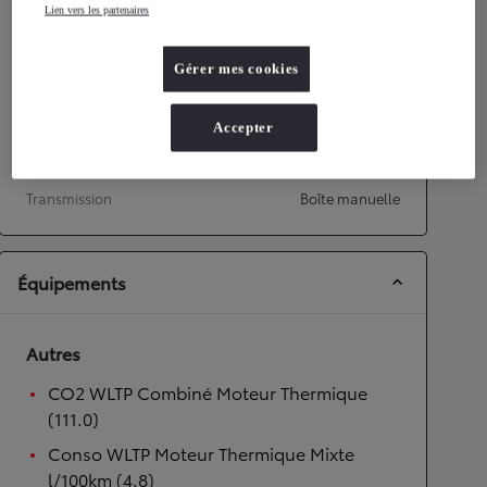
Lien vers les partenaires
Performances
Gérer mes cookies
Vitesse maximale
158
km/h
Accélération 0-100km/h
14,9
secondes
Accepter
Transmission
Transmission
Boîte manuelle
Équipements
Autres
CO2 WLTP Combiné Moteur Thermique
(111.0)
Conso WLTP Moteur Thermique Mixte
l/100km (4.8)