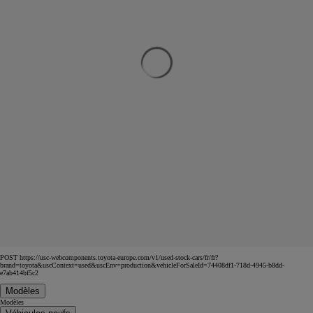
POST https://usc-webcomponents.toyota-europe.com/v1/used-stock-cars/fr/fr?
brand=toyota&uscContext=used&uscEnv=production&vehicleForSaleId=74408df1-718d-4945-b8dd-
e7ab414bf5c2
Modèles
Modèles