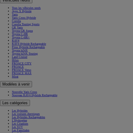
Véhicules neufs
Tous les véhicules neufs
Aygo X Hybride
Yaris
Yaris Cross Hybride
Corolla
Corolla Touring Sports
GR Yaris
Toyota GR Supra
Toyota C-HR
Toyota C-HR+
RAV4
RAV4 Hybride Rechargeable
Prius Hybride Rechargeable
Toyota bZ4X
Toyota bZ4X Touring
Land Cruiser
Hilux
PROACE CITY
PROACE
PROACE Verso
PROACE MAX
Mirai
Modèles à venir
Nouvelle Yaris Cross
Nouveau RAV4 Hybride Rechargeable
Les catégories
Les Hybrides
Les voitures électriques
Les Hybrides Rechargeables
L'Hydrogène
Les Citadines
Les SUV
Les Familiales