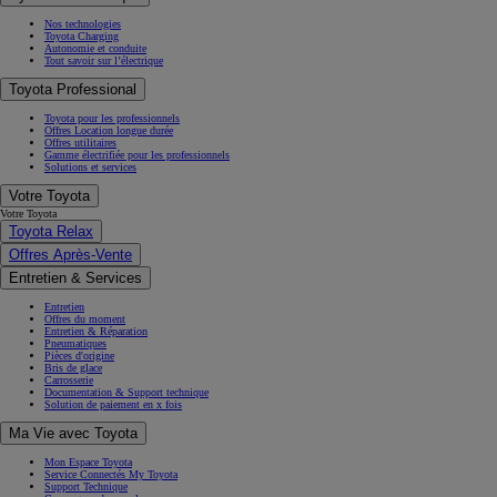
Nos technologies
Toyota Charging
Autonomie et conduite
Tout savoir sur l’électrique
Toyota Professional
Toyota pour les professionnels
Offres Location longue durée
Offres utilitaires
Gamme électrifiée pour les professionnels
Solutions et services
Votre Toyota
Votre Toyota
Toyota Relax
Offres Après-Vente
Entretien & Services
Entretien
Offres du moment
Entretien & Réparation
Pneumatiques
Pièces d'origine
Bris de glace
Carrosserie
Documentation & Support technique
Solution de paiement en x fois
Ma Vie avec Toyota
Mon Espace Toyota
Service Connectés My Toyota
Support Technique