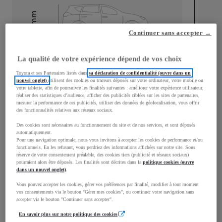
mm
1 510
Hauteur
Continuer sans accepter →
La qualité de votre expérience dépend de vos choix
Longueur
3 700
mm
Toyota et ses Partenaires listés dans
sa déclaration de confidentialité (ouvre dans un
nouvel onglet)
utilisent des cookies ou traceurs déposés sur votre ordinateur, votre mobile ou
votre tablette, afin de poursuivre les finalités suivantes : améliorer votre expérience utilisateur,
réaliser des statistiques d’audience, afficher des publicités ciblées sur les sites de partenaires,
mesurer la performance de ces publicités, utiliser des données de géolocalisation, vous offrir
des fonctionnalités relatives aux réseaux sociaux.
Des cookies sont nécessaires au fonctionnement du site et de nos services, et sont déposés
Largeur
1 740
mm
automatiquement.
Pour une navigation optimale, nous vous invitons à accepter les cookies de performance et/ou
fonctionnels. En les refusant, vous perdriez des informations affichées sur notre site. Sous
réserve de votre consentement préalable, des cookies tiers (publicité et réseaux sociaux)
pourraient alors être déposés. Les finalités sont décrites dans la
politique cookies (ouvre
dans un nouvel onglet)
.
Consommation mixte
Vous pouvez accepter les cookies, gérer vos préférences par finalité, modifier à tout moment
vos consentements via le bouton "Gérer mes cookies", ou continuer votre navigation sans
Consommation mixte
4,8
L/100 km
accepter via le bouton "Continuer sans accepter".
Émissions CO2
111
g/km
En savoir plus sur notre politique des cookies