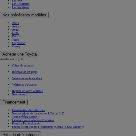
Les 4x4
Les Utilitaires
Les Sportives
Nos précédents modèles
Auris
Avensis
Aygo
GT86
Prius +
Verso
Highlander
Camry
Acheter une Toyota
Acheter une Toyota
Offres du moment
Réservation en ligne
Véhicules neufs en stock
Véhicules d'occasion
Reprise de votre véhicule
Nos conseils
Financement
Financement des véhicules
Nos solutions de location en LOA ou LLD
Vous préférez acheter ?
Financez votre véhicule d'occasion
Pour les Professionnels
Espace client Toyota Financement
(Opens in new window)
Hybride et électrique