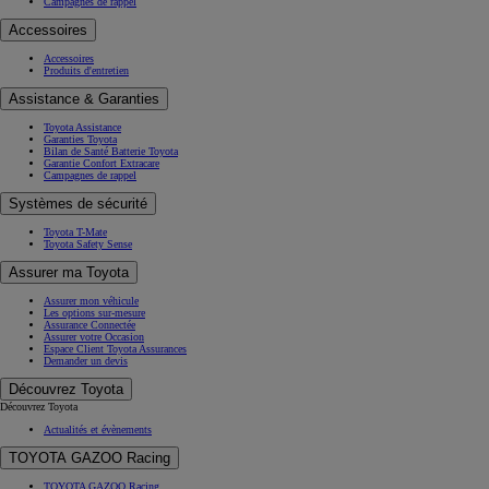
Campagnes de rappel
Accessoires
Accessoires
Produits d'entretien
Assistance & Garanties
Toyota Assistance
Garanties Toyota
Bilan de Santé Batterie Toyota
Garantie Confort Extracare
Campagnes de rappel
Systèmes de sécurité
Toyota T-Mate
Toyota Safety Sense
Assurer ma Toyota
Assurer mon véhicule
Les options sur-mesure
Assurance Connectée
Assurer votre Occasion
Espace Client Toyota Assurances
Demander un devis
Découvrez Toyota
Découvrez Toyota
Actualités et évènements
TOYOTA GAZOO Racing
TOYOTA GAZOO Racing