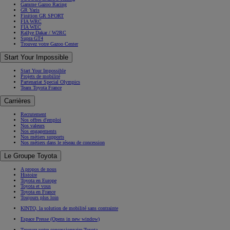
Gamme Gazoo Racing
GR Yaris
Finition GR SPORT
FIA WRC
FIA WEC
Rallye Dakar / W2RC
Supra GT4
Trouvez votre Gazoo Center
Start Your Impossible
Start Your Impossible
Projets de mobilité
Partenariat Special Olympics
Team Toyota France
Carrières
Recrutement
Nos offres d'emploi
Nos valeurs
Nos engagements
Nos métiers supports
Nos métiers dans le réseau de concession
Le Groupe Toyota
A propos de nous
Histoire
Toyota en Europe
Toyota et vous
Toyota en France
Toujours plus loin
KINTO, la solution de mobilité sans contrainte
Espace Presse
(Opens in new window)
Trouvez votre concessionnaire Toyota