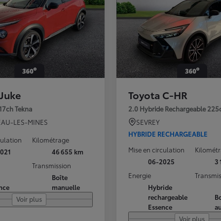
 Juke
Toyota C-HR
117ch Tekna
2.0 Hybride Rechargeable 225
AU-LES-MINES
SEVREY
HYBRIDE RECHARGEABLE
culation
Kilométrage
Mise en circulation
Kilomét
021
46 655 km
06-2025
3
Transmission
Energie
Transmis
Boîte
nce
manuelle
Hybride
rechargeable
Bo
Voir plus
Essence
a
Voir plus