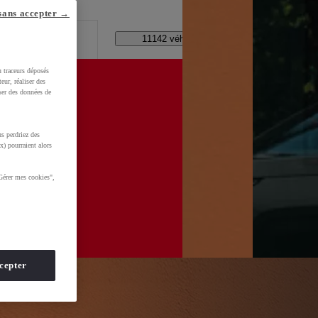
lle ?
sans accepter →
Code Postal / Concession
11142 véhicules disponibles
u traceurs déposés
eur, réaliser des
iser des données de
s perdriez des
WkltZ5T1KXUDb4&gclid=CjwKCAjwhNbTBhB4EiwAsFSg-
x) pourraient alors
Gérer mes cookies",
cepter