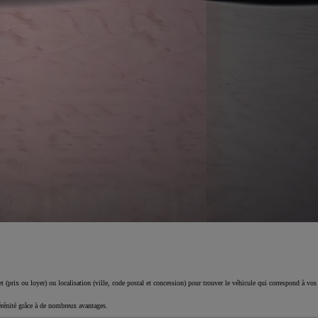
 (prix ou loyer) ou localisation (ville, code postal et concession) pour trouver le véhicule qui correspond à vos
érénité grâce à de nombreux avantages.