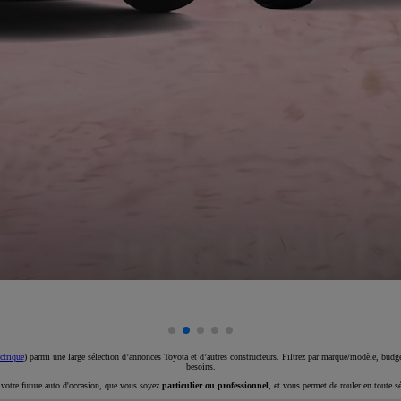
ctrique
) parmi une large sélection d’annonces Toyota et d’autres constructeurs. Filtrez par marque/modèle, budget
besoins.
e votre future auto d'occasion, que vous soyez
particulier ou professionnel
, et vous permet de rouler en toute s