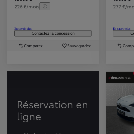
226 €/mois
277 €/mo
En savoir plus
En savoir plus
Contactez la concession
Co
Comparez
Sauvegardez
Comp
TOYOTA C-HR
HYBRIDE OU HYBRIDE RECHARGEABLE
Disponible rapidement
Réservation en
ligne