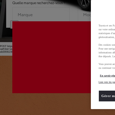
Quelle marque recherchez-vous ?
Quel modèle recherche
Marque
Modèle
Toyota et ses Pa
sur votre ordina
statistiques d’a
géolocalisation,
Des cookies son
POST https://usc-webcomponents.toyota-europe.com/v1/car-filter-header/fr/fr?
Pour une naviga
carFilter=used&brand=toyota&uscEnv=production&useGlobalStore=true&utm_campaign=SEM_Marqu
uIrZ8SK238Kn6x2OwfL2isPTEXM0MwD0BvOsZGv7GXbVu52B_rl2xoCnw4QAvD_BwE
informations aff
être déposés. Le
Vous pouvez acc
ou continuer vot
En savoir plu
Lien vers les pa
Gérer m