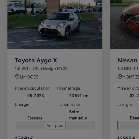
Toyota Aygo X
Nissan
1.0 VVT-i 72ch Design MY23
1.0 DIG-T 
LIMOGES
MONTCE
Mise en circulation
Kilométrage
Mise en cir
05-2023
23 591 km
02-2
Energie
Transmission
Energie
Boîte
Essence
manuelle
Esse
Voir plus
15 990 €
16 990 €