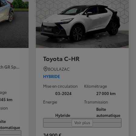
Toyota C-HR
ch GR Sport Premiere MY25
BOULAZAC
HYBRIDE
Mise en circulation
Kilométrage
rage
03-2024
27 000 km
 145 km
Energie
Transmission
sion
Boîte
Hybride
automatique
îte
Voir plus
utomatique
34 900 €