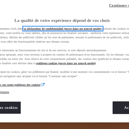
z-vous ?
Quel est votre budget ?
Dans quelle vi
Continuer 
Prix / Loyer
Ville / 
La qualité de votre expérience dépend de vos choix
rtenaires listés dans
sa déclaration de confidentialité (ouvre dans un nouvel onglet)
utilisent des cookies o
teur, votre mobile ou votre tablette, afin de poursuivre les finalités suivantes : améliorer votre expérience utilisat
udience, afficher des publicités ciblées sur les sites de partenaires, mesurer la performance de ces publicités, util
 vous offrir des fonctionnalités relatives aux réseaux sociaux.
t nécessaires au fonctionnement du site et de nos services, et sont déposés automatiquement.
tion optimale, nous vous invitons à accepter les cookies de performance et/ou fonctionnels. En les refusant, vou
e_toyota_occasion_VO&gad_source=1&gad_campaignid=12420073414&gbraid=0AAAAADMU_rPnDkJcpHH
ichées sur notre site. Sous réserve de votre consentement préalable, des cookies tiers (publicité et réseaux sociau
s finalités sont décrites dans la
politique cookies (ouvre dans un nouvel onglet)
.
epter les cookies, gérer vos préférences par finalité, modifier à tout moment vos consentements via le bouton "
re navigation sans accepter via le bouton "Continuer sans accepter".
s sur notre politique des cookies
rtenaires
es cookies
Ac