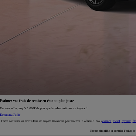
À partir de 19 700 €
Nouvelle Yaris Cross
HYBRIDE
Disponible prochainement
Estimez vos frais de remise en état au plus juste
On vous offre jusqu'à 1 000€ de plus que la valeur estimée sur toyota.fr
Découvrez l'offre
Faites confiance au savoir-faire de Toyota Occasions pour trouver le véhicule idéal (
essence
,
diesel
,
hybride
,
éle
Toyota simplifie et sécurise l'achat d