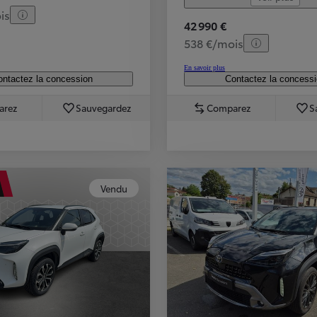
is
42 990 €
538 €/mois
En savoir plus
ntactez la concession
Contactez la concess
arez
Sauvegardez
Comparez
S
Vendu