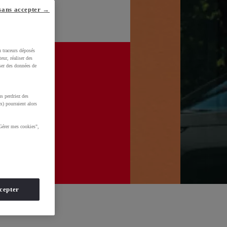
sans accepter →
u traceurs déposés
eur, réaliser des
iser des données de
s perdriez des
x) pourraient alors
Gérer mes cookies",
cepter