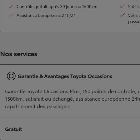
Contrôle gratuit après 30 jours ou 1500km
Satisf
Assistance Européenne 24h/24
Véhic
passa
Nos services
Garantie & Avantages Toyota Occasions
TOYOTA C-HR
HYBRIDE OU HYBRIDE RECHARGEABLE
Disponible rapidement
Garantie Toyota Occasions Plus, 150 points de contrôle, c
1500km, satisfait ou échangé, assistance européenne 24
rapatriement des passagers
Gratuit