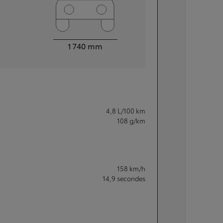
Largeur
1 740
mm
4,8
L/100 km
108
g/km
158
km/h
14,9
secondes