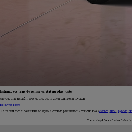
À partir de 19 700 €
Nouvelle Yaris Cross
HYBRIDE
Disponible prochainement
Faites confiance au savoir-faire de Toyota Occasions pour trouver le véhicule idéal (
essence
,
diesel
,
hybride
,
éle
Toyota simplifie et sécurise l'achat d