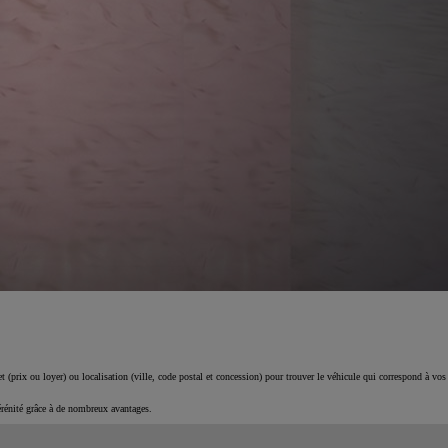
 (prix ou loyer) ou localisation (ville, code postal et concession) pour trouver le véhicule qui correspond à vos
érénité grâce à de nombreux avantages.