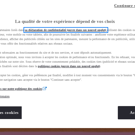
z-vous ?
Quel est votre budget ?
Dans quelle vi
Continuer 
Prix / Loyer
Ville / 
La qualité de votre expérience dépend de vos choix
rtenaires listés dans
sa déclaration de confidentialité (ouvre dans un nouvel onglet)
utilisent des cookies o
teur, votre mobile ou votre tablette, afin de poursuivre les finalités suivantes : améliorer votre expérience utilisat
udience, afficher des publicités ciblées sur les sites de partenaires, mesurer la performance de ces publicités, util
 vous offrir des fonctionnalités relatives aux réseaux sociaux.
t nécessaires au fonctionnement du site et de nos services, et sont déposés automatiquement.
uscEnv=production&useGlobalStore=true
tion optimale, nous vous invitons à accepter les cookies de performance et/ou fonctionnels. En les refusant, vou
ichées sur notre site. Sous réserve de votre consentement préalable, des cookies tiers (publicité et réseaux sociau
s finalités sont décrites dans la
politique cookies (ouvre dans un nouvel onglet)
.
epter les cookies, gérer vos préférences par finalité, modifier à tout moment vos consentements via le bouton "
re navigation sans accepter via le bouton "Continuer sans accepter".
s sur notre politique des cookies
rtenaires
es cookies
Ac