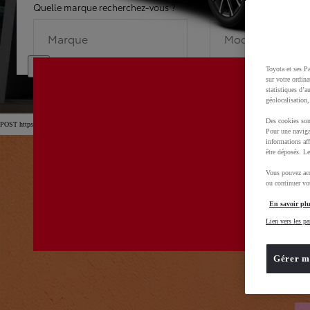
Quelle marque recherchez-vous ?
Quel modèle recherche
Marque
Modèle
Toyota et ses Pa
sur votre ordina
statistiques d’a
géolocalisation,
Des cookies son
POST https://usc-webcomponents.toyota-europe.com/v1/car-filter-header/fr/fr?carFilter=used&brand=toyota&
Pour une naviga
informations aff
être déposés. Le
Vous pouvez acc
ou continuer vot
En savoir plu
Lien vers les pa
Gérer m