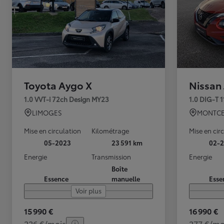
Toyota Aygo X
Nissan
1.0 VVT-i 72ch Design MY23
1.0 DIG-T 
LIMOGES
MONTCE
Mise en circulation
Kilométrage
Mise en cir
05-2023
23 591 km
02-2
Energie
Transmission
Energie
Boîte
Essence
manuelle
Esse
Voir plus
15 990 €
16 990 €
226 €/mois
277 €/mo