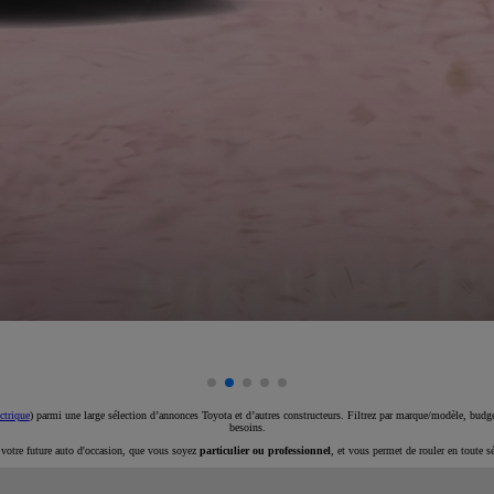
ctrique
) parmi une large sélection d’annonces Toyota et d’autres constructeurs. Filtrez par marque/modèle, budget
besoins.
e votre future auto d'occasion, que vous soyez
particulier ou professionnel
, et vous permet de rouler en toute s