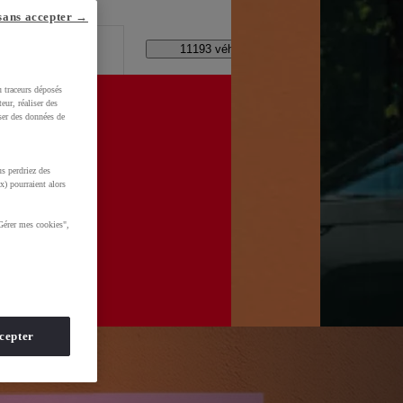
lle ?
sans accepter →
Code Postal / Concession
11193 véhicules disponibles
u traceurs déposés
eur, réaliser des
iser des données de
s perdriez des
x) pourraient alors
Gérer mes cookies",
cepter