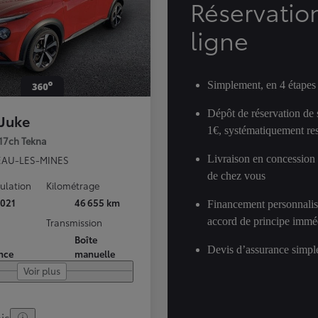
Réservatio
ligne
Simplement, en 4 étapes
Dépôt de réservation de
 Juke
1€, systématiquement res
117ch Tekna
Livraison en concession
AU-LES-MINES
de chez vous
culation
Kilométrage
021
46 655 km
Financement personnalis
accord de principe immé
Transmission
Boîte
Devis d’assurance simple
nce
manuelle
Voir plus
is