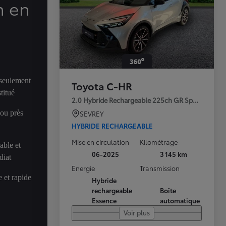
n en
 seulement
Toyota C-HR
titué
2.0 Hybride Rechargeable 225ch GR Sport Premi
 ou près
SEVREY
HYBRIDE RECHARGEABLE
Mise en circulation
Kilométrage
able et
06-2025
3 145 km
diat
Energie
Transmission
 et rapide
Hybride
rechargeable
Boîte
Essence
automatique
Voir plus