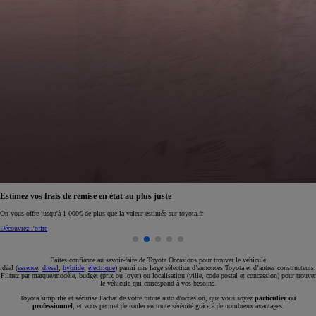
Réservez en ligne votre occasion pour 1€ seulement
Réservez en ligne
Faites confiance au savoir-faire de Toyota Occasions pour trouver le véhicule
idéal (
essence
,
diesel
,
hybride
,
électrique
) parmi une large sélection d’annonces Toyota et d’autres constructeurs.
Filtrez par marque/modèle, budget (prix ou loyer) ou localisation (ville, code postal et concession) pour trouver
le véhicule qui correspond à vos besoins.
Toyota simplifie et sécurise l'achat de votre future auto d'occasion, que vous soyez
particulier ou
professionnel
, et vous permet de rouler en toute sérénité grâce à de nombreux avantages.