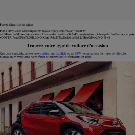
Forced client side injection
POST https://usc-webcomponents.toyota-europe.com/v1/car-filter/fr/fr?
carFilter=used&brand=toyota&uscEnv=production&useGlobalStore=true&sortOrder=published&utm
vQDFTF17snsOFbnTZOHLLQlQtXfmd-Rdo3T5keNnTAs1zChF2zTihoCtNwQAvD_BwE
Trouvez votre type de voiture d’occasion
Que vous souhaitiez acheter une
citadine
, une
familiale
ou un
SUV
, retrouvez tous les types de véhicules
d’occasion en vente dans notre réseau de concessions et réservables en ligne.