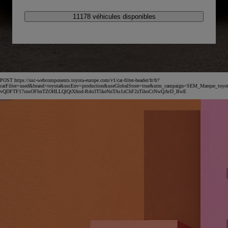
11178 véhicules disponibles
POST https://usc-webcomponents.toyota-europe.com/v1/car-filter-header/fr/fr?
carFilter=used&brand=toyota&uscEnv=production&useGlobalStore=true&utm_campaign=SEM_Marqu
vQDFTF17snsOFbnTZOHLLQlQtXfmd-Rdo3T5keNnTAs1zChF2zTihoCtNwQAvD_BwE