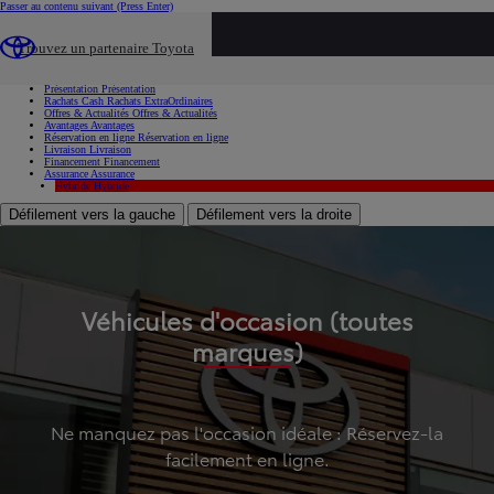
Passer au contenu suivant
(Press Enter)
...
Trouvez un partenaire Toyota
Voiture d'occasion
Présentation
Présentation
Rachats Cash
Rachats ExtraOrdinaires
Offres & Actualités
Offres & Actualités
Avantages
Avantages
Réservation en ligne
Réservation en ligne
Livraison
Livraison
Financement
Financement
Assurance
Assurance
Hybride
Hybride
Défilement vers la gauche
Défilement vers la droite
Véhicules d'occasion (toutes
marques)
Ne manquez pas l'occasion idéale : Réservez-la
facilement en ligne.