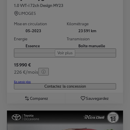
1.0 VVT-i 72ch Design MY23
LIMOGES
Mise en circulation
Kilométrage
05-2023
23 591 km
Energie
Transmission
Essence
Boîte manuelle
Voir plus
15 990 €
226 €/mois
En savoir plus
Contactez la concession
Comparez
Sauvegardez