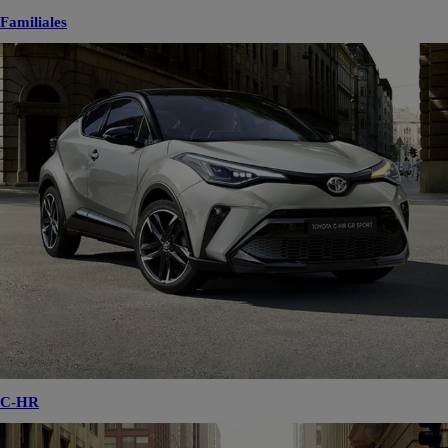
Familiales
C-HR