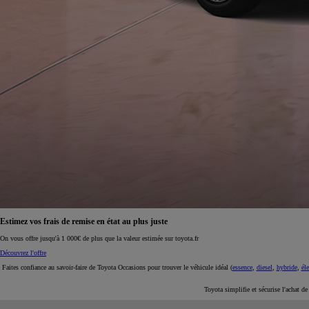
À partir de 19 700 €
Nouvelle Yaris Cross
HYBRIDE
Disponible prochainement
Estimez vos frais de remise en état au plus juste
On vous offre jusqu'à 1 000€ de plus que la valeur estimée sur toyota.fr
Découvrez l'offre
Faites confiance au savoir-faire de Toyota Occasions pour trouver le véhicule idéal (
essence
,
diesel
,
hybride
,
éle
Toyota simplifie et sécurise l'achat d