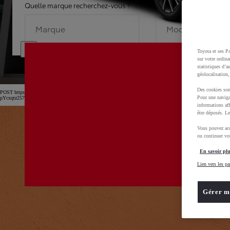
Quelle marque recherchez-vous ?
Quel modèle recherche
Marque
Modèle
Toyota et ses Pa
sur votre ordina
statistiques d’a
géolocalisation,
Des cookies son
POST https://usc-webcomponents.toyota-europe.com/v1/car-filter-header/fr/fr?carFilter=used&b
Pour une naviga
pYcxqtz257uljGAm
informations aff
être déposés. Le
Vous pouvez acc
ou continuer vot
En savoir plu
Lien vers les pa
Gérer m