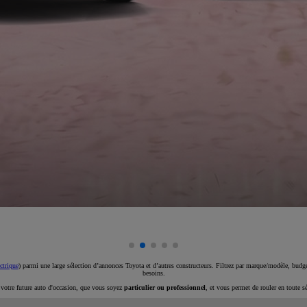
ctrique
) parmi une large sélection d’annonces Toyota et d’autres constructeurs. Filtrez par marque/modèle, budget
besoins.
e votre future auto d'occasion, que vous soyez
particulier ou professionnel
, et vous permet de rouler en toute s