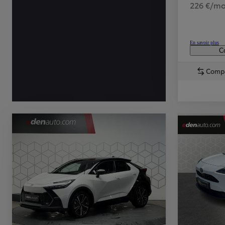
226 €/mo
En savoir plus
Co
Comp
TOYOTA C-HR
HYBRIDE OU HYBRIDE RECHARGEABLE
Disponible rapidement