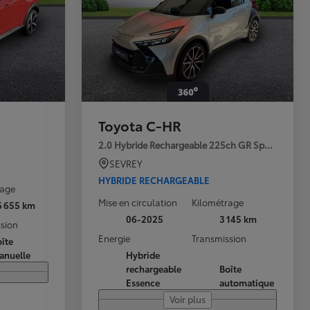
Toyota C-HR
2.0 Hybride Rechargeable 225ch GR Sport Premi
SEVREY
HYBRIDE RECHARGEABLE
rage
Mise en circulation
Kilométrage
6 655 km
06-2025
3 145 km
sion
Energie
Transmission
îte
anuelle
Hybride
rechargeable
Boîte
Essence
automatique
Voir plus