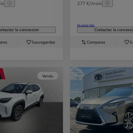
is
277 €/mois
En savoir plus
ntactez la concession
Contactez la concess
arez
Sauvegardez
Comparez
S
Vendu