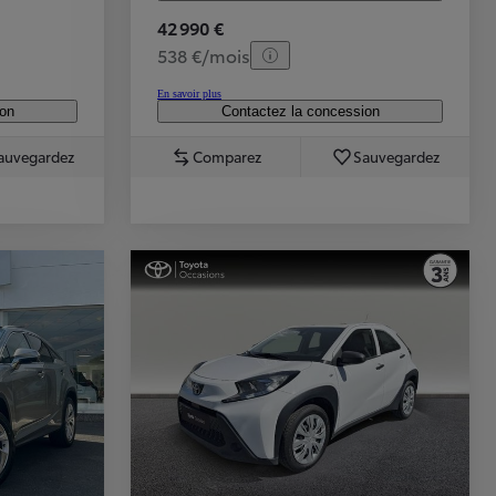
42 990 €
538 €/mois
En savoir plus
ion
Contactez la concession
auvegardez
Comparez
Sauvegardez