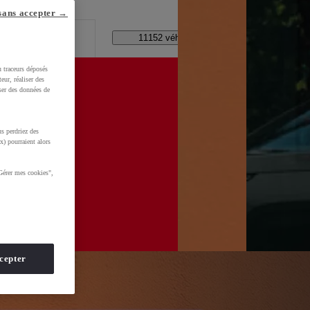
lle ?
sans accepter →
Code Postal / Concession
11152 véhicules disponibles
u traceurs déposés
eur, réaliser des
iser des données de
xPv0TBafkGCy-aVDI8UPDjklX-0hMNvj6Hr03teIhoCskwQAvD_BwE&gbraid=0AAAAADMU_rPROFq2-
s perdriez des
x) pourraient alors
Gérer mes cookies",
cepter