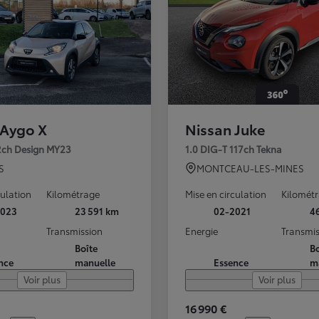
 Aygo X
Nissan Juke
72ch Design MY23
1.0 DIG-T 117ch Tekna
S
MONTCEAU-LES-MINES
culation
Kilométrage
Mise en circulation
Kilomét
2023
23 591 km
02-2021
4
Transmission
Energie
Transmis
Boîte
Bo
nce
manuelle
Essence
m
Voir plus
Voir plus
16 990 €