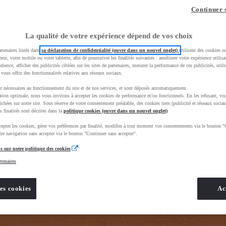
z-vous ?
Quel est votre budget ?
Dans quelle vi
Continuer 
Prix / Loyer
Ville / 
La qualité de votre expérience dépend de vos choix
rtenaires listés dans
sa déclaration de confidentialité (ouvre dans un nouvel onglet)
utilisent des cookies o
teur, votre mobile ou votre tablette, afin de poursuivre les finalités suivantes : améliorer votre expérience utilisat
udience, afficher des publicités ciblées sur les sites de partenaires, mesurer la performance de ces publicités, util
 vous offrir des fonctionnalités relatives aux réseaux sociaux.
t nécessaires au fonctionnement du site et de nos services, et sont déposés automatiquement.
rand=toyota&uscEnv=production&useGlobalStore=true&gclid=CjwKCAjwhNbTBhB4EiwAsFSg-ldAaScD3sjoq
tion optimale, nous vous invitons à accepter les cookies de performance et/ou fonctionnels. En les refusant, vou
ichées sur notre site. Sous réserve de votre consentement préalable, des cookies tiers (publicité et réseaux sociau
s finalités sont décrites dans la
politique cookies (ouvre dans un nouvel onglet)
.
epter les cookies, gérer vos préférences par finalité, modifier à tout moment vos consentements via le bouton "
re navigation sans accepter via le bouton "Continuer sans accepter".
s sur notre politique des cookies
rtenaires
es cookies
Ac