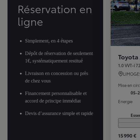
Réservation en
ligne
Simplement, en 4 étapes
Dépôt de réservation de seulement
Toyota
1€, systématiquement restitué
1.0 VVT-i 
Livraison en concession ou près
LIMOGE
de chez vous
Mise en cir
05-
Financement personnalisable et
accord de principe immédiat
Energie
Devis d’assurance simple et rapide
Esse
15 990 €