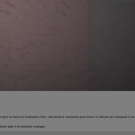
 (prix ou loyer) ou localisation (ville, code postal et concession) pour trouver le véhicule qui correspond à vos
érénité grâce à de nombreux avantages.