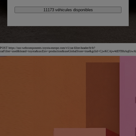
11173 véhicules disponibles
POST https://usc-webcomponents.toyota-europe.com/v1/car-filter-header/fr/fr?
carFilter=used&brand=toyota&uscEnv=production&useGlobalStore=true&gclid=CjwKCAjw4dDT