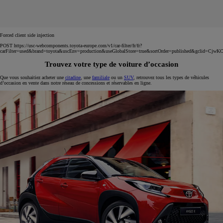
Forced client side injection
POST https://usc-webcomponents.toyota-europe.com/v1/car-filter/fr/fr?
carFilter=used&brand=toyota&uscEnv=production&useGlobalStore=true&sortOrder=published
Trouvez votre type de voiture d’occasion
Que vous souhaitiez acheter une
citadine
, une
familiale
ou un
SUV
, retrouvez tous les types de véhicules
d’occasion en vente dans notre réseau de concessions et réservables en ligne.