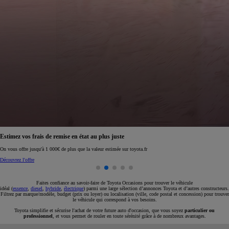
Estimez vos frais de remise en état au plus juste
On vous offre jusqu'à 1 000€ de plus que la valeur estimée sur toyota.fr
Découvrez l'offre
Faites confiance au savoir-faire de Toyota Occasions pour trouver le véhicule
idéal (
essence
,
diesel
,
hybride
,
électrique
) parmi une large sélection d’annonces Toyota et d’autres constructeurs.
Filtrez par marque/modèle, budget (prix ou loyer) ou localisation (ville, code postal et concession) pour trouver
le véhicule qui correspond à vos besoins.
Toyota simplifie et sécurise l'achat de votre future auto d'occasion, que vous soyez
particulier ou
professionnel
, et vous permet de rouler en toute sérénité grâce à de nombreux avantages.