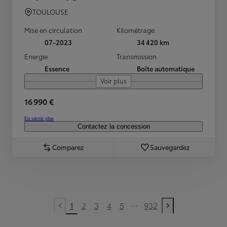
TOULOUSE
Mise en circulation
Kilométrage
07-2023
34 420 km
Energie
Transmission
Essence
Boîte automatique
Voir plus
16 990 €
En savoir plus
Contactez la concession
Comparez
Sauvegardez
...
1
2
3
4
5
932
Previous page
Next page