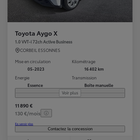
Toyota Aygo X
1.0 VVT-i 72ch Active Business
CORBEIL ESSONNES
Mise en circulation
Kilométrage
05-2023
16 402 km
Energie
Transmission
Essence
Boîte manuelle
Voir plus
11 890 €
130 €/mois
En savoir plus
Contactez la concession