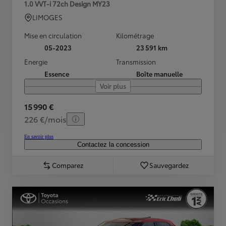
1.0 VVT-i 72ch Design MY23
LIMOGES
Mise en circulation
Kilométrage
05-2023
23 591 km
Energie
Transmission
Essence
Boîte manuelle
Voir plus
15 990 €
226 €/mois
En savoir plus
Contactez la concession
Comparez
Sauvegardez