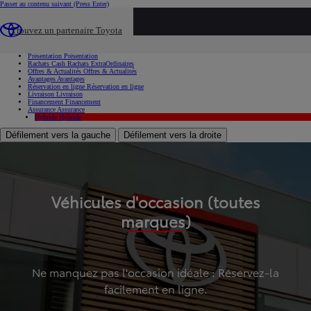
Passer au contenu suivant
(Press Enter)
...
Trouvez un partenaire Toyota
Voiture d'occasion
Présentation
Présentation
Rachats Cash
Rachats ExtraOrdinaires
Offres & Actualités
Offres & Actualités
Avantages
Avantages
Réservation en ligne
Réservation en ligne
Livraison
Livraison
Financement
Financement
Assurance
Assurance
Hybride
Hybride
Défilement vers la gauche
Défilement vers la droite
Véhicules d'occasion (toutes
marques)
Ne manquez pas l'occasion idéale : Réservez-la
facilement en ligne.