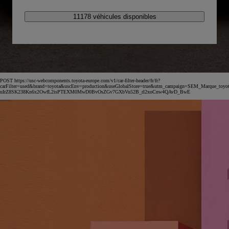
11178 véhicules disponibles
POST https://usc-webcomponents.toyota-europe.com/v1/car-filter-header/fr/fr?
carFilter=used&brand=toyota&uscEnv=production&useGlobalStore=true&utm_campaign=SEM_Marqu
uIrZ8SK238Kn6x2OwfL2isPTEXM0MwD0BvOsZGv7GXbVu52B_rl2xoCnw4QAvD_BwE