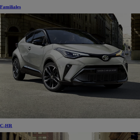
Familiales
C-HR