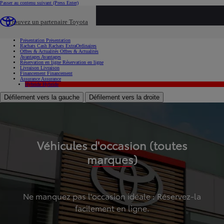
Passer au contenu suivant
(Press Enter)
...
Trouvez un partenaire Toyota
Voiture d'occasion
Présentation
Présentation
Rachats Cash
Rachats ExtraOrdinaires
Offres & Actualités
Offres & Actualités
Avantages
Avantages
Réservation en ligne
Réservation en ligne
Livraison
Livraison
Financement
Financement
Assurance
Assurance
Hybride
Hybride
Défilement vers la gauche
Défilement vers la droite
Véhicules d'occasion (toutes
marques)
Ne manquez pas l'occasion idéale : Réservez-la
facilement en ligne.