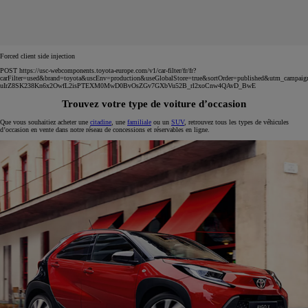
Forced client side injection
POST https://usc-webcomponents.toyota-europe.com/v1/car-filter/fr/fr?
carFilter=used&brand=toyota&uscEnv=production&useGlobalStore=true&sortOrder=published&utm
uIrZ8SK238Kn6x2OwfL2isPTEXM0MwD0BvOsZGv7GXbVu52B_rl2xoCnw4QAvD_BwE
Trouvez votre type de voiture d’occasion
Que vous souhaitiez acheter une
citadine
, une
familiale
ou un
SUV
, retrouvez tous les types de véhicules
d’occasion en vente dans notre réseau de concessions et réservables en ligne.