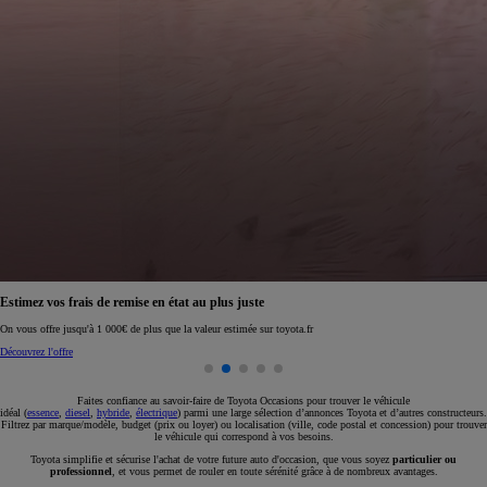
Réservez en ligne votre occasion pour 1€ seulement
Réservez en ligne
Faites confiance au savoir-faire de Toyota Occasions pour trouver le véhicule
idéal (
essence
,
diesel
,
hybride
,
électrique
) parmi une large sélection d’annonces Toyota et d’autres constructeurs.
Filtrez par marque/modèle, budget (prix ou loyer) ou localisation (ville, code postal et concession) pour trouver
le véhicule qui correspond à vos besoins.
Toyota simplifie et sécurise l'achat de votre future auto d'occasion, que vous soyez
particulier ou
professionnel
, et vous permet de rouler en toute sérénité grâce à de nombreux avantages.