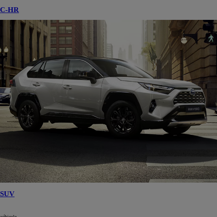
C-HR
SUV