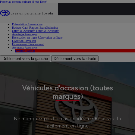
Passer au contenu suivant
(Press Enter)
...
Trouvez un partenaire Toyota
Voiture d'occasion
Présentation
Présentation
Rachats Cash
Rachats ExtraOrdinaires
Offres & Actualités
Offres & Actualités
Avantages
Avantages
Réservation en ligne
Réservation en ligne
Livraison
Livraison
Financement
Financement
Assurance
Assurance
Hybride
Hybride
Défilement vers la gauche
Défilement vers la droite
Véhicules d'occasion (toutes
marques)
Ne manquez pas l'occasion idéale : Réservez-la
facilement en ligne.