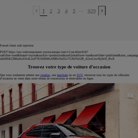
...
1
2
3
4
5
929
Previous page
Next page
Forced client side injection
POST https://usc-webcomponents.toyota-europe.com/v1/car-filter/fr/fr?
carFilter=used&brand=toyota&uscEnv=production&useGlobalStore=true&sortOrder=published&utm
uIrZ8SK238Kn6x2OwfL2isPTEXM0MwD0BvOsZGv7GXbVu52B_rl2xoCnw4QAvD_BwE
Trouvez votre type de voiture d’occasion
Que vous souhaitiez acheter une
citadine
, une
familiale
ou un
SUV
, retrouvez tous les types de véhicules
d’occasion en vente dans notre réseau de concessions et réservables en ligne.