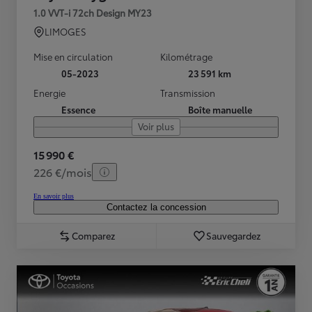
1.0 VVT-i 72ch Design MY23
LIMOGES
Mise en circulation
Kilométrage
05-2023
23 591 km
Energie
Transmission
Essence
Boîte manuelle
Voir plus
15 990 €
226 €/mois
En savoir plus
Contactez la concession
Comparez
Sauvegardez