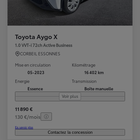
Toyota Aygo X
1.0 VVT-i 72ch Active Business
CORBEIL ESSONNES
Mise en circulation
Kilométrage
05-2023
16 402 km
Energie
Transmission
Essence
Boîte manuelle
Voir plus
11 890 €
130 €/mois
En savoir plus
Contactez la concession