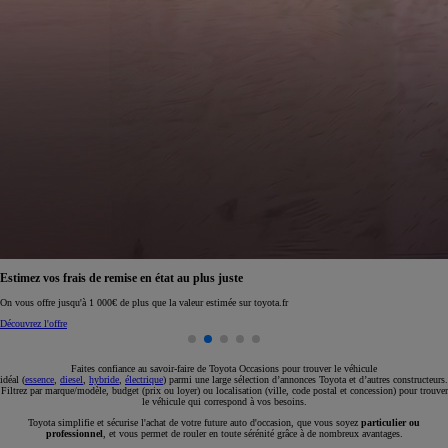
Réservez en ligne votre occasion pour 1€ seulement
Réservez en ligne
Faites confiance au savoir-faire de Toyota Occasions pour trouver le véhicule
idéal (
essence
,
diesel
,
hybride
,
électrique
) parmi une large sélection d’annonces Toyota et d’autres constructeurs.
Filtrez par marque/modèle, budget (prix ou loyer) ou localisation (ville, code postal et concession) pour trouver
le véhicule qui correspond à vos besoins.
Toyota simplifie et sécurise l'achat de votre future auto d'occasion, que vous soyez
particulier ou
professionnel
, et vous permet de rouler en toute sérénité grâce à de nombreux avantages.