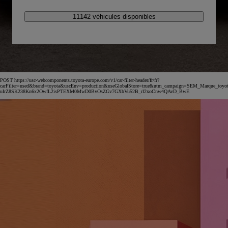
11142 véhicules disponibles
POST https://usc-webcomponents.toyota-europe.com/v1/car-filter-header/fr/fr?
carFilter=used&brand=toyota&uscEnv=production&useGlobalStore=true&utm_campaign=SEM_Marqu
uIrZ8SK238Kn6x2OwfL2isPTEXM0MwD0BvOsZGv7GXbVu52B_rl2xoCnw4QAvD_BwE