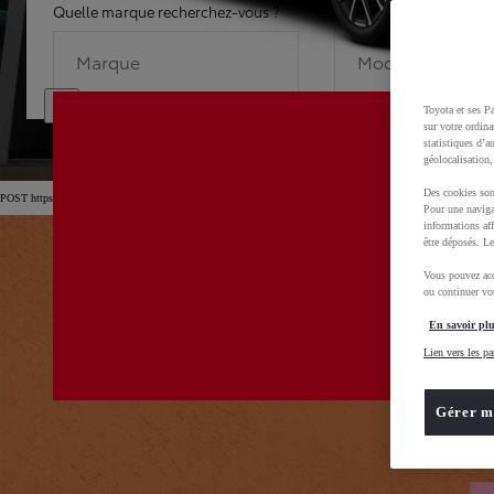
Quelle marque recherchez-vous ?
Quel modèle recherche
Marque
Modèle
Toyota et ses Pa
sur votre ordina
statistiques d’a
géolocalisation,
Des cookies son
POST https://usc-webcomponents.toyota-europe.com/v1/car-filter-header/fr/fr?carFilter=used&brand=toyo
Pour une naviga
informations aff
être déposés. Le
Vous pouvez acc
ou continuer vot
En savoir plu
Lien vers les pa
Gérer m