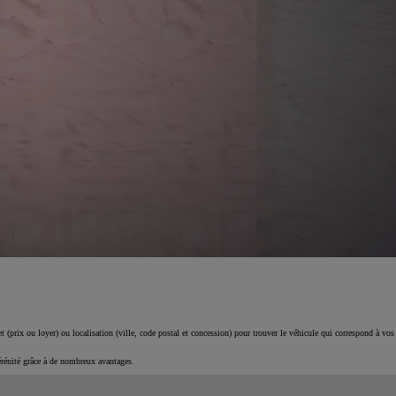
 (prix ou loyer) ou localisation (ville, code postal et concession) pour trouver le véhicule qui correspond à vos
érénité grâce à de nombreux avantages.