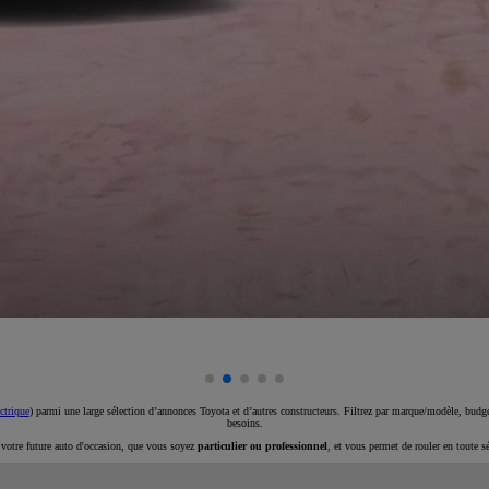
ctrique
) parmi une large sélection d’annonces Toyota et d’autres constructeurs. Filtrez par marque/modèle, budget
besoins.
e votre future auto d'occasion, que vous soyez
particulier ou professionnel
, et vous permet de rouler en toute s