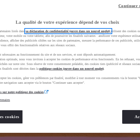
z-vous ?
Quel est votre budget ?
Dans quelle vi
Continuer 
Prix / Loyer
Ville / 
La qualité de votre expérience dépend de vos choix
rtenaires listés dans
sa déclaration de confidentialité (ouvre dans un nouvel onglet)
utilisent des cookies o
teur, votre mobile ou votre tablette, afin de poursuivre les finalités suivantes : améliorer votre expérience utilisat
udience, afficher des publicités ciblées sur les sites de partenaires, mesurer la performance de ces publicités, util
 vous offrir des fonctionnalités relatives aux réseaux sociaux.
t nécessaires au fonctionnement du site et de nos services, et sont déposés automatiquement.
ta&uscEnv=production&useGlobalStore=true&vehicules%2Fsogida-marmande=
tion optimale, nous vous invitons à accepter les cookies de performance et/ou fonctionnels. En les refusant, vou
ichées sur notre site. Sous réserve de votre consentement préalable, des cookies tiers (publicité et réseaux sociau
s finalités sont décrites dans la
politique cookies (ouvre dans un nouvel onglet)
.
epter les cookies, gérer vos préférences par finalité, modifier à tout moment vos consentements via le bouton "
re navigation sans accepter via le bouton "Continuer sans accepter".
s sur notre politique des cookies
rtenaires
es cookies
Ac