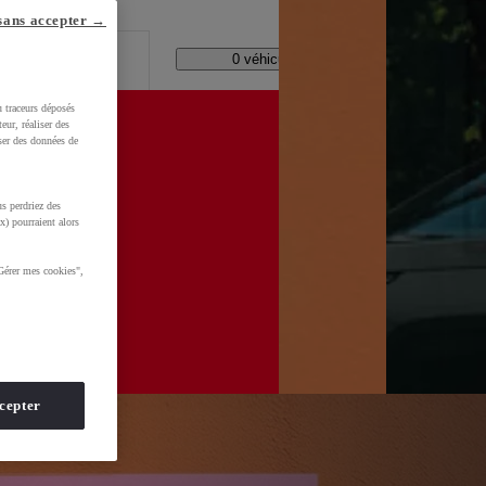
lle ?
sans accepter →
Code Postal / Concession
11165 véhicules disponibles
u traceurs déposés
eur, réaliser des
iser des données de
s perdriez des
x) pourraient alors
Gérer mes cookies",
cepter