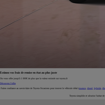
À partir de 19 700 €
Nouvelle Yaris Cross
HYBRIDE
Disponible prochainement
Estimez vos frais de remise en état au plus juste
On vous offre jusqu'à 1 000€ de plus que la valeur estimée sur toyota.fr
Découvrez l'offre
Faites confiance au savoir-faire de Toyota Occasions pour trouver le véhicule idéal (
essence
,
diesel
,
hybride
,
éle
Toyota simplifie et sécurise l'achat d