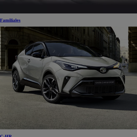
Familiales
C-HR