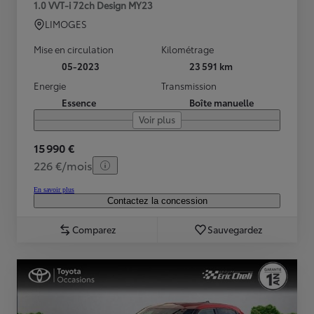
1.0 VVT-i 72ch Design MY23
LIMOGES
Mise en circulation
Kilométrage
05-2023
23 591 km
Energie
Transmission
Essence
Boîte manuelle
Voir plus
15 990 €
226 €/mois
En savoir plus
Contactez la concession
Comparez
Sauvegardez