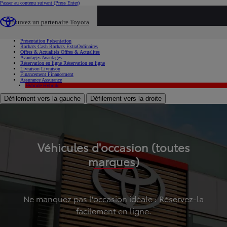
Passer au contenu suivant
(Press Enter)
...
Trouvez un partenaire Toyota
Voiture d'occasion
Présentation
Présentation
Rachats Cash
Rachats ExtraOrdinaires
Offres & Actualités
Offres & Actualités
Avantages
Avantages
Réservation en ligne
Réservation en ligne
Livraison
Livraison
Financement
Financement
Assurance
Assurance
Hybride
Hybride
Défilement vers la gauche
Défilement vers la droite
Véhicules d'occasion (toutes
marques)
Ne manquez pas l'occasion idéale : Réservez-la
facilement en ligne.