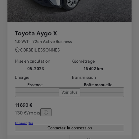
Toyota Aygo X
1.0 VVT-i 72ch Active Business
CORBEIL ESSONNES
Mise en circulation
Kilométrage
05-2023
16 402 km
Energie
Transmission
Essence
Boîte manuelle
Voir plus
11 890 €
130 €/mois
En savoir plus
Contactez la concession