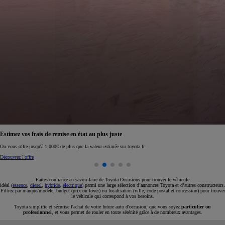
Réservez en ligne votre occasion pour 1€ seulement
Réservez en ligne
Faites confiance au savoir-faire de Toyota Occasions pour trouver le véhicule
idéal (
essence
,
diesel
,
hybride
,
électrique
) parmi une large sélection d’annonces Toyota et d’autres constructeurs.
Filtrez par marque/modèle, budget (prix ou loyer) ou localisation (ville, code postal et concession) pour trouver
le véhicule qui correspond à vos besoins.
Toyota simplifie et sécurise l'achat de votre future auto d'occasion, que vous soyez
particulier ou
professionnel
, et vous permet de rouler en toute sérénité grâce à de nombreux avantages.