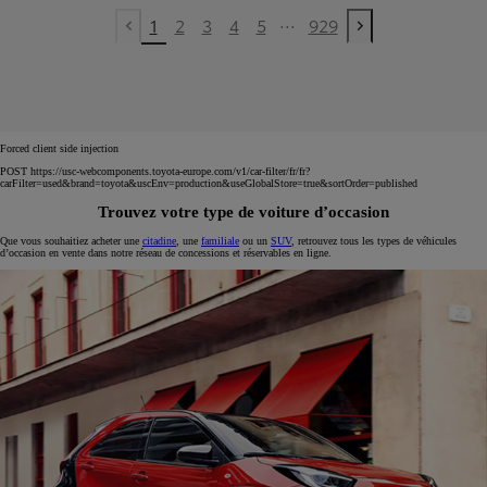
...
1
2
3
4
5
929
Previous page
Next page
Forced client side injection
POST https://usc-webcomponents.toyota-europe.com/v1/car-filter/fr/fr?
carFilter=used&brand=toyota&uscEnv=production&useGlobalStore=true&sortOrder=published
Trouvez votre type de voiture d’occasion
Que vous souhaitiez acheter une
citadine
, une
familiale
ou un
SUV
, retrouvez tous les types de véhicules
d’occasion en vente dans notre réseau de concessions et réservables en ligne.