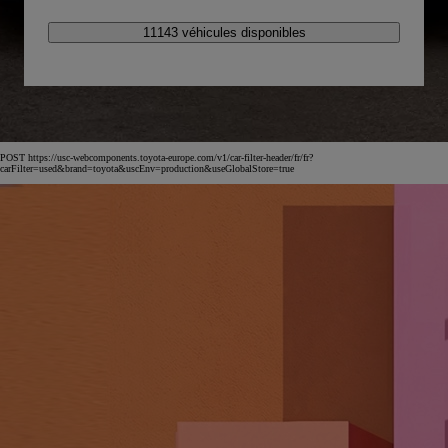
11143 véhicules disponibles
POST https://usc-webcomponents.toyota-europe.com/v1/car-filter-header/fr/fr?
carFilter=used&brand=toyota&uscEnv=production&useGlobalStore=true