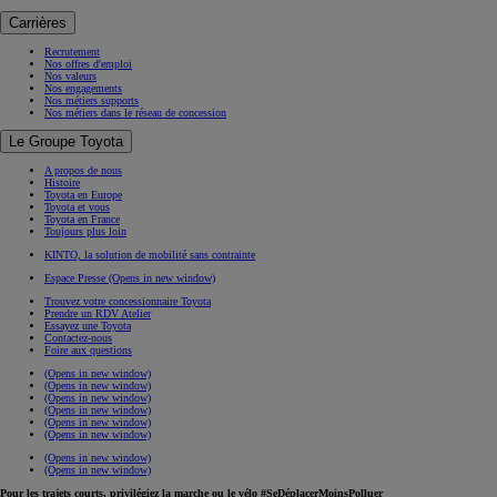
Carrières
Recrutement
Nos offres d'emploi
Nos valeurs
Nos engagements
Nos métiers supports
Nos métiers dans le réseau de concession
Le Groupe Toyota
A propos de nous
Histoire
Toyota en Europe
Toyota et vous
Toyota en France
Toujours plus loin
KINTO, la solution de mobilité sans contrainte
Espace Presse
(Opens in new window)
Trouvez votre concessionnaire Toyota
Prendre un RDV Atelier
Essayez une Toyota
Contactez-nous
Foire aux questions
(Opens in new window)
(Opens in new window)
(Opens in new window)
(Opens in new window)
(Opens in new window)
(Opens in new window)
(Opens in new window)
(Opens in new window)
Pour les trajets courts, privilégiez la marche ou le vélo #SeDéplacerMoinsPolluer