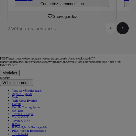
Contactez la concession
Sauvegardez
2 Véhicules similaires
POST https://usc-webcomponents.toyota-europe.com/v1/used-stock-cars/fr/fr?
brand=toyota&uscContext=used&uscEnv=production&vehicleForSaleId=8d020ecc-f02f-4de0-b7ed-
f8da23f96507
Modèles
Modèles
Véhicules neufs
Tous les véhicules neufs
Aygo X Hybride
Yaris
Yaris Cross Hybride
Corolla
Corolla Touring Sports
GR Yaris
Toyota GR Supra
Toyota C-HR
Toyota C-HR+
RAV4
RAV4 Hybride Rechargeable
Prius Hybride Rechargeable
Toyota bZ4X