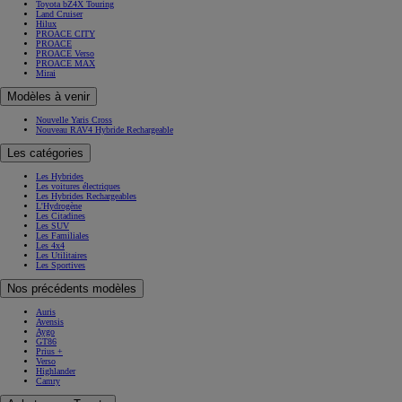
Toyota bZ4X Touring
Land Cruiser
Hilux
PROACE CITY
PROACE
PROACE Verso
PROACE MAX
Mirai
Modèles à venir
Nouvelle Yaris Cross
Nouveau RAV4 Hybride Rechargeable
Les catégories
Les Hybrides
Les voitures électriques
Les Hybrides Rechargeables
L'Hydrogène
Les Citadines
Les SUV
Les Familiales
Les 4x4
Les Utilitaires
Les Sportives
Nos précédents modèles
Auris
Avensis
Aygo
GT86
Prius +
Verso
Highlander
Camry