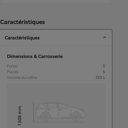
Caractéristiques
Caractéristiques
Dimensions & Carrosserie
Portes
5
Places
5
Volume du coffre
355
L
mm
1 508
Hauteur