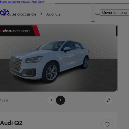
Passer au contenu suivant
(Press Enter)
DEALER NAME
Vous êtes ici
:
Ouvrir le menu
Trouvez un partenaire Toyota
Véhicules d'occasion
Audi Q2
1/34
Audi Q2
Sauvegarder le véh