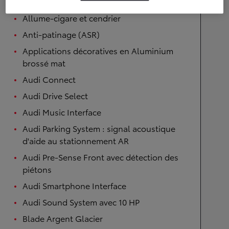
de tête
Allume-cigare et cendrier
Anti-patinage (ASR)
Applications décoratives en Aluminium
brossé mat
Audi Connect
Audi Drive Select
Audi Music Interface
Audi Parking System : signal acoustique
d'aide au stationnement AR
Audi Pre-Sense Front avec détection des
piétons
Audi Smartphone Interface
Audi Sound System avec 10 HP
Blade Argent Glacier