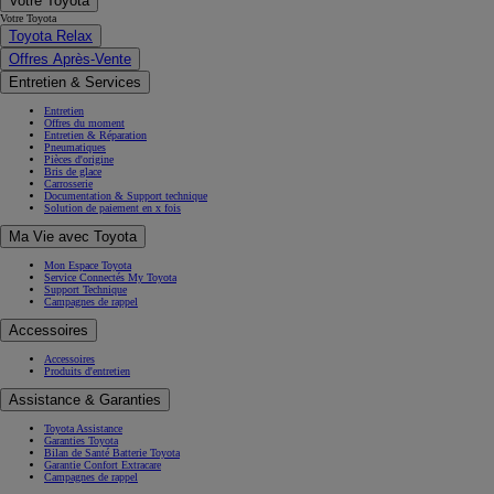
Votre Toyota
Votre Toyota
Toyota Relax
Offres Après-Vente
Entretien & Services
Entretien
Offres du moment
Entretien & Réparation
Pneumatiques
Pièces d'origine
Bris de glace
Carrosserie
Documentation & Support technique
Solution de paiement en x fois
Ma Vie avec Toyota
Mon Espace Toyota
Service Connectés My Toyota
Support Technique
Campagnes de rappel
Accessoires
Accessoires
Produits d'entretien
Assistance & Garanties
Toyota Assistance
Garanties Toyota
Bilan de Santé Batterie Toyota
Garantie Confort Extracare
Campagnes de rappel