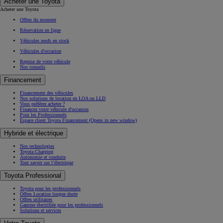
Acheter une Toyota
Acheter une Toyota
Offres du moment
Réservation en ligne
Véhicules neufs en stock
Véhicules d'occasion
Reprise de votre véhicule
Nos conseils
Financement
Financement des véhicules
Nos solutions de location en LOA ou LLD
Vous préférez acheter ?
Financez votre véhicule d'occasion
Pour les Professionnels
Espace client Toyota Financement
(Opens in new window)
Hybride et électrique
Nos technologies
Toyota Charging
Autonomie et conduite
Tout savoir sur l’électrique
Toyota Professional
Toyota pour les professionnels
Offres Location longue durée
Offres utilitaires
Gamme électrifiée pour les professionnels
Solutions et services