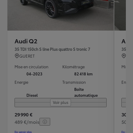
Audi Q2
Aud
35 TDI 150ch S line Plus quattro S tronic 7
35 TDI
GUERET
GU
Mise en circulation
Kilométrage
Mise e
04-2023
82 418 km
Energie
Transmission
Energ
Boîte
Diesel
automatique
Voir plus
29 990 €
30 90
489 €/mois
504 
En savoir plus
En savoir