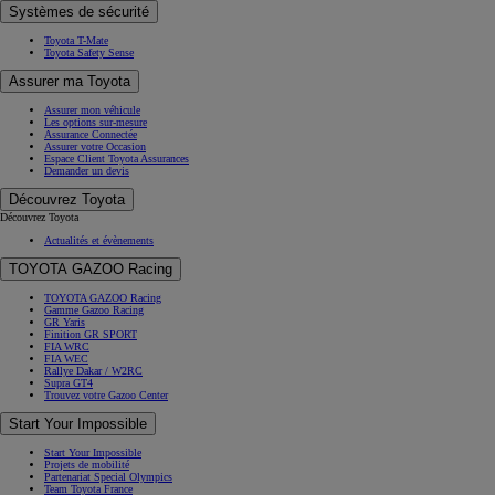
Systèmes de sécurité
Toyota T-Mate
Toyota Safety Sense
Assurer ma Toyota
Assurer mon véhicule
Les options sur-mesure
Assurance Connectée
Assurer votre Occasion
Espace Client Toyota Assurances
Demander un devis
Découvrez Toyota
Découvrez Toyota
Actualités et évènements
TOYOTA GAZOO Racing
TOYOTA GAZOO Racing
Gamme Gazoo Racing
GR Yaris
Finition GR SPORT
FIA WRC
FIA WEC
Rallye Dakar / W2RC
Supra GT4
Trouvez votre Gazoo Center
Start Your Impossible
Start Your Impossible
Projets de mobilité
Partenariat Special Olympics
Team Toyota France