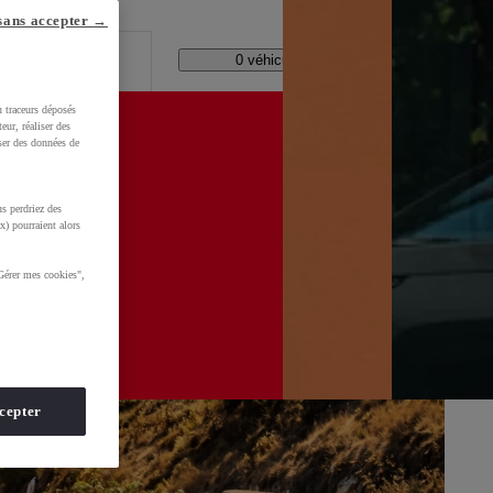
lle ?
sans accepter →
Code Postal / Concession
0 véhicules disponibles
u traceurs déposés
eur, réaliser des
iser des données de
s perdriez des
x) pourraient alors
Gérer mes cookies",
cepter