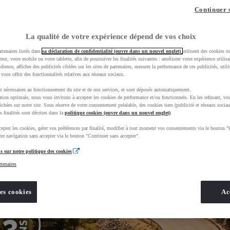
z-vous ?
Quel est votre budget ?
Dans quelle vi
Continuer 
Prix / Loyer
Ville / 
La qualité de votre expérience dépend de vos choix
rtenaires listés dans
sa déclaration de confidentialité (ouvre dans un nouvel onglet)
utilisent des cookies o
teur, votre mobile ou votre tablette, afin de poursuivre les finalités suivantes : améliorer votre expérience utilisat
udience, afficher des publicités ciblées sur les sites de partenaires, mesurer la performance de ces publicités, util
 vous offrir des fonctionnalités relatives aux réseaux sociaux.
t nécessaires au fonctionnement du site et de nos services, et sont déposés automatiquement.
ta&uscEnv=production&useGlobalStore=true&vehicules%2Fsogida-marmande=
tion optimale, nous vous invitons à accepter les cookies de performance et/ou fonctionnels. En les refusant, vou
ichées sur notre site. Sous réserve de votre consentement préalable, des cookies tiers (publicité et réseaux sociau
s finalités sont décrites dans la
politique cookies (ouvre dans un nouvel onglet)
.
epter les cookies, gérer vos préférences par finalité, modifier à tout moment vos consentements via le bouton "
re navigation sans accepter via le bouton "Continuer sans accepter".
s sur notre politique des cookies
rtenaires
es cookies
Ac