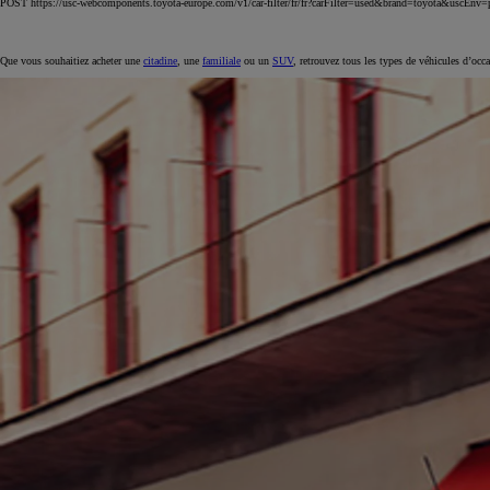
POST https://usc-webcomponents.toyota-europe.com/v1/car-filter/fr/fr?carFilter=used&brand=toyota&uscE
Que vous souhaitiez acheter une
citadine
, une
familiale
ou un
SUV
, retrouvez tous les types de véhicules d’occ