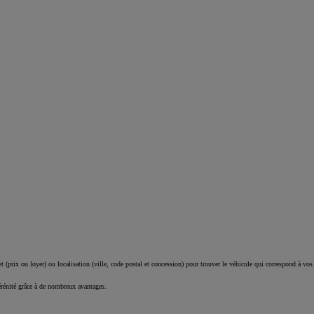
 (prix ou loyer) ou localisation (ville, code postal et concession) pour trouver le véhicule qui correspond à vos
érénité grâce à de nombreux avantages.