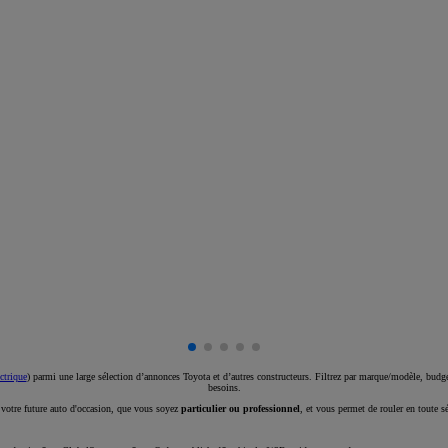
ctrique
) parmi une large sélection d’annonces Toyota et d’autres constructeurs. Filtrez par marque/modèle, budget
besoins.
e votre future auto d'occasion, que vous soyez
particulier ou professionnel
, et vous permet de rouler en toute s