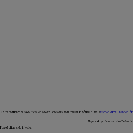
À partir de 19 700 €
Nouvelle Yaris Cross
HYBRIDE
Disponible prochainement
Estimez vos frais de remise en état au plus juste
On vous offre jusqu'à 1 000€ de plus que la valeur estimée sur toyota.fr
Découvrez l'offre
Faites confiance au savoir-faire de Toyota Occasions pour trouver le véhicule idéal (
essence
,
diesel
,
hybride
,
éle
Toyota simplifie et sécurise l'achat d
Forced client side injection