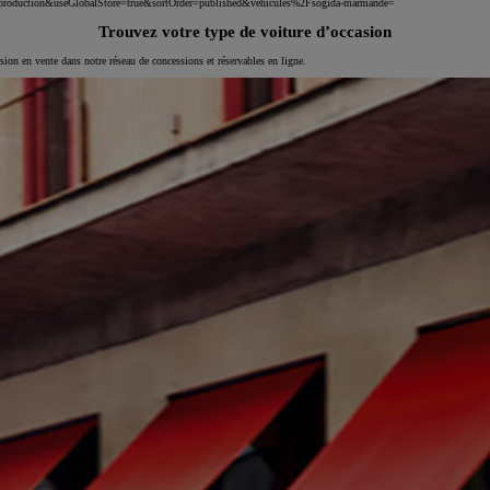
nv=production&useGlobalStore=true&sortOrder=published&vehicules%2Fsogida-marmande=
Trouvez votre type de voiture d’occasion
asion en vente dans notre réseau de concessions et réservables en ligne.