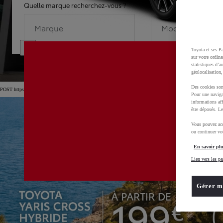
Quelle marque recherchez-vous ?
Quel modèle recherche
Marque
Modèle
Toyota et ses Pa
sur votre ordina
statistiques d’a
géolocalisation,
Des cookies son
POST https://usc-webcomponents.toyota-europe.com/v1/car-filter-header/fr/fr?carFilter=used&brand=toyo
Pour une naviga
informations aff
être déposés. Le
Vous pouvez acc
ou continuer vot
En savoir plu
Lien vers les pa
Gérer m