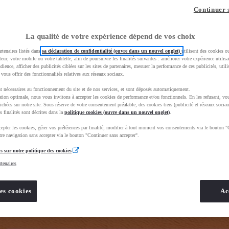
z-vous ?
Quel est votre budget ?
Dans quelle vi
Continuer 
Prix / Loyer
Ville / 
La qualité de votre expérience dépend de vos choix
rtenaires listés dans
sa déclaration de confidentialité (ouvre dans un nouvel onglet)
utilisent des cookies o
teur, votre mobile ou votre tablette, afin de poursuivre les finalités suivantes : améliorer votre expérience utilisat
udience, afficher des publicités ciblées sur les sites de partenaires, mesurer la performance de ces publicités, util
 vous offrir des fonctionnalités relatives aux réseaux sociaux.
t nécessaires au fonctionnement du site et de nos services, et sont déposés automatiquement.
tion optimale, nous vous invitons à accepter les cookies de performance et/ou fonctionnels. En les refusant, vou
BhAqEiwAkHYmSq4GUJcQuAENSKTBLvtnZ_7_qgs1FCJw6xeKY1lU8wpVetTq3f4YdxoC8kUQAvD_BwE&gbrai
ichées sur notre site. Sous réserve de votre consentement préalable, des cookies tiers (publicité et réseaux sociau
s finalités sont décrites dans la
politique cookies (ouvre dans un nouvel onglet)
.
epter les cookies, gérer vos préférences par finalité, modifier à tout moment vos consentements via le bouton "
re navigation sans accepter via le bouton "Continuer sans accepter".
s sur notre politique des cookies
rtenaires
es cookies
Ac