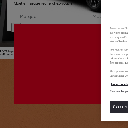
Quelle marque recherchez-vous ?
Quel modèle recherche
Marque
Modèle
Toyota et ses Pa
sur votre ordina
statistiques d’a
géolocalisation,
Des cookies son
POST https://usc-webcomponents.toyota-europe.com/v1/car-filter-header/fr/fr?
Pour une naviga
carFilter=used&brand=toyota&uscEnv=production&useGlobalStore=true&gclid=CjwKCAjw4dDT
informations aff
être déposés. Le
Vous pouvez acc
ou continuer vot
En savoir plu
Lien vers les pa
Gérer m