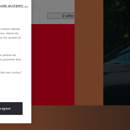
lle ?
sans accepter →
Code Postal / Concession
11158 véhicules disponibles
u traceurs déposés
eur, réaliser des
iser des données de
s perdriez des
d=0AAAAADMU_rOmt8jEeNuSaQZnsYNEuG0CS
x) pourraient alors
Gérer mes cookies",
cepter