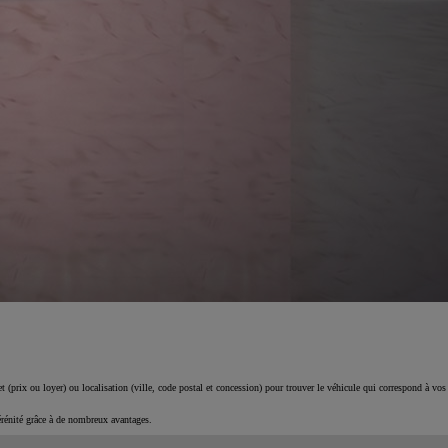
 (prix ou loyer) ou localisation (ville, code postal et concession) pour trouver le véhicule qui correspond à vos
érénité grâce à de nombreux avantages.