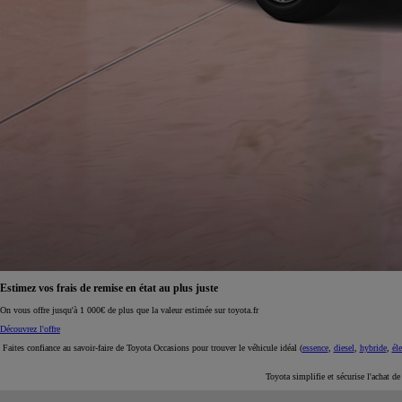
À partir de 19 700 €
Nouvelle Yaris Cross
HYBRIDE
Disponible prochainement
Estimez vos frais de remise en état au plus juste
On vous offre jusqu'à 1 000€ de plus que la valeur estimée sur toyota.fr
Découvrez l'offre
Faites confiance au savoir-faire de Toyota Occasions pour trouver le véhicule idéal (
essence
,
diesel
,
hybride
,
éle
Toyota simplifie et sécurise l'achat d