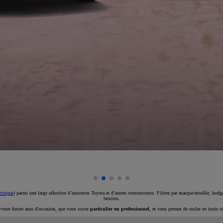
ctrique
) parmi une large sélection d’annonces Toyota et d’autres constructeurs. Filtrez par marque/modèle, budget
besoins.
e votre future auto d'occasion, que vous soyez
particulier ou professionnel
, et vous permet de rouler en toute s