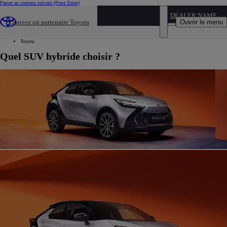
Passer au contenu suivant
(Press Enter)
...
DEALER NAME
Ouvrir le menu
Trouvez un partenaire Toyota
Véhicules neufs
Suv
Toyota
Quel SUV hybride choisir ?