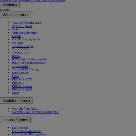
Contactez une concession
Trouvez un concessionnaire
Modèles
Modèles
Véhicules neufs
Tous les véhicules neufs
Aygo X Hybride
Yaris
Yaris Cross Hybride
Corolla
Corolla Touring Sports
GR Yaris
Toyota GR Supra
Toyota C-HR
Toyota C-HR+
RAV4
RAV4 Hybride Rechargeable
Prius Hybride Rechargeable
Toyota bZ4X
Toyota bZ4X Touring
Land Cruiser
Hilux
PROACE CITY
PROACE
PROACE Verso
PROACE MAX
Mirai
Modèles à venir
Nouvelle Yaris Cross
Nouveau RAV4 Hybride Rechargeable
Les catégories
Les Hybrides
Les voitures électriques
Les Hybrides Rechargeables