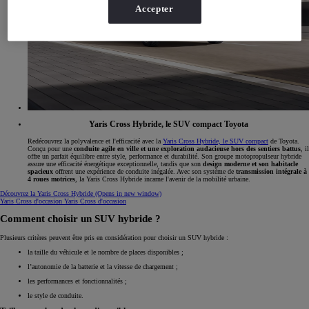
Accepter
Yaris Cross Hybride, le SUV compact Toyota
Redécouvrez la polyvalence et l'efficacité avec la
Yaris Cross Hybride, le SUV compact
de Toyota.
Conçu pour une
conduite agile en ville et une exploration audacieuse hors des sentiers battus
, il
offre un parfait équilibre entre style, performance et durabilité. Son groupe motopropulseur hybride
assure une efficacité énergétique exceptionnelle, tandis que son
design moderne et son habitacle
spacieux
offrent une expérience de conduite inégalée. Avec son système de
transmission intégrale à
4 roues motrices
, la Yaris Cross Hybride incarne l'avenir de la mobilité urbaine.
Découvrez la Yaris Cross Hybride
(Opens in new window)
Yaris Cross d'occasion
Yaris Cross d'occasion
Comment choisir un SUV hybride ?
Plusieurs critères peuvent être pris en considération pour choisir un SUV hybride :
la taille du véhicule et le nombre de places disponibles ;
l’autonomie de la batterie et la vitesse de chargement ;
les performances et fonctionnalités ;
le style de conduite.