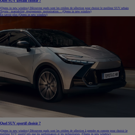
Quel SUV urbain choisir ?
(Opens in new window)
Découvrez quels sont les critères de sélection pour choisir le meilleur SUV urbain
Toyota : maniabilité, équipements, motorisation…
(Opens in new window)
En savoir plus
(Opens in new window)
Quel SUV sportif choisir ?
(Opens in new window)
Découvrez quels sont les critères de sélection à prendre en compte pour choisir le
meilleur SUV sportif tels que les performances et les technologies.
(Opens in new window)