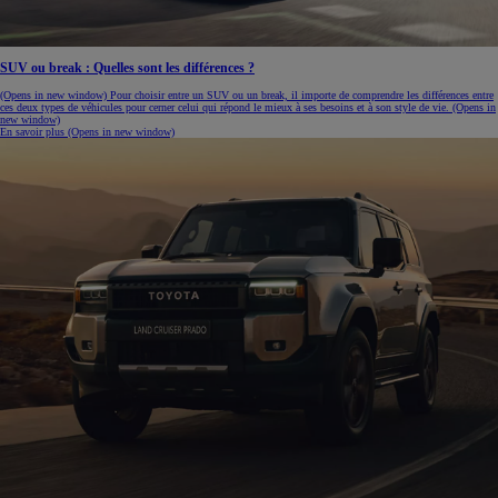
SUV ou break : Quelles sont les différences ?
(Opens in new window)
Pour choisir entre un SUV ou un break, il importe de comprendre les différences entre
ces deux types de véhicules pour cerner celui qui répond le mieux à ses besoins et à son style de vie.
(Opens in
new window)
En savoir plus
(Opens in new window)