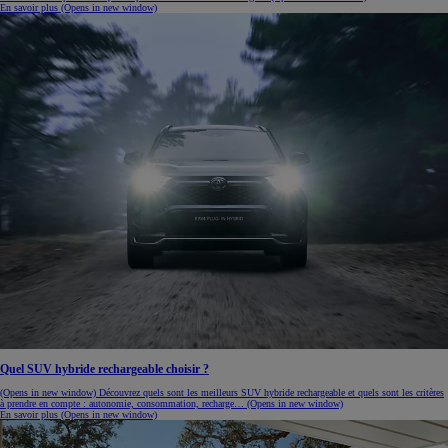
En savoir plus
(Opens in new window)
Quel SUV hybride rechargeable choisir ?
(Opens in new window)
Découvrez quels sont les meilleurs SUV hybride rechargeable et quels sont les critères
à prendre en compte : autonomie, consommation, recharge…
(Opens in new window)
En savoir plus
(Opens in new window)