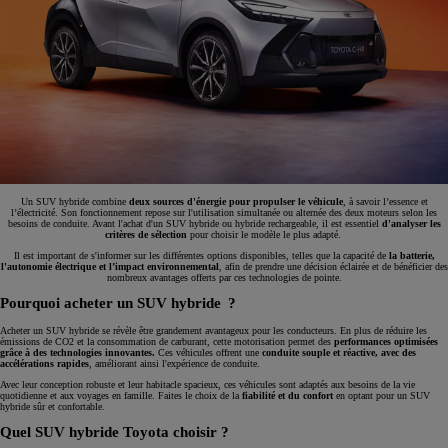
Un SUV hybride combine
deux sources d'énergie pour propulser le véhicule
, à savoir l’essence et
l’électricité. Son fonctionnement repose sur l'utilisation simultanée ou alternée des deux moteurs selon les
besoins de conduite. Avant l'achat d'un SUV hybride ou hybride rechargeable, il est essentiel
d'analyser les
critères de sélection
pour choisir le modèle le plus adapté.
Il est important de s'informer sur les différentes options disponibles, telles que la capacité de
la batterie,
l'autonomie électrique et l’impact environnemental
, afin de prendre une décision éclairée et de bénéficier des
nombreux avantages offerts par ces technologies de pointe.
Pourquoi acheter un SUV hybride ?
Acheter un SUV hybride se révèle être grandement avantageux pour les conducteurs. En plus de réduire les
émissions de CO2 et la consommation de carburant, cette motorisation permet des
performances optimisées
grâce à des technologies innovantes.
Ces véhicules offrent une
conduite souple et réactive, avec des
accélérations rapides
, améliorant ainsi l'expérience de conduite.
Avec leur conception robuste et leur habitacle spacieux, ces véhicules sont adaptés aux besoins de la vie
quotidienne et aux voyages en famille. Faites le choix de la
fiabilité et du confort
en optant pour un SUV
hybride sûr et confortable.
Quel SUV hybride Toyota choisir ?