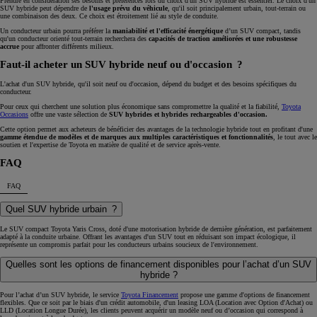
Prendre en considération ses besoins et préférences lors du choix d'un SUV hybride est essentiel. Le choix d'un
SUV hybride peut dépendre de
l'usage prévu du véhicule
, qu'il soit principalement urbain, tout-terrain ou
une combinaison des deux. Ce choix est étroitement lié au style de conduite.
Un conducteur urbain pourra préférer la
maniabilité et l'efficacité énergétique
d’un SUV compact, tandis
qu'un conducteur orienté tout-terrain recherchera des
capacités de traction améliorées et une robustesse
accrue
pour affronter différents milieux.
Faut-il acheter un SUV hybride neuf ou d'occasion ?
L'achat d'un SUV hybride, qu'il soit neuf ou d'occasion, dépend du budget et des besoins spécifiques du
conducteur.
Pour ceux qui cherchent une solution plus économique sans compromettre la qualité et la fiabilité,
Toyota
Occasions
offre une vaste sélection de
SUV hybrides et hybrides rechargeables d'occasion.
Cette option permet aux acheteurs de bénéficier des avantages de la technologie hybride tout en profitant d'une
gamme étendue de modèles et de marques aux multiples caractéristiques et fonctionnalités
, le tout avec le
soutien et l'expertise de Toyota en matière de qualité et de service après-vente.
FAQ
FAQ
Quel SUV hybride urbain ?
Le SUV compact Toyota Yaris Cross, doté d'une motorisation hybride de dernière génération, est parfaitement
adapté à la conduite urbaine. Offrant les avantages d'un SUV tout en réduisant son impact écologique, il
représente un compromis parfait pour les conducteurs urbains soucieux de l'environnement.
Quelles sont les options de financement disponibles pour l’achat d’un SUV
hybride ?
Pour l’achat d’un SUV hybride, le service
Toyota Financement
propose une gamme d'options de financement
flexibles. Que ce soit par le biais d'un crédit automobile, d'un leasing LOA (Location avec Option d'Achat) ou
LLD (Location Longue Durée), les clients peuvent acquérir un modèle neuf ou d’occasion qui correspond à