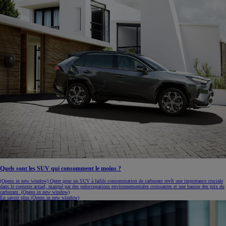
Quels sont les SUV qui consomment le moins ?
(Opens in new window)
Opter pour un SUV à faible consommation de carburant revêt une importance cruciale
dans le contexte actuel, marqué par des préoccupations environnementales croissantes et une hausse des prix du
carburant.
(Opens in new window)
En savoir plus
(Opens in new window)