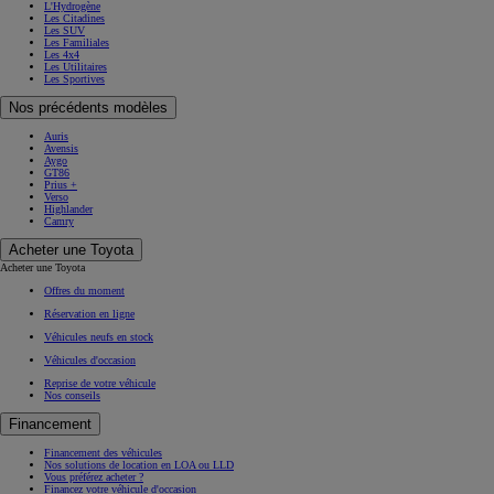
L'Hydrogène
Les Citadines
Les SUV
Les Familiales
Les 4x4
Les Utilitaires
Les Sportives
Nos précédents modèles
Auris
Avensis
Aygo
GT86
Prius +
Verso
Highlander
Camry
Acheter une Toyota
Acheter une Toyota
Offres du moment
Réservation en ligne
Véhicules neufs en stock
Véhicules d'occasion
Reprise de votre véhicule
Nos conseils
Financement
Financement des véhicules
Nos solutions de location en LOA ou LLD
Vous préférez acheter ?
Financez votre véhicule d'occasion