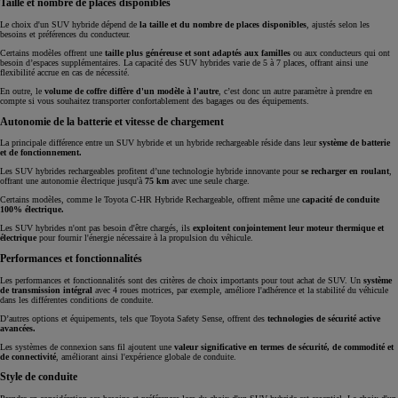
Taille et nombre de places disponibles
Le choix d'un SUV hybride dépend de
la taille et du nombre de places disponibles
, ajustés selon les
besoins et préférences du conducteur.
Certains modèles offrent une
taille plus généreuse et sont adaptés aux familles
ou aux conducteurs qui ont
besoin d’espaces supplémentaires. La capacité des SUV hybrides varie de 5 à 7 places, offrant ainsi une
flexibilité accrue en cas de nécessité.
En outre, le
volume de coffre diffère d'un modèle à l'autre
, c’est donc un autre paramètre à prendre en
compte si vous souhaitez transporter confortablement des bagages ou des équipements.
Autonomie de la batterie et vitesse de chargement
La principale différence entre un SUV hybride et un hybride rechargeable réside dans leur
système de batterie
et de fonctionnement.
Les SUV hybrides rechargeables profitent d’une technologie hybride innovante pour
se recharger en roulant
,
offrant une autonomie électrique jusqu'à
75 km
avec une seule charge.
Certains modèles, comme le Toyota C-HR Hybride Rechargeable, offrent même une
capacité de conduite
100% électrique.
Les SUV hybrides n'ont pas besoin d'être chargés, ils
exploitent conjointement leur moteur thermique et
électrique
pour fournir l'énergie nécessaire à la propulsion du véhicule.
Performances et fonctionnalités
Les performances et fonctionnalités sont des critères de choix importants pour tout achat de SUV. Un
système
de transmission intégral
avec 4 roues motrices, par exemple, améliore l'adhérence et la stabilité du véhicule
dans les différentes conditions de conduite.
D’autres options et équipements, tels que Toyota Safety Sense, offrent des
technologies de sécurité active
avancées.
Les systèmes de connexion sans fil ajoutent une
valeur significative en termes de sécurité, de commodité et
de connectivité
, améliorant ainsi l'expérience globale de conduite.
Style de conduite