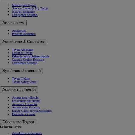
Mon Espace Toyota
Service Connectés My Toyota
Support Technique
Campagnes de rappel
Accessoires
Accessoires
Produits d'entretien
Assistance & Garanties
Toyota Assistance
Garanties Toyota
Bilan de Santé Batterie Toyota
Garantie Confort Extracare
Campagnes de rappel
Systèmes de sécurité
Toyota T-Mate
Toyota Safety Sense
Assurer ma Toyota
Assurer mon véhicule
Les options sur-mesure
Assurance Connectée
Assurer votre Occasion
Espace Client Toyota Assurances
Demander un devis
Découvrez Toyota
Découvrez Toyota
Actualités et évènements