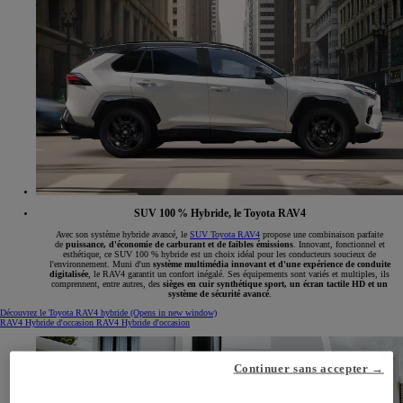
SUV 100 % Hybride, le Toyota RAV4
Avec son système hybride avancé, le
SUV Toyota RAV4
propose une combinaison parfaite
de
puissance, d'économie de carburant et de faibles émissions
. Innovant, fonctionnel et
esthétique, ce SUV 100 % hybride est un choix idéal pour les conducteurs soucieux de
l'environnement. Muni d'un
système multimédia innovant et d'une expérience de conduite
digitalisée
, le RAV4 garantit un confort inégalé. Ses équipements sont variés et multiples, ils
comprennent, entre autres, des
sièges en cuir synthétique sport, un écran tactile HD et un
système de sécurité avancé
.
Découvrez le Toyota RAV4 hybride
(Opens in new window)
RAV4 Hybride d'occasion
RAV4 Hybride d'occasion
Continuer sans accepter →