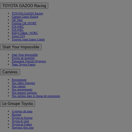
TOYOTA GAZOO Racing
TOYOTA GAZOO Racing
Gamme Gazoo Racing
GR Yaris
Finition GR SPORT
FIA WRC
FIA WEC
Rallye Dakar / W2RC
Supra GT4
Trouvez votre Gazoo Center
Start Your Impossible
Start Your Impossible
Projets de mobilité
Partenariat Special Olympics
Team Toyota France
Carrières
Recrutement
Nos offres d'emploi
Nos valeurs
Nos engagements
Nos métiers supports
Nos métiers dans le réseau de concession
Le Groupe Toyota
A propos de nous
Histoire
Toyota en Europe
Toyota et vous
Toyota en France
Toujours plus loin