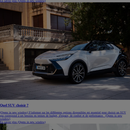
En savoir plus
(Opens in new window)
Quel SUV choisir ?
(Opens in new window)
S'informer sur les différentes options disponibles est essentiel pour choisir un SUV
qui correspond à ses besoins en termes de budget, d'espace, de confort et de performance.
(Opens in new
window)
En savoir plus
(Opens in new window)