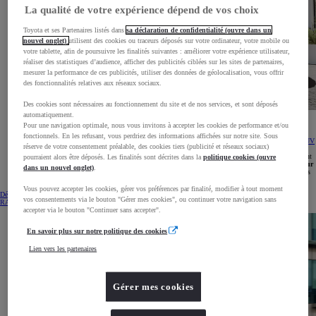
La qualité de votre expérience dépend de vos choix
Toyota et ses Partenaires listés dans
sa déclaration de confidentialité (ouvre dans un
nouvel onglet)
utilisent des cookies ou traceurs déposés sur votre ordinateur, votre mobile ou
votre tablette, afin de poursuivre les finalités suivantes : améliorer votre expérience utilisateur,
réaliser des statistiques d’audience, afficher des publicités ciblées sur les sites de partenaires,
mesurer la performance de ces publicités, utiliser des données de géolocalisation, vous offrir
des fonctionnalités relatives aux réseaux sociaux.
Des cookies sont nécessaires au fonctionnement du site et de nos services, et sont déposés
automatiquement.
Le SUV RAV4 hybride rechargeable
Pour une navigation optimale, nous vous invitons à accepter les cookies de performance et/ou
fonctionnels. En les refusant, vous perdriez des informations affichées sur notre site. Sous
Doté d'une technologie de pointe et d'une batterie rechargeable lithium-ion de haute capacité, le
SUV
réserve de votre consentement préalable, des cookies tiers (publicité et réseaux sociaux)
RAV4 hybride rechargeable de Toyota
offre une
autonomie électrique impressionnante et des
émissions de CO2 réduites
. Son design élégant et ses fonctionnalités de sécurité avancées en font
pourraient alors être déposés. Les finalités sont décrites dans la
politique cookies (ouvre
une option idéale pour les conducteurs à la recherche d'une
conduite durable sans compromis sur
dans un nouvel onglet)
.
le confort et la performance
. Ressentez la puissance de la prochaine génération de SUV hybrides
avec le SUV RAV4 hybride rechargeable
Vous pouvez accepter les cookies, gérer vos préférences par finalité, modifier à tout moment
Découvrez le Toyota RAV4 hybride rechargeable
(Opens in new window)
vos consentements via le bouton "Gérer mes cookies", ou continuer votre navigation sans
RAV4 Hybride Rechargeable d'occasion
RAV4 Hybride Rechargeable d'occasion
accepter via le bouton "Continuer sans accepter".
En savoir plus sur notre politique des cookies
Lien vers les partenaires
Gérer mes cookies