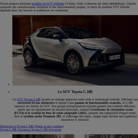
Toyota propose plusieurs
modèles de SUV hybrides
à l'achat, listés ci-dessous par ordre alphabétique. Chacun
comporte des caractéristiques distinctes et des fonctionnalités propres, le choix du meilleur SUV hybride
dépendra donc des besoins et préférences du conducteur.
Le SUV Toyota C-HR
Le
SUV Toyota C-HR
incarne un mariage audacieux entre style et technologie hybride. Affichant une
carrosserie bi-ton distinctive
et équipé d'une
gamme de fonctionnalités avancées
, le C-HR
repousse les limites du SUV. Son groupe motopropulseur hybride garantit une conduite efficiente,
tandis que ses équipements de sécurité innovants, comme
l'avertisseur de circulation avant
(FCTA) et le système de feux de route adaptatifs (AHS)
, assurent une tranquillité d'esprit totale.
Avec le
système audio Premium JBL
et l'affichage tête haute, chaque trajet devient une expérience
immersive et sécurisée.
Découvrez le Toyota C-HR
(Opens in new window)
Toyota C-HR d'occasion
Toyota C-HR d'occasion