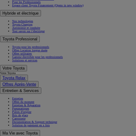
Pour les Professionnels
Espace client Toyota Financement
(Opens in new window)
Hybride et électrique
Nos technologies
Toyota Charging
Autonomie et conduite
Tout savoir sur l’électrique
Toyota Professional
Toyota pour les professionnels
Offres Location longue durée
Offres utilitaires
Gamme électrifiée pour les professionnels
Solutions et services
Votre Toyota
Votre Toyota
Toyota Relax
Offres Après-Vente
Entretien & Services
Entretien
Offres du moment
Entretien & Réparation
Pneumatiques
Pièces d'origine
Bris de glace
Carrosserie
Documentation & Support technique
Solution de paiement en x fois
Ma Vie avec Toyota