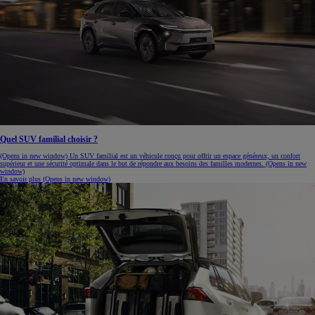
Quel SUV familial choisir ?
(Opens in new window)
Un SUV familial est un véhicule conçu pour offrir un espace généreux, un confort
supérieur et une sécurité optimale dans le but de répondre aux besoins des familles modernes.
(Opens in new
window)
En savoir plus
(Opens in new window)