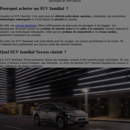
spécifiques de votre famille.
Pourquoi acheter un SUV familial ?
Acquérir un SUV familial, c’est opter pour un
véhicule polyvalent, spacieux
, confortable, aux nombreuses
technologies embarquées
et à bord duquel la
sécurité
est assurée.
En effet, ces
voitures familiales
offrent suffisamment de place pour les passagers et les bagages. Les
équipements de pointe comme les
systèmes de sécurité active
et les
aides à la conduite
viennent renforcer la
sécurité. Les technologies embarquées, telles que les
systèmes de connectivité
et les
écrans tactiles
,
améliorent l'expérience de conduite.
En outre, les SUV familiaux sont polyvalents pour les voyages, les courses quotidiennes et les loisirs. Ils
s’adaptent ainsi parfaitement aux besoins variés des familles modernes.
Quel SUV familial Toyota choisir ?
Les SUV familiaux Toyota présentent chacun des avantages uniques et des caractéristiques spécifiques. Ils sont
listés ci-dessous à titre d’exemple, sans hiérarchie. Le choix du meilleur SUV familial dépendra des besoins et
des préférences de chaque conducteur.