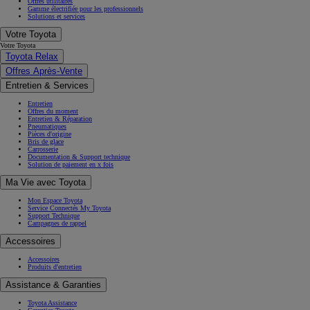
Offres utilitaires
Gamme électrifiée pour les professionnels
Solutions et services
Votre Toyota
Votre Toyota
Toyota Relax
Offres Après-Vente
Entretien & Services
Entretien
Offres du moment
Entretien & Réparation
Pneumatiques
Pièces d'origine
Bris de glace
Carrosserie
Documentation & Support technique
Solution de paiement en x fois
Ma Vie avec Toyota
Mon Espace Toyota
Service Connectés My Toyota
Support Technique
Campagnes de rappel
Accessoires
Accessoires
Produits d'entretien
Assistance & Garanties
Toyota Assistance