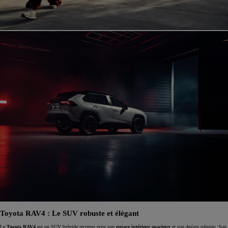
Toyota RAV4 : Le SUV robuste et élégant
Le
Toyota RAV4
est un SUV hybride reconnu pour son
espace intérieur spacieux
et son design robuste. Son