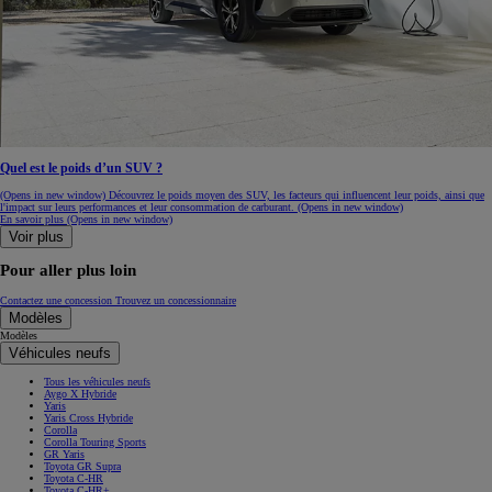
Quel est le poids d’un SUV ?
(Opens in new window)
Découvrez le poids moyen des SUV, les facteurs qui influencent leur poids, ainsi que
l'impact sur leurs performances et leur consommation de carburant.
(Opens in new window)
En savoir plus
(Opens in new window)
Voir plus
Pour aller plus loin
Contactez une concession
Trouvez un concessionnaire
Modèles
Modèles
Véhicules neufs
Tous les véhicules neufs
Aygo X Hybride
Yaris
Yaris Cross Hybride
Corolla
Corolla Touring Sports
GR Yaris
Toyota GR Supra
Toyota C-HR
Toyota C-HR+