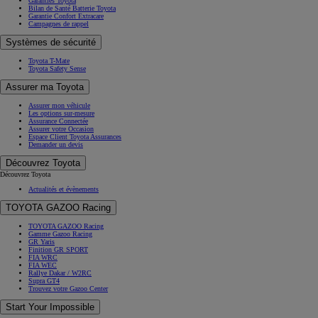
Garanties Toyota
Bilan de Santé Batterie Toyota
Garantie Confort Extracare
Campagnes de rappel
Systèmes de sécurité
Toyota T-Mate
Toyota Safety Sense
Assurer ma Toyota
Assurer mon véhicule
Les options sur-mesure
Assurance Connectée
Assurer votre Occasion
Espace Client Toyota Assurances
Demander un devis
Découvrez Toyota
Découvrez Toyota
Actualités et évènements
TOYOTA GAZOO Racing
TOYOTA GAZOO Racing
Gamme Gazoo Racing
GR Yaris
Finition GR SPORT
FIA WRC
FIA WEC
Rallye Dakar / W2RC
Supra GT4
Trouvez votre Gazoo Center
Start Your Impossible