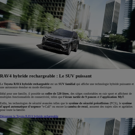
RAV4 hybride rechargeable : Le SUV puissant
Le
Toyota RAV4 hybride rechargeable
est un
SUV familial
qui affiche une technologie hybride puissante et
une autonomie étendue en mode électrique.
Idéal pour une famille, il possède un
coffre de 520 litres
, des sièges confortables en cuir sport et affichent de
multiples fonctionnalités de connectivité, telles que
l'écran tactile de 9 pouces
et
l'application MyT
.
Enfin, les technologies de sécurité avancées telles que le
système de sécurité précollision
(PCS), le
système
d'appel automatique d'urgence
"e-Call" ou encore la
caméra de recul
, assurent des trajets sûrs et agréables
pour toute la famille.
Découvrez le Toyota RAV4 hybride rechargeable