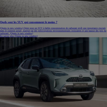
Quels sont les SUV qui consomment le moins ?
(Opens in new window)
Opter pour un SUV à faible consommation de carburant revêt une importance cruciale
dans le contexte actuel, marqué par des préoccupations environnementales croissantes et une hausse des prix du
carburant.
(Opens in new window)
En savoir plus
(Opens in new window)