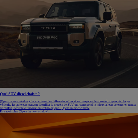
Quel SUV diesel choisir ?
(Opens in new window)
En examinant les différentes offres et en comparant les caractéristiques de chaque
véhicule, les acheteurs peuvent identifier le modèle de SUV qui correspond le mieux à leurs attentes en termes
de confort, sécurité et innovation technologique.
(Opens in new window)
En savoir plus
(Opens in new window)