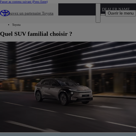
Passer au contenu suivant
(Press Enter)
...
DEALER NAME
Ouvrir le menu
Trouvez un partenaire Toyota
Véhicules neufs
Suv
Toyota
Quel SUV familial choisir ?