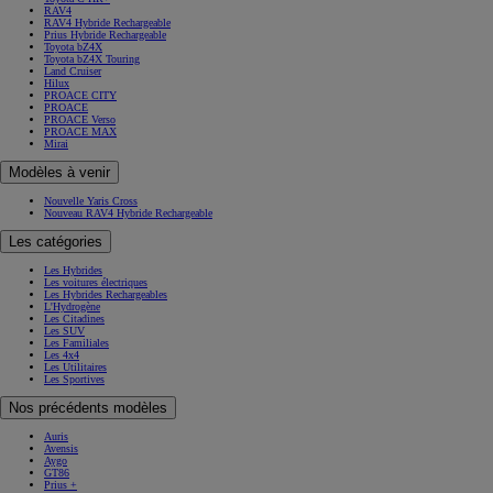
RAV4
RAV4 Hybride Rechargeable
Prius Hybride Rechargeable
Toyota bZ4X
Toyota bZ4X Touring
Land Cruiser
Hilux
PROACE CITY
PROACE
PROACE Verso
PROACE MAX
Mirai
Modèles à venir
Nouvelle Yaris Cross
Nouveau RAV4 Hybride Rechargeable
Les catégories
Les Hybrides
Les voitures électriques
Les Hybrides Rechargeables
L'Hydrogène
Les Citadines
Les SUV
Les Familiales
Les 4x4
Les Utilitaires
Les Sportives
Nos précédents modèles
Auris
Avensis
Aygo
GT86
Prius +