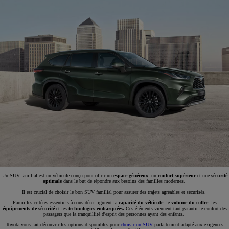
Un SUV familial est un véhicule conçu pour offrir un
espace généreux
, un
confort supérieur
et une
sécurité
optimale
dans le but de répondre aux besoins des familles modernes.
Il est crucial de choisir le bon SUV familial pour assurer des trajets agréables et sécurisés.
Parmi les critères essentiels à considérer figurent la
capacité du véhicule
, le
volume du coffre
, les
équipements de sécurité
et les
technologies embarquées.
Ces éléments viennent tant garantir le confort des
passagers que la tranquillité d'esprit des personnes ayant des enfants.
Toyota vous fait découvrir les options disponibles pour
choisir un SUV
parfaitement adapté aux exigences