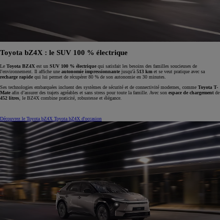
Toyota bZ4X : le SUV 100 % électrique
Le
Toyota BZ4X
est un
SUV 100 % électrique
qui satisfait les besoins des familles soucieuses de
l'environnement. Il affiche une
autonomie impressionnante
jusqu'à
513 km
et se veut pratique avec sa
recharge rapide
qui lui permet de récupérer 80 % de son autonomie en 30 minutes.
Ses technologies embarquées incluent des systèmes de sécurité et de connectivité modernes, comme
Toyota T-
Mate
afin d’assurer des trajets agréables et sans stress pour toute la famille. Avec son
espace de chargement
de
452 litres
, le BZ4X combine praticité, robustesse et élégance.
Découvrez le Toyota bZ4X
Toyota bZ4X d'occasion