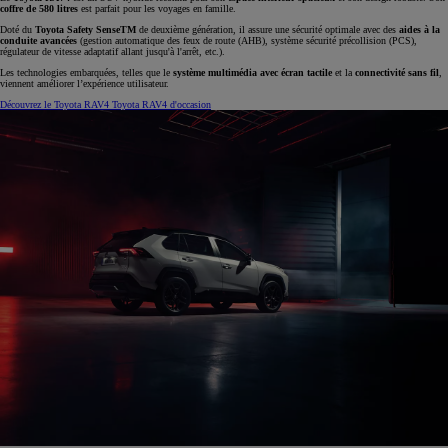
coffre de 580 litres
est parfait pour les voyages en famille.
Doté du
Toyota Safety SenseTM
de deuxième génération, il assure une sécurité optimale avec des
aides à la
conduite avancées
(gestion automatique des feux de route (AHB), système sécurité précollision (PCS),
régulateur de vitesse adaptatif allant jusqu'à l'arrêt, etc.).
Les technologies embarquées, telles que le
système multimédia avec écran tactile
et la
connectivité sans fil
,
viennent améliorer l’expérience utilisateur.
Découvrez le Toyota RAV4
Toyota RAV4 d'occasion