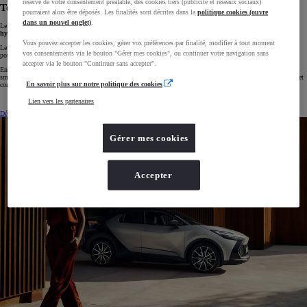
réserve de votre consentement préalable, des cookies tiers (publicité et réseaux sociaux)
Toyota C-HR : Le SUV hybride familial
pourraient alors être déposés. Les finalités sont décrites dans la
politique cookies (ouvre
dans un nouvel onglet)
.
Le
Toyota C-HR
séduit par son design audacieux et son intérieur bien équipé. Disponible en
versions
hybride
et
hybride rechargeable
, il permet une conduite réactive et économique.
Vous pouvez accepter les cookies, gérer vos préférences par finalité, modifier à tout moment
Le coffre, avec une
capacité de 388 litres
en version hybride et
310 litres
en hybride rechargeable, est idéal
vos consentements via le bouton "Gérer mes cookies", ou continuer votre navigation sans
pour les besoins du quotidien.
accepter via le bouton "Continuer sans accepter".
Enfin, les systèmes de sécurité avancés, comme les
feux de route adaptatifs
et les
options de connectivité
smartphone
Apple CarPlay
et
Android Auto
, par exemple, concèdent une expérience de conduite sécurisée et
En savoir plus sur notre politique des cookies
connectée pour toute la famille.
Lien vers les partenaires
Découvrez le Toyota C-HR
Toyota C-HR d'occasion
Gérer mes cookies
Accepter