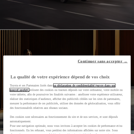
Continuer sans accepter →
La qualité de votre expérience dépend de vos choix
Toyota et ses Partenaires listés dans
sa déclaration de confidentialité (ouvre dans un
nouvel onglet)
utilisent des cookies ou traceurs déposés sur votre ordinateur, votre mobile ou
votre tablette, afin de poursuivre les finalités suivantes : améliorer votre expérience utilisateur,
réaliser des statistiques d’audience, afficher des publicités ciblées sur les sites de partenaires,
mesurer la performance de ces publicités, utiliser des données de géolocalisation, vous offrir
des fonctionnalités relatives aux réseaux sociaux.
Des cookies sont nécessaires au fonctionnement du site et de nos services, et sont déposés
automatiquement.
Pour une navigation optimale, nous vous invitons à accepter les cookies de performance et/ou
fonctionnels. En les refusant, vous perdriez des informations affichées sur notre site. Sous