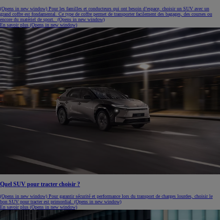
(Opens in new window)
Pour les familles et conducteurs qui ont besoin d’espace, choisir un SUV avec un
grand coffre est fondamental. Ce type de coffre permet de transporter facilement des bagages, des courses ou
encore du matériel de sport.
(Opens in new window)
En savoir plus
(Opens in new window)
Quel SUV pour tracter choisir ?
(Opens in new window)
Pour garantir sécurité et performance lors du transport de charges lourdes, choisir le
bon SUV pour tracter est primordial.
(Opens in new window)
En savoir plus
(Opens in new window)