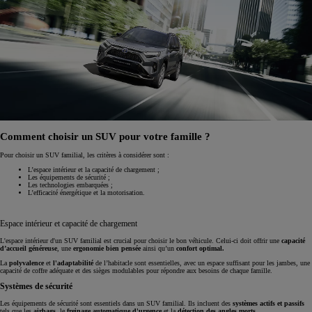
Comment choisir un SUV pour votre famille ?
Pour choisir un SUV familial, les critères à considérer sont :
L’espace intérieur et la capacité de chargement ;
Les équipements de sécurité ;
Les technologies embarquées ;
L’efficacité énergétique et la motorisation.
Espace intérieur et capacité de chargement
L'espace intérieur d'un SUV familial est crucial pour choisir le bon véhicule. Celui-ci doit offrir une
capacité
d’accueil généreuse
, une
ergonomie bien pensée
ainsi qu’un
confort optimal.
La
polyvalence
et
l'adaptabilité
de l’habitacle sont essentielles, avec un espace suffisant pour les jambes, une
capacité de coffre adéquate et des sièges modulables pour répondre aux besoins de chaque famille.
Systèmes de sécurité
Les équipements de sécurité sont essentiels dans un SUV familial. Ils incluent des
systèmes actifs et passifs
tels que les
airbags
, le
freinage automatique d'urgence
et la
détection des angles morts.