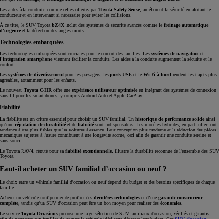
Les aides à la conduite, comme celles offertes par
Toyota Safety Sense
, améliorent la sécurité en alertant le
conducteur et en intervenant si nécessaire pour éviter les collisions.
À ce titre, le SUV Toyota
bZ4X
inclut des systèmes de sécurité avancés comme le
freinage automatique
d'urgence
et la détection des angles morts.
Technologies embarquées
Les technologies embarquées sont cruciales pour le confort des familles. Les
systèmes de navigation
et
l'intégration smartphone
viennent faciliter la conduite. Les aides à la conduite augmentent la sécurité et le
confort.
Les
systèmes de divertissement
pour les passagers, les
ports USB
et le
Wi-Fi à bord
rendent les trajets plus
agréables, notamment pour les enfants.
Le nouveau
Toyota C-HR
offre une
expérience utilisateur optimisée
en intégrant des systèmes de connexion
sans fil pour les smartphones, y compris Android Auto et Apple CarPlay.
Fiabilité
La fiabilité est un critère essentiel pour choisir un SUV familial. Un
historique de performance solide
ainsi
qu’une
réputation de durabilité
et de
fiabilité
sont indispensables. Les modèles hybrides, en particulier, ont
tendance à être plus fiables que les voitures à essence. Leur conception plus moderne et la réduction des pièces
mécaniques sujettes à l'usure contribuent à une longévité accrue, ceci afin de garantir une conduite sereine et
sans souci.
Le Toyota RAV4, réputé pour sa
fiabilité exceptionnelle,
illustre la durabilité reconnue de l'ensemble des SUV
Toyota.
Faut-il acheter un SUV familial d’occasion ou neuf ?
Le choix entre un véhicule familial d'occasion ou neuf dépend du budget et des besoins spécifiques de chaque
famille.
Acheter un véhicule neuf permet de profiter des
dernières technologies
et d’une
garantie constructeur
complète
, tandis qu'un SUV d'occasion peut être un bon moyen pour réaliser des
économies.
Le service
Toyota Occasions
propose une large sélection de SUV familiaux d'occasion, vérifiés et garantis,
afin de permettre aux familles de trouver le véhicule idéal sans dépasser leur budget. Ces
SUV d'occasion