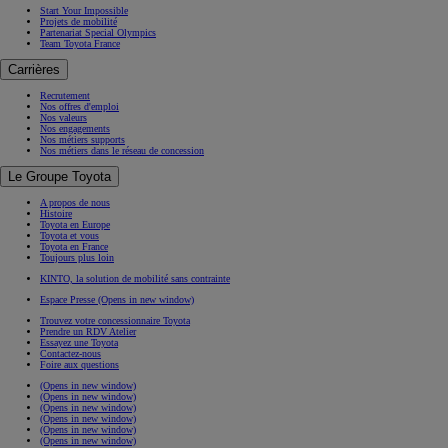
Start Your Impossible
Projets de mobilité
Partenariat Special Olympics
Team Toyota France
Carrières
Recrutement
Nos offres d'emploi
Nos valeurs
Nos engagements
Nos métiers supports
Nos métiers dans le réseau de concession
Le Groupe Toyota
A propos de nous
Histoire
Toyota en Europe
Toyota et vous
Toyota en France
Toujours plus loin
KINTO, la solution de mobilité sans contrainte
Espace Presse
(Opens in new window)
Trouvez votre concessionnaire Toyota
Prendre un RDV Atelier
Essayez une Toyota
Contactez-nous
Foire aux questions
(Opens in new window)
(Opens in new window)
(Opens in new window)
(Opens in new window)
(Opens in new window)
(Opens in new window)