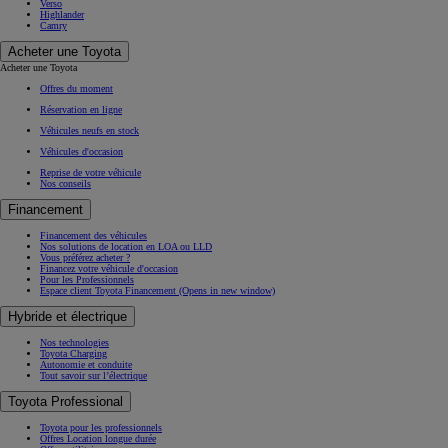
Verso
Highlander
Camry
Acheter une Toyota
Acheter une Toyota
Offres du moment
Réservation en ligne
Véhicules neufs en stock
Véhicules d'occasion
Reprise de votre véhicule
Nos conseils
Financement
Financement des véhicules
Nos solutions de location en LOA ou LLD
Vous préférez acheter ?
Financez votre véhicule d'occasion
Pour les Professionnels
Espace client Toyota Financement
(Opens in new window)
Hybride et électrique
Nos technologies
Toyota Charging
Autonomie et conduite
Tout savoir sur l’électrique
Toyota Professional
Toyota pour les professionnels
Offres Location longue durée