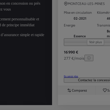
ison en concession ou près
MONTCEAU-LES-MINES
ez vous
Mise en circulation
Kilomét
02-2021
4
cement personnalisable et
d de principe immédiat
Energie
Transmis
Bo
 d’assurance simple et rapide
Essence
m
Voir plus
16 990 €
277 €/mois
En savoir plus
Contactez la concess
Comparez
S