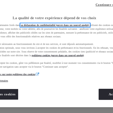
Continuer 
La qualité de votre expérience dépend de vos choix
rtenaires listés dans
sa déclaration de confidentialité (ouvre dans un nouvel onglet)
utilisent des cookies o
teur, votre mobile ou votre tablette, afin de poursuivre les finalités suivantes : améliorer votre expérience utilisat
udience, afficher des publicités ciblées sur les sites de partenaires, mesurer la performance de ces publicités, util
 vous offrir des fonctionnalités relatives aux réseaux sociaux.
t nécessaires au fonctionnement du site et de nos services, et sont déposés automatiquement.
tion optimale, nous vous invitons à accepter les cookies de performance et/ou fonctionnels. En les refusant, vou
ichées sur notre site. Sous réserve de votre consentement préalable, des cookies tiers (publicité et réseaux sociau
s finalités sont décrites dans la
Nos informations
politique cookies (ouvre dans un nouvel onglet)
.
epter les cookies, gérer vos préférences par finalité, modifier à tout moment vos consentements via le bouton "
re navigation sans accepter via le bouton "Continuer sans accepter".
s sur notre politique des cookies
rtenaires
es cookies
Ac