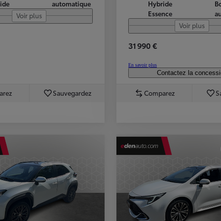
ide
automatique
Hybride
Bo
Essence
a
Voir plus
Voir plus
31 990 €
En savoir plus
Contactez la concess
arez
Sauvegardez
Comparez
S