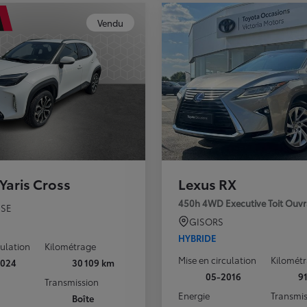
Vendu
Yaris Cross
Lexus RX
450h 4WD Executive Toit Ouv
SE
GISORS
HYBRIDE
culation
Kilométrage
Mise en circulation
Kilomét
2024
30 109 km
05-2016
9
Transmission
Energie
Transmis
Boîte