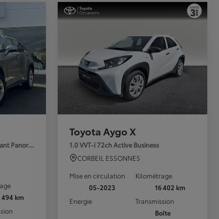
Toyota Aygo X
rant Panoramique
1.0 VVT-i 72ch Active Business
CORBEIL ESSONNES
Mise en circulation
Kilométrage
rage
05-2023
16 402 km
1 494 km
Energie
Transmission
sion
Boîte