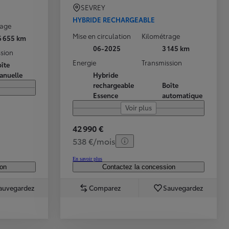
SEVREY
HYBRIDE RECHARGEABLE
rage
Mise en circulation
Kilométrage
6 655 km
06-2025
3 145 km
sion
Energie
Transmission
îte
anuelle
Hybride
rechargeable
Boîte
Essence
automatique
Voir plus
42 990 €
538 €/mois
En savoir plus
ion
Contactez la concession
auvegardez
Comparez
Sauvegardez