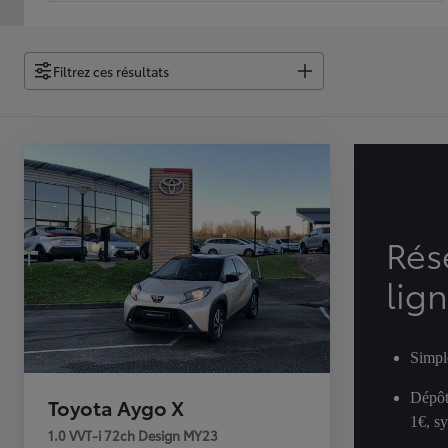
À partir de 19 700 €
Nouvelle Yaris Cross
Filtrez ces résultats
HYBRIDE
Disponible prochainement
Rés
lig
Simpl
Dépôt
Toyota Aygo X
1€, s
1.0 VVT-i 72ch Design MY23