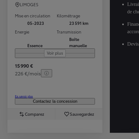
Livra
LIMOGES
de ch
Mise en circulation
Kilométrage
05-2023
23 591 km
Finan
accor
Energie
Transmission
Boîte
Devis
Essence
manuelle
Voir plus
15 990 €
226 €/mois
En savoir plus
Contactez la concession
Comparez
Sauvegardez