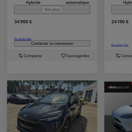
Hybride
automatique
Hybr
Voir plus
34 900 €
24 190 €
En savoir plus
Contactez la concession
En savoir plus
Comparez
Sauvegardez
Comp
TOYOTA C-HR
HYBRIDE OU HYBRIDE RECHARGEABLE
Disponible rapidement