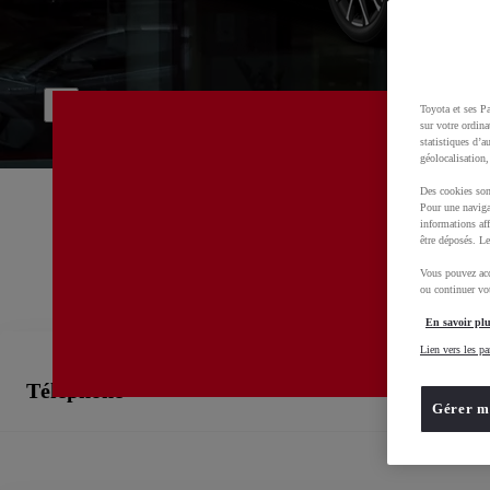
Toyota et ses Pa
Bienvenue chez
sur votre ordina
statistiques d’a
géolocalisation,
Des cookies son
Pour une naviga
informations aff
être déposés. Le
Vous pouvez acc
ou continuer vot
En savoir plu
Lien vers les pa
Téléphone
Gérer m