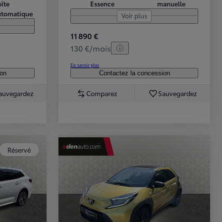
îte
Essence
manuelle
utomatique
Voir plus
11 890 €
130 €/mois
En savoir plus
ion
Contactez la concession
auvegardez
Comparez
Sauvegardez
Réservé