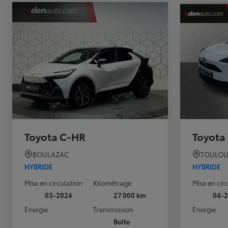
Toyota C-HR
Toyota 
BOULAZAC
TOULOU
HYBRIDE
HYBRIDE
Mise en circulation
Kilométrage
Mise en cir
03-2024
27 000 km
04-
Energie
Transmission
Energie
Boîte