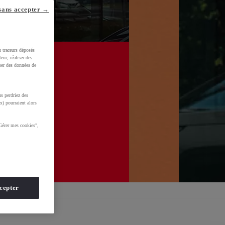
sans accepter →
u traceurs déposés
eur, réaliser des
iser des données de
s perdriez des
x) pourraient alors
Gérer mes cookies",
cepter