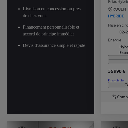
Prius Hybr
Livraison en concession ou près
ROUEN
de chez vous
HYBRIDE
Mise en cir
Financement personnalisable et
02-
accord de principe immédiat
Energie
Devis d’assurance simple et rapide
Hybr
Esse
TOYOTA C-HR
36 990 €
HYBRIDE OU HYBRIDE RECHARGEABLE
Disponible rapidement
En savoir plus
Co
Comp