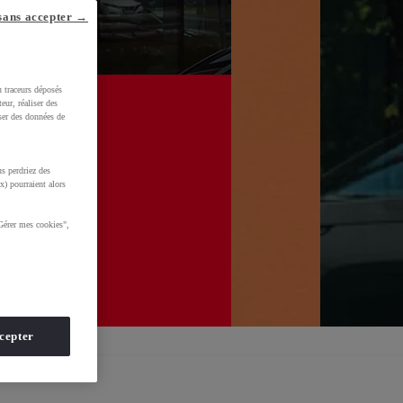
sans accepter →
u traceurs déposés
Contactez-nous
eur, réaliser des
iser des données de
s perdriez des
x) pourraient alors
Gérer mes cookies",
cepter