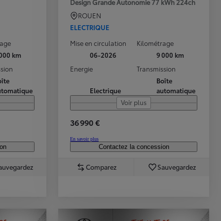
Design Grande Autonomie 77 kWh 224ch
ROUEN
ELECTRIQUE
rage
Mise en circulation
Kilométrage
 000 km
06-2026
9 000 km
sion
Energie
Transmission
îte
Boîte
utomatique
Electrique
automatique
Voir plus
36 990 €
En savoir plus
ion
Contactez la concession
auvegardez
Comparez
Sauvegardez