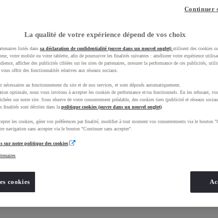
Continuer 
ORD)
La qualité de votre expérience dépend de vos choix
rtenaires listés dans
sa déclaration de confidentialité (ouvre dans un nouvel onglet)
utilisent des cookies o
teur, votre mobile ou votre tablette, afin de poursuivre les finalités suivantes : améliorer votre expérience utilisat
udience, afficher des publicités ciblées sur les sites de partenaires, mesurer la performance de ces publicités, util
 vous offrir des fonctionnalités relatives aux réseaux sociaux.
t nécessaires au fonctionnement du site et de nos services, et sont déposés automatiquement.
tion optimale, nous vous invitons à accepter les cookies de performance et/ou fonctionnels. En les refusant, vou
ichées sur notre site. Sous réserve de votre consentement préalable, des cookies tiers (publicité et réseaux sociau
s finalités sont décrites dans la
Nos informations
politique cookies (ouvre dans un nouvel onglet)
.
epter les cookies, gérer vos préférences par finalité, modifier à tout moment vos consentements via le bouton "
re navigation sans accepter via le bouton "Continuer sans accepter".
s sur notre politique des cookies
rtenaires
es cookies
Ac