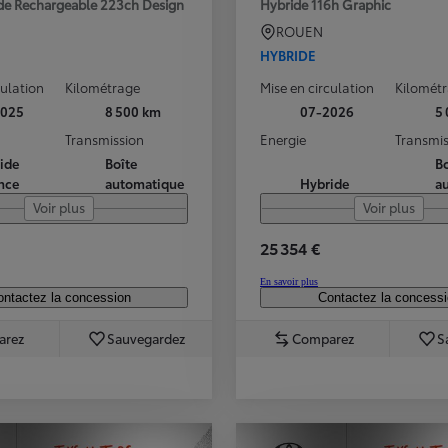
ide Rechargeable 223ch Design
Hybride 116h Graphic
ROUEN
HYBRIDE
culation
Kilométrage
Mise en circulation
Kilomét
2025
8 500 km
07-2026
5
Transmission
Energie
Transmis
ide
Boîte
Bo
nce
automatique
Hybride
a
Voir plus
Voir plus
25 354 €
En savoir plus
ntactez la concession
Contactez la concess
arez
Sauvegardez
Comparez
S