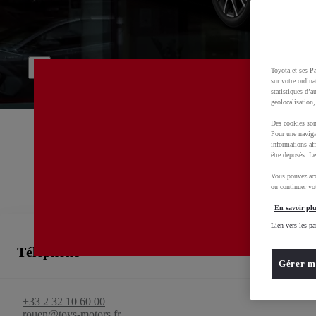
Bienvenue chez
TOYS MOTORS ROUEN (N
00CD2-D0120-FA284-DDA00-01200-1
Service commercial, Toyota rent cars, Véhicules d'occasion
Toyota et ses Pa
sur votre ordina
statistiques d’a
géolocalisation,
Des cookies son
Pour une naviga
informations aff
être déposés. Le
Vous pouvez acc
ou continuer vot
En savoir plu
Lien vers les pa
Téléphone
Gérer m
+33 2 32 10 60 00
rouen@toys-motors.fr