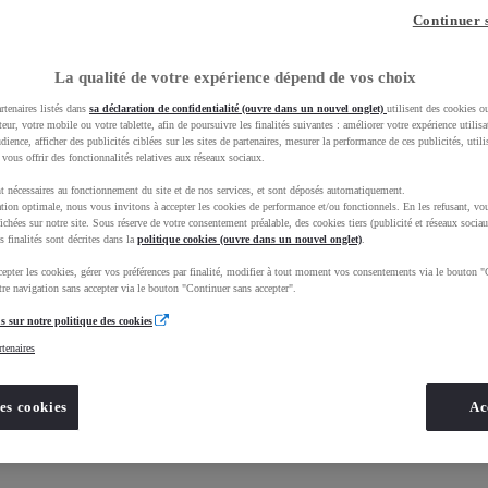
Continuer 
NON
La qualité de votre expérience dépend de vos choix
rtenaires listés dans
sa déclaration de confidentialité (ouvre dans un nouvel onglet)
utilisent des cookies o
teur, votre mobile ou votre tablette, afin de poursuivre les finalités suivantes : améliorer votre expérience utilisat
udience, afficher des publicités ciblées sur les sites de partenaires, mesurer la performance de ces publicités, util
 vous offrir des fonctionnalités relatives aux réseaux sociaux.
t nécessaires au fonctionnement du site et de nos services, et sont déposés automatiquement.
tion optimale, nous vous invitons à accepter les cookies de performance et/ou fonctionnels. En les refusant, vou
ichées sur notre site. Sous réserve de votre consentement préalable, des cookies tiers (publicité et réseaux sociau
s finalités sont décrites dans la
Nos informations
politique cookies (ouvre dans un nouvel onglet)
.
epter les cookies, gérer vos préférences par finalité, modifier à tout moment vos consentements via le bouton "
re navigation sans accepter via le bouton "Continuer sans accepter".
s sur notre politique des cookies
rtenaires
es cookies
Ac