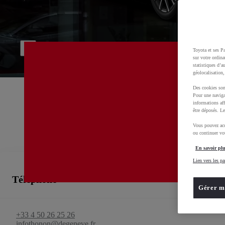
Bienvenue chez
TOYOTA DEGENEVE THO
00CD2-D02E6-5CE7B-45000-01270-1
Service commercial, Atelier, Business Centre, Toyota rent cars, Véhicules d'occasion
Toyota et ses Pa
sur votre ordina
statistiques d’a
géolocalisation,
Des cookies son
Pour une naviga
informations aff
être déposés. Le
Vous pouvez acc
ou continuer vot
En savoir plu
Lien vers les pa
Téléphone
Gérer m
+33 4 50 26 25 26
infothonon@degeneve.fr