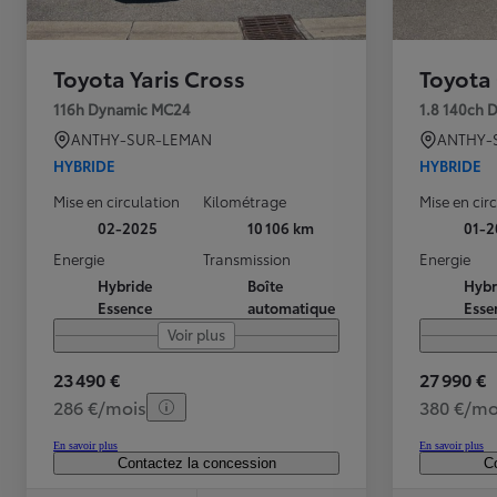
Toyota Yaris Cross
Toyota
116h Dynamic MC24
1.8 140ch 
ANTHY-SUR-LEMAN
ANTHY-
HYBRIDE
HYBRIDE
Mise en circulation
Kilométrage
Mise en cir
02-2025
10 106 km
01-2
Energie
Transmission
Energie
TOYOTA C-HR
Hybride
Boîte
Hybr
HYBRIDE OU HYBRIDE RECHARGEABLE
Disponible rapidement
Essence
automatique
Esse
Voir plus
23 490 €
27 990 €
286 €/mois
380 €/mo
En savoir plus
En savoir plus
Contactez la concession
Co