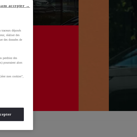
sans accepter →
u traceurs déposés
Prendre un rendez-vous atelier
eur, réaliser des
iser des données de
s perdriez des
x) pourraient alors
Gérer mes cookies",
cepter