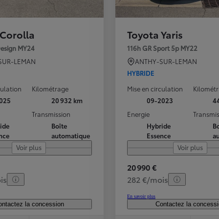
 Corolla
Toyota Yaris
Design MY24
116h GR Sport 5p MY22
SUR-LEMAN
ANTHY-SUR-LEMAN
HYBRIDE
culation
Kilométrage
Mise en circulation
Kilomét
025
20 932 km
09-2023
4
Transmission
Energie
Transmis
ide
Boîte
Hybride
Bo
nce
automatique
Essence
a
Voir plus
Voir plus
20 990 €
is
282 €/mois
En savoir plus
ntactez la concession
Contactez la concess