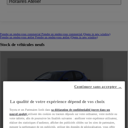
Horaires Atelier
Prendre un rendez-vous commercial
Prendre un rendez-vous commercial
(Opens in new window)
Prendre un rendez-vous atelier
Prendre un rendez-vous atelier
(Opens in new window)
Stock de véhicules neufs
Continuer sans accepter →
La qualité de votre expérience dépend de vos choix
Toyota et ses Partenaires listés dans
sa déclaration de confidentialité (ouvre dans un
nouvel onglet)
utilisent des cookies ou traceurs déposés sur votre ordinateur, votre mobile ou
votre tablette, afin de poursuivre les finalités suivantes : améliorer votre expérience utilisateur,
réaliser des statistiques d’audience, afficher des publicités ciblées sur les sites de partenaires,
mesurer la performance de ces publicités, utiliser des données de géolocalisation, vous offrir