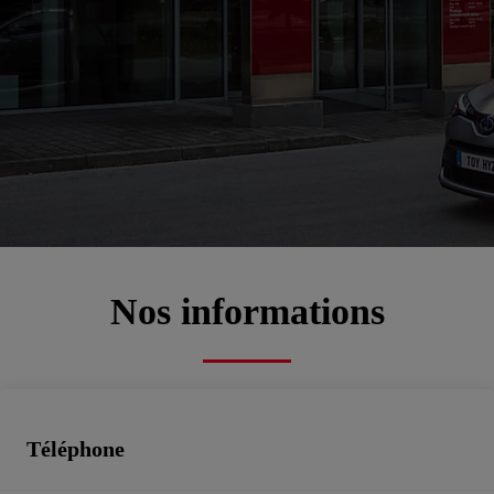
Bienvenue chez
TEAM TOY 94 SAINT-
MAUR
00CD2-CFFCE-67FB3-4BC00-01220-1
Service commercial, Atelier, Pièces de rechange, Toyota rent cars, Véhicules d'occasion
Prendre un rendez-vous atelier
Nos informations
Téléphone