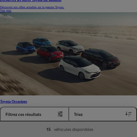
Découvrez les offres Toyota du moment
Découvrez nos offres actuelles sur la gamme Toyota.
Voir plus
Toyota Occasions
Faites confiance au savoir-faire de Toyota Occasions pour vous proposer notre sélection de véhicules
d'occasions toutes marques, entièrement révisés et garantis jusqu'à 3 ans.
Filtrez ces résultats
Triez
Voir plus
15
véhicules disponibles