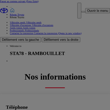
Passer au contenu suivant
(Press Enter)
...
Ouvrir le menu
Réseau Toyota
Réseau Toyota
Véhicules neufs
Véhicules neufs
Véhicules d'occasions
Véhicules d'occasions
Après-ventes
Après-ventes
Professionnels
Professionnels
Contactez la concession
Contactez la concession
(Opens in new window)
Défilement vers la gauche
Défilement vers la droite
Welcome to
STA78 - RAMBOUILLET
Nos informations
Téléphone