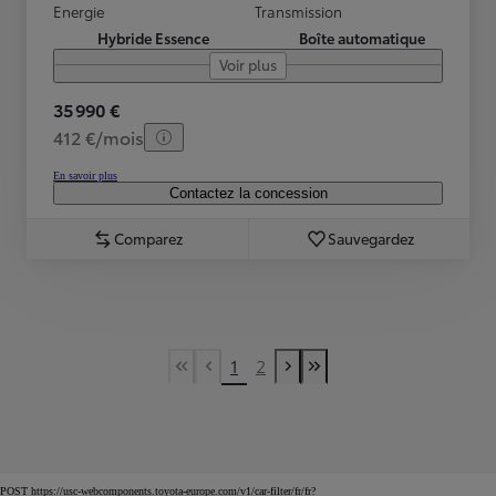
Energie
Transmission
Hybride Essence
Boîte automatique
Voir plus
35 990 €
412 €/mois
En savoir plus
Contactez la concession
Comparez
Sauvegardez
1
2
First Page
Previous page
Next page
Last Page
POST https://usc-webcomponents.toyota-europe.com/v1/car-filter/fr/fr?