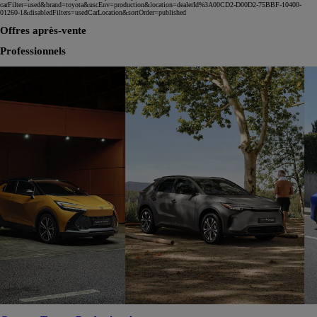
carFilter=used&brand=toyota&uscEnv=production&location=dealerId%3A00CD2-D00D2-75BBF-10400-
01260-1&disabledFilters=usedCarLocation&sortOrder=published
Offres après-vente
Professionnels