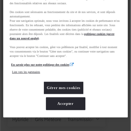
des fonctionnalités relatives aux réseaux sociaux.
Des cookies sont nécessaires au fonctionnement du site et de nos services, et sont déposés
automatiquement.
Pour une navigation optimale, nous vous invitons à accepter les cookies de performance et/ou
fonctionnels. En les refusant, vous perdriez des informations affichées sur notre site. Sous
réserve de votre consentement préalable, des cookies tiers (publicité et réseaux sociaux)
pourraient alors être déposés. Les finalités sont décrites dans la
politique cookies (ouvre
dans un nouvel onglet)
.
Vous pouvez accepter les cookies, gérer vos préférences par finalité, modifier à tout moment
vos consentements via le bouton "Gérer mes cookies", ou continuer votre navigation sans
accepter via le bouton "Continuer sans accepter".
En savoir plus sur notre politique des cookies
Lien vers les partenaires
Gérer mes cookies
Accepter