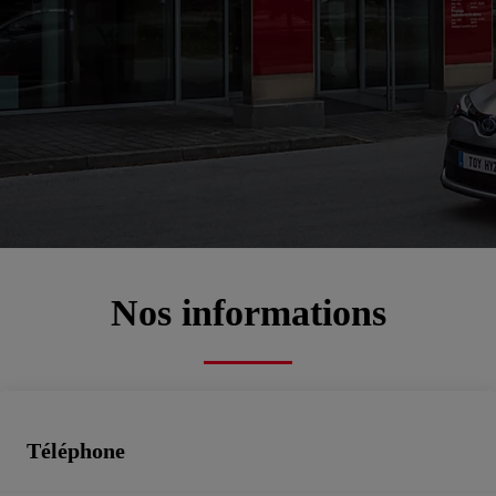
Toyota Carpentras –
Gemelli Mobilité
00CD2-D025E-4E694-88A00-01260-1
Service commercial, Atelier, Pièces de rechange, Toyota rent cars, Véhicules d'occasion
Prenez rendez-vous
Contactez-nous
Nos informations
Téléphone