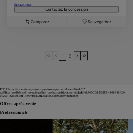
En savoir plus
Contactez la concession
Comparez
Sauvegardez
1
2
First Page
Previous page
Next page
Last Page
POST https://usc-webcomponents.toyota-europe.com/v1/car-filter/fr/fr?
carFilter=used&brand=toyota&uscEnv=production&location=dealerId%3A00CD2-D025E-4E694-88A00-
01260-1&disabledFilters=usedCarLocation&sortOrder=published
Offres après-vente
Professionnels