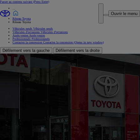
Passer au contenu suivant
(Press Enter)
...
Ouvrir le menu
Réseau Toyota
Réseau Toyota
Véhicules neufs
Véhicules neufs
Véhicules d'occasions
Véhicules d'occasions
Après-ventes
Après-ventes
Professionnels
Professionnels
Contactez la concession
Contactez la concession
(Opens in new window)
Défilement vers la gauche
Défilement vers la droite