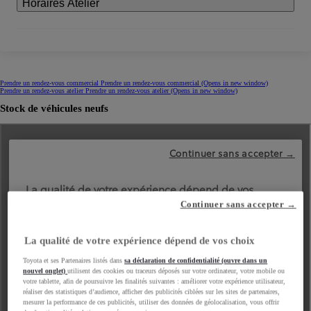
Horaires Atelier
Prendre un rendez-vous commercial
Prendre un rendez-vous commercial
(Opens in new window)
Prendre un rendez-vous atelier
Prendre un rendez-vous atelier
(Opens in new window)
Stock de véhicules neufs
Continuer sans accepter →
La qualité de votre expérience dépend de vos choix
Toyota et ses Partenaires listés dans
sa déclaration de confidentialité (ouvre dans un
nouvel onglet)
utilisent des cookies ou traceurs déposés sur votre ordinateur, votre mobile ou
votre tablette, afin de poursuivre les finalités suivantes : améliorer votre expérience utilisateur,
réaliser des statistiques d’audience, afficher des publicités ciblées sur les sites de partenaires,
mesurer la performance de ces publicités, utiliser des données de géolocalisation, vous offrir