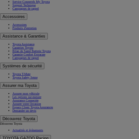
Service Connectés My Toyota
Support Technique
Campagnes de rappel
Accessoires
Accessoires
Produits d'entretien
Assistance & Garanties
Toyota Assistance
Garanties Toyota
Bilan de Santé Batterie Toyota
Garantie Confort Extracare
Campagnes de rappel
Systèmes de sécurité
Toyota T-Mate
Toyota Safety Sense
Assurer ma Toyota
Assurer mon véhicule
Les options sur-mesure
Assurance Connectée
Assurer votre Occasion
Espace Client Toyota Assurances
Demander un devis
Découvrez Toyota
Découvrez Toyota
Actualités et évènements
TOYOTA GAZOO Racing