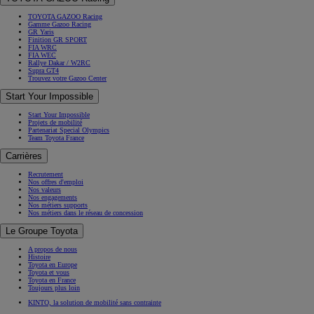
TOYOTA GAZOO Racing
Gamme Gazoo Racing
GR Yaris
Finition GR SPORT
FIA WRC
FIA WEC
Rallye Dakar / W2RC
Supra GT4
Trouvez votre Gazoo Center
Start Your Impossible
Start Your Impossible
Projets de mobilité
Partenariat Special Olympics
Team Toyota France
Carrières
Recrutement
Nos offres d'emploi
Nos valeurs
Nos engagements
Nos métiers supports
Nos métiers dans le réseau de concession
Le Groupe Toyota
A propos de nous
Histoire
Toyota en Europe
Toyota et vous
Toyota en France
Toujours plus loin
KINTO, la solution de mobilité sans contrainte