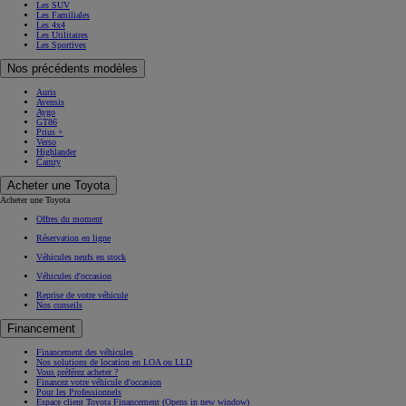
Les SUV
Les Familiales
Les 4x4
Les Utilitaires
Les Sportives
Nos précédents modèles
Auris
Avensis
Aygo
GT86
Prius +
Verso
Highlander
Camry
Acheter une Toyota
Acheter une Toyota
Offres du moment
Réservation en ligne
Véhicules neufs en stock
Véhicules d'occasion
Reprise de votre véhicule
Nos conseils
Financement
Financement des véhicules
Nos solutions de location en LOA ou LLD
Vous préférez acheter ?
Financez votre véhicule d'occasion
Pour les Professionnels
Espace client Toyota Financement
(Opens in new window)