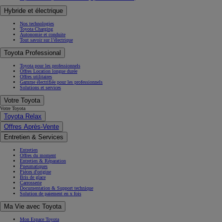
Hybride et électrique
Nos technologies
Toyota Charging
Autonomie et conduite
Tout savoir sur l’électrique
Toyota Professional
Toyota pour les professionnels
Offres Location longue durée
Offres utilitaires
Gamme électrifiée pour les professionnels
Solutions et services
Votre Toyota
Votre Toyota
Toyota Relax
Offres Après-Vente
Entretien & Services
Entretien
Offres du moment
Entretien & Réparation
Pneumatiques
Pièces d'origine
Bris de glace
Carrosserie
Documentation & Support technique
Solution de paiement en x fois
Ma Vie avec Toyota
Mon Espace Toyota