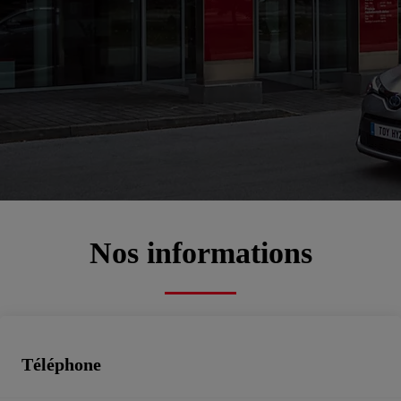
Bienvenue chez
RIVE DROITE AUTO Saint
Dizier
00CD2-D0040-ADE88-C4C00-01260-1
Service commercial, Atelier, Pièces de rechange, Toyota rent cars, Véhicules d'occasion
Prendre un rendez-vous atelier
Nos informations
Téléphone