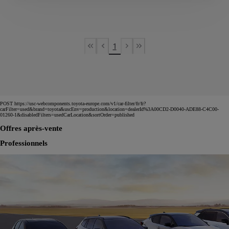
1
First Page
Previous page
Next page
Last Page
POST https://usc-webcomponents.toyota-europe.com/v1/car-filter/fr/fr?
carFilter=used&brand=toyota&uscEnv=production&location=dealerId%3A00CD2-D0040-ADE88-C4C00-
01260-1&disabledFilters=usedCarLocation&sortOrder=published
Offres après-vente
Professionnels