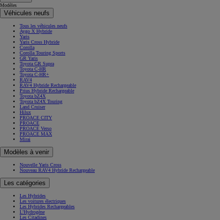
Modèles
Véhicules neufs
Tous les véhicules neufs
Aygo X Hybride
Yaris
Yaris Cross Hybride
Corolla
Corolla Touring Sports
GR Yaris
Toyota GR Supra
Toyota C-HR
Toyota C-HR+
RAV4
RAV4 Hybride Rechargeable
Prius Hybride Rechargeable
Toyota bZ4X
Toyota bZ4X Touring
Land Cruiser
Hilux
PROACE CITY
PROACE
PROACE Verso
PROACE MAX
Mirai
Modèles à venir
Nouvelle Yaris Cross
Nouveau RAV4 Hybride Rechargeable
Les catégories
Les Hybrides
Les voitures électriques
Les Hybrides Rechargeables
L'Hydrogène
Les Citadines