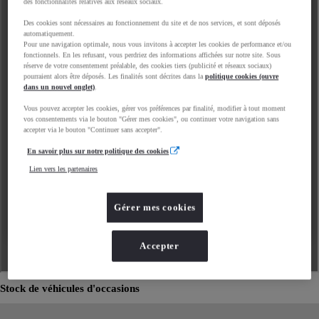
des fonctionnalités relatives aux réseaux sociaux.
Des cookies sont nécessaires au fonctionnement du site et de nos services, et sont déposés
automatiquement.
Pour une navigation optimale, nous vous invitons à accepter les cookies de performance et/ou
fonctionnels. En les refusant, vous perdriez des informations affichées sur notre site. Sous
réserve de votre consentement préalable, des cookies tiers (publicité et réseaux sociaux)
pourraient alors être déposés. Les finalités sont décrites dans la
politique cookies (ouvre
dans un nouvel onglet)
.
Vous pouvez accepter les cookies, gérer vos préférences par finalité, modifier à tout moment
vos consentements via le bouton "Gérer mes cookies", ou continuer votre navigation sans
accepter via le bouton "Continuer sans accepter".
En savoir plus sur notre politique des cookies
Lien vers les partenaires
Gérer mes cookies
Accepter
Stock de véhicules d'occasions