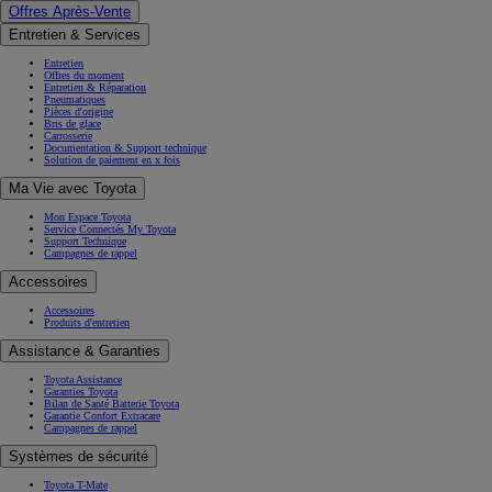
Offres Après-Vente
Entretien & Services
Entretien
Offres du moment
Entretien & Réparation
Pneumatiques
Pièces d'origine
Bris de glace
Carrosserie
Documentation & Support technique
Solution de paiement en x fois
Ma Vie avec Toyota
Mon Espace Toyota
Service Connectés My Toyota
Support Technique
Campagnes de rappel
Accessoires
Accessoires
Produits d'entretien
Assistance & Garanties
Toyota Assistance
Garanties Toyota
Bilan de Santé Batterie Toyota
Garantie Confort Extracare
Campagnes de rappel
Systèmes de sécurité
Toyota T-Mate