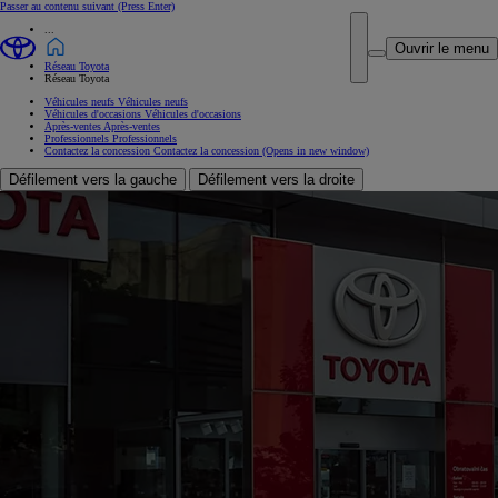
Passer au contenu suivant
(Press Enter)
...
Ouvrir le menu
Réseau Toyota
Réseau Toyota
Véhicules neufs
Véhicules neufs
Véhicules d'occasions
Véhicules d'occasions
Après-ventes
Après-ventes
Professionnels
Professionnels
Contactez la concession
Contactez la concession
(Opens in new window)
Défilement vers la gauche
Défilement vers la droite