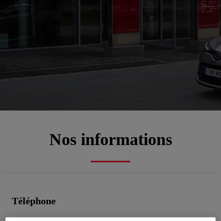
Bienvenue chez
PRALON AUTOMOBILES
00CD2-D012F-0D9D8-7D200-01200-1
Atelier
Prenez rendez-vous
Contactez-nous
Nos informations
Téléphone