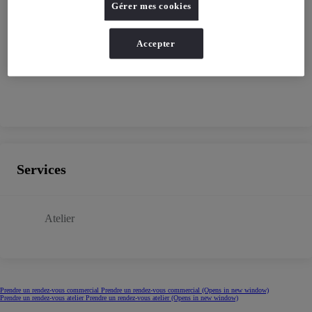
Gérer mes cookies
Accepter
Services
Atelier
Prendre un rendez-vous commercial
Prendre un rendez-vous commercial
(Opens in new window)
Prendre un rendez-vous atelier
Prendre un rendez-vous atelier
(Opens in new window)