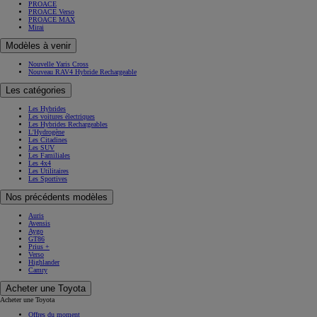
PROACE
PROACE Verso
PROACE MAX
Mirai
Modèles à venir
Nouvelle Yaris Cross
Nouveau RAV4 Hybride Rechargeable
Les catégories
Les Hybrides
Les voitures électriques
Les Hybrides Rechargeables
L'Hydrogène
Les Citadines
Les SUV
Les Familiales
Les 4x4
Les Utilitaires
Les Sportives
Nos précédents modèles
Auris
Avensis
Aygo
GT86
Prius +
Verso
Highlander
Camry
Acheter une Toyota
Acheter une Toyota
Offres du moment