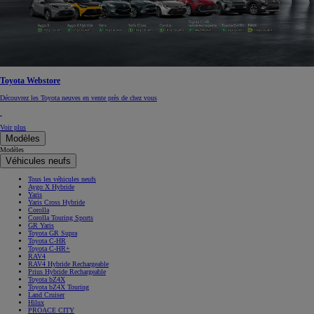
Toyota Webstore
Découvrez les Toyota neuves en vente près de chez vous
Voir plus
Modèles
Modèles
Véhicules neufs
Tous les véhicules neufs
Aygo X Hybride
Yaris
Yaris Cross Hybride
Corolla
Corolla Touring Sports
GR Yaris
Toyota GR Supra
Toyota C-HR
Toyota C-HR+
RAV4
RAV4 Hybride Rechargeable
Prius Hybride Rechargeable
Toyota bZ4X
Toyota bZ4X Touring
Land Cruiser
Hilux
PROACE CITY