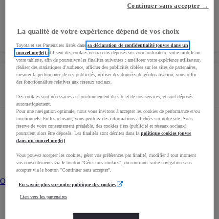
Continuer sans accepter →
+33 3 84 71 42 36
gilles.pralonautomobiles@gmail.com
La qualité de votre expérience dépend de vos choix
Toyota et ses Partenaires listés dans
sa déclaration de confidentialité (ouvre dans un
nouvel onglet)
utilisent des cookies ou traceurs déposés sur votre ordinateur, votre mobile ou
votre tablette, afin de poursuivre les finalités suivantes : améliorer votre expérience utilisateur,
réaliser des statistiques d’audience, afficher des publicités ciblées sur les sites de partenaires,
mesurer la performance de ces publicités, utiliser des données de géolocalisation, vous offrir
des fonctionnalités relatives aux réseaux sociaux.
Adresse
Des cookies sont nécessaires au fonctionnement du site et de nos services, et sont déposés
automatiquement.
Pour une navigation optimale, nous vous invitons à accepter les cookies de performance et/ou
fonctionnels. En les refusant, vous perdriez des informations affichées sur notre site. Sous
2 RUE DU MOULIN
réserve de votre consentement préalable, des cookies tiers (publicité et réseaux sociaux)
39500
DAMPARIS
pourraient alors être déposés. Les finalités sont décrites dans la
politique cookies (ouvre
dans un nouvel onglet)
.
Vous pouvez accepter les cookies, gérer vos préférences par finalité, modifier à tout moment
Calculez votre itinéraire
Opens in new window
vos consentements via le bouton "Gérer mes cookies", ou continuer votre navigation sans
accepter via le bouton "Continuer sans accepter".
Opens in new window
En savoir plus sur notre politique des cookies
Lien vers les partenaires