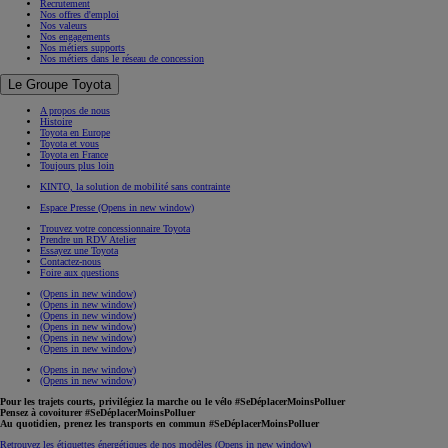
Recrutement
Nos offres d'emploi
Nos valeurs
Nos engagements
Nos métiers supports
Nos métiers dans le réseau de concession
Le Groupe Toyota
A propos de nous
Histoire
Toyota en Europe
Toyota et vous
Toyota en France
Toujours plus loin
KINTO, la solution de mobilité sans contrainte
Espace Presse
(Opens in new window)
Trouvez votre concessionnaire Toyota
Prendre un RDV Atelier
Essayez une Toyota
Contactez-nous
Foire aux questions
(Opens in new window)
(Opens in new window)
(Opens in new window)
(Opens in new window)
(Opens in new window)
(Opens in new window)
(Opens in new window)
(Opens in new window)
Pour les trajets courts, privilégiez la marche ou le vélo #SeDéplacerMoinsPolluer
Pensez à covoiturer #SeDéplacerMoinsPolluer
Au quotidien, prenez les transports en commun #SeDéplacerMoinsPolluer
Retrouvez les étiquettes énergétiques de nos modèles
(Opens in new window)