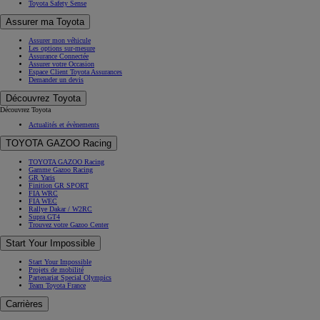
Toyota Safety Sense
Assurer ma Toyota
Assurer mon véhicule
Les options sur-mesure
Assurance Connectée
Assurer votre Occasion
Espace Client Toyota Assurances
Demander un devis
Découvrez Toyota
Découvrez Toyota
Actualités et évènements
TOYOTA GAZOO Racing
TOYOTA GAZOO Racing
Gamme Gazoo Racing
GR Yaris
Finition GR SPORT
FIA WRC
FIA WEC
Rallye Dakar / W2RC
Supra GT4
Trouvez votre Gazoo Center
Start Your Impossible
Start Your Impossible
Projets de mobilité
Partenariat Special Olympics
Team Toyota France
Carrières