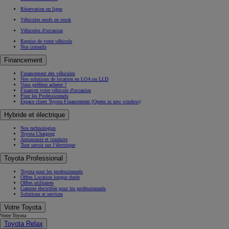
Réservation en ligne
Véhicules neufs en stock
Véhicules d'occasion
Reprise de votre véhicule
Nos conseils
Financement
Financement des véhicules
Nos solutions de location en LOA ou LLD
Vous préférez acheter ?
Financez votre véhicule d'occasion
Pour les Professionnels
Espace client Toyota Financement
(Opens in new window)
Hybride et électrique
Nos technologies
Toyota Charging
Autonomie et conduite
Tout savoir sur l’électrique
Toyota Professional
Toyota pour les professionnels
Offres Location longue durée
Offres utilitaires
Gamme électrifiée pour les professionnels
Solutions et services
Votre Toyota
Votre Toyota
Toyota Relax